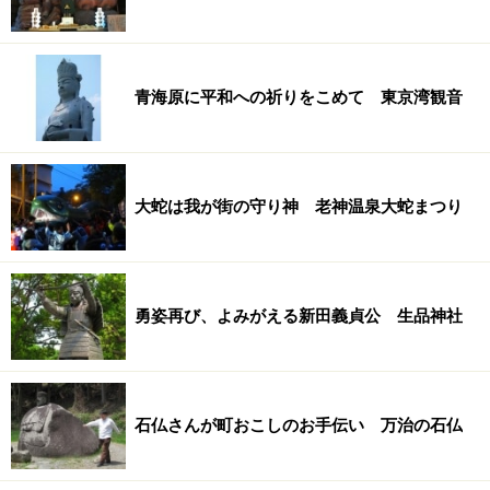
青海原に平和への祈りをこめて 東京湾観音
大蛇は我が街の守り神 老神温泉大蛇まつり
勇姿再び、よみがえる新田義貞公 生品神社
石仏さんが町おこしのお手伝い 万治の石仏