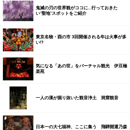
鬼滅の刃の世界観がココに…行っておきた
い"聖地"スポットをご紹介
東京名物・酉の市 3回開催される年は火事が多
い!?
気になる「あの世」をバーチャル観光 伊豆極
楽苑
一人の漢が掘り抜いた観音浄土 洞窟観音
日本一の大七福神、ここに集う 飛騨開運乃森