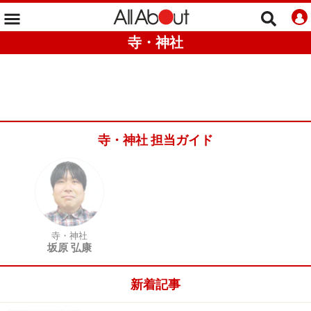
寺・神社
寺・神社 担当ガイド
寺・神社
坂原 弘康
新着記事