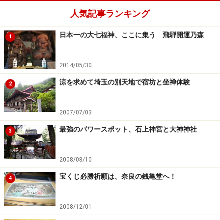
人気記事ランキング
日本一の大七福神、ここに集う 飛騨開運乃森
1
2014/05/30
涼を求めて埼玉の別天地で宿坊と坐禅体験
2
2007/07/03
最強のパワースポット、石上神宮と大神神社
3
2008/08/10
宝くじ必勝祈願は、奈良の銭亀堂へ！
4
2008/12/01