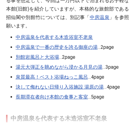
る事を想定して、今回は一万円以下で泊まれるお手軽な
本館(旧館)を紹介していますが、本格的な旅館部である
招仙閣や別館竹については、別記事「
中房温泉
」を参照
願います。
中房温泉を代表する木造浴室不老泉
中房温泉で一番の歴史を誇る御座の湯
…2page
別館岩風呂と大浴場
…2page
湯元大弾正を眺めながら浸かる月見の湯
…3page
泉質最高！ベスト浴場ねっこ風呂
…4page
決して侮れない日帰り入浴施設 湯原の湯
…4page
長期滞在者向け本館の食事と客室
…5page
中房温泉を代表する木造浴室不老泉