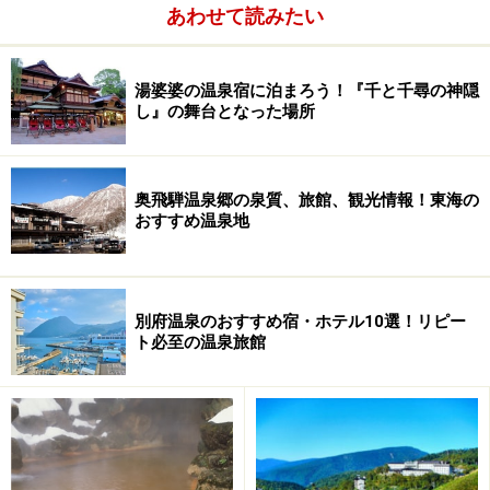
あわせて読みたい
不老泉を、私は心底気に入ってしまいました。
温泉が気に入った時、もう帰りたく無いと思うことがあ
湯婆婆の温泉宿に泊まろう！『千と千尋の神隠
し』の舞台となった場所
ります。それは「自宅」に帰りたくないという意味で
す。しかし、ここでは「部屋」にも帰りたく無くなって
しまいました。この浴室から出たく無くなったのです。
奥飛騨温泉郷の泉質、旅館、観光情報！東海の
おすすめ温泉地
さらに驚いたことに、その時一緒に浸かっていた知らな
い方も、「ここで寝たい！」と叫んで居ました。そうで
す、その方も私と同様に「部屋」に帰らないで、不老泉
別府温泉のおすすめ宿・ホテル10選！リピー
に浸かったまま、眠りたいと思っていたのです！
ト必至の温泉旅館
長いこと温泉巡りをしているガイドですが、こんなこと
は最初で最後でした。見ず知らずの二人に、同時に同じ
感想を抱かせた不老泉。当時の私は不老泉こそ、中房温
泉で最高の浴場であると確信しました。