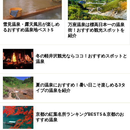
雪見温泉・露天風呂が楽しめ
万座温泉は標高日本一の温泉
夕暮れ時の不老泉は一層雰囲気を増す。比較的穴場にな
るおすすめ温泉地ベスト5
街！おすすめ観光スポットを
ったのも良い。
紹介
前回の経験から最高の浴場と思っていた不老泉に、今回
冬の軽井沢観光ならココ！おすすめスポットと
真っ先に浸かりました。前回以降、多数の浴場がリニュ
温泉
ーアルし、最新の浴場ではなくなった為か、昔と違って
一番人気ではなくなり、比較的穴場という雰囲気でし
た。これは、温泉に静かに浸かりたい人にとっては嬉し
夏の温泉におすすめ！暑い日こそ楽しめる3タ
イプの温泉を紹介
いことです。風情も昔のままの素晴らしさで安心しまし
た。
京都の紅葉名所ランキングBEST5＆京都のお
過去五年程の間に、加水を止めて、水冷や空冷によって
すすめ温泉
温度調節をするようになったとのことで、猛烈にすべす