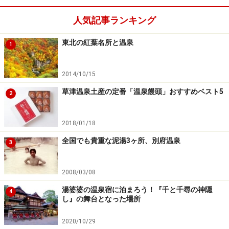
人気記事ランキング
東北の紅葉名所と温泉
1
2014/10/15
草津温泉土産の定番「温泉饅頭」おすすめベスト5
2
2018/01/18
全国でも貴重な泥湯3ヶ所、別府温泉
3
2008/03/08
湯婆婆の温泉宿に泊まろう！『千と千尋の神隠
4
し』の舞台となった場所
2020/10/29