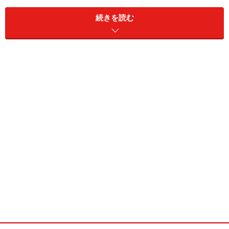
続きを読む
不老泉は伝統的木造浴室の風格が素晴らしい。お湯のす
べすべ感もかなりのもの。
中房温泉に前回宿泊したのは、既に十年程前になりま
す。当時はこの不老泉が最新の浴場で一番人気でした。
木造建築の風情も良い上に、お湯が素晴らしく滑らかな