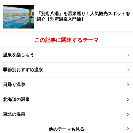
べする湯になっており、浸かってみて驚きました。泉質
は単純硫黄泉ですが、強アルカリの重曹泉ではないかと
「別府八湯」を温泉巡り！人気観光スポットを
思う程の感触に驚愕！非加水になったので、多少湯が良
紹介【別府温泉入門編】
くなっているとは期待していましたが、これ程までに泉
質が向上しているとは、全くの想定外でした。
この記事に関連するテーマ
→次ページでは、御座の湯と岩風呂、大浴場を紹介しま
温泉を楽しもう
す！＞＞＞
季節別おすすめ温泉
※記事内容は執筆時点のものです。最新の内容をご確認くださ
い。
日帰り温泉
北海道の温泉
次のページへ
1
/
5
東北の温泉
他のテーマも見る