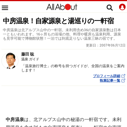
中房温泉！自家源泉と湯巡りの一軒宿
中房温泉は北アルプス山中の一軒宿。未利用含め36の自家源泉数は日本
一ともいわれます。16ヶ所もの浴場の他、料理や暖房も温泉利用。源泉
も見学可能で博物館状態！一泊では到底足りない温泉三昧の宿です。
更新日：
2007年06月12日
藤田 聡
温泉 ガイド
「温泉旅行博士」の称号を持つガイドが、全国の温泉をご案内
します！
プロフィール詳細
執筆記事一覧
中房温泉
は、北アルプス山中の秘湯の一軒宿です。未利