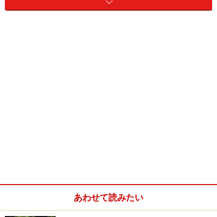
かりんシロップの作り方
1．熱めのお湯の中で、かりんをタワシでゴシゴシ洗い
ます。表面に傷をつけてOKです。2，3日そのまま置いて
おくと、表面がベタベタしてきます。蜜が出てきている
んですね。
2．皮に水気が残っているようならふき取り（水分が残
っているとカビが生えます）皮の傷部分を切り落としま
す。
あわせて読みたい