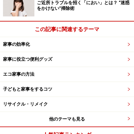
ご近所トラブルを招く「におい」とは？ “迷惑
をかけない”掃除術
7．蜂蜜を流しいれて、完了です。しばらく常温で置
き、かりんから水分が出てきたら、冷蔵庫に入れます。
2,3カ月放置し、かりんシロップの出来上がりです。
この記事に関連するテーマ
最初から冷蔵庫に入れると蜂蜜が固まって、かりんの水
家事の効率化
分が出ませんので、最初は常温で置いておいてくださ
い。レモン汁を入れて、お湯割りにして飲むとおいしい
家事に役立つ便利グッズ
ですよ！
エコ家事の方法
【関連記事】
子どもと家事をするコツ
かりん酒の作り方・レシピ…風邪予防の効能もある
寒い季節の果実酒
リサイクル・リメイク
アメリカンチェリーのシロップ煮レシピ……シンプル
他のテーマも見る
な材料で簡単！
梅シロップのレシピと作り方