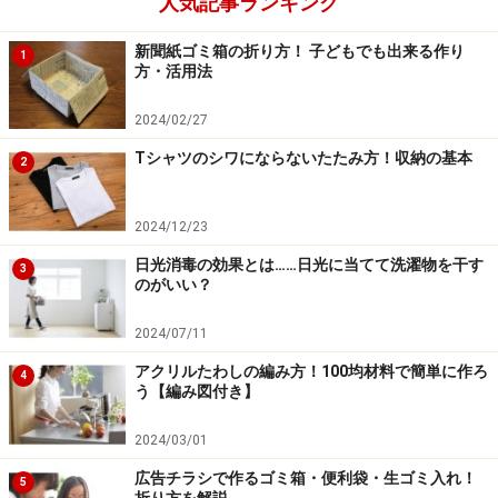
人気記事ランキング
かぼちゃのシロップ煮レシピ……この甘さがクセにな
新聞紙ゴミ箱の折り方！ 子どもでも出来る作り
1
る！
方・活用法
鼻づまり解消効果のあるアロマオイル集…鼻粘液を
2024/02/27
排出しやすくする！
Tシャツのシワにならないたたみ方！収納の基本
2
※記事内容は執筆時点のものです。最新の内容をご確認くださ
い。
2024/12/23
日光消毒の効果とは……日光に当てて洗濯物を干す
3
のがいい？
【編集部おすすめの購入サイト】
2024/07/11
Amazonで人気の家事用品をチェック！
アクリルたわしの編み方！100均材料で簡単に作ろ
4
う【編み図付き】
楽天市場で人気の家事用品をチェック！
2024/03/01
広告チラシで作るゴミ箱・便利袋・生ゴミ入れ！
5
折り方を解説