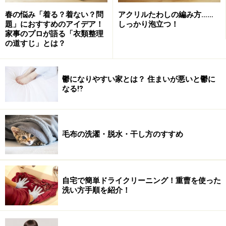
春の悩み「着る？着ない？問
アクリルたわしの編み方……
4．さらに縦に二つに割って、種とワタを取り除きま
題」におすすめのアイデア！
しっかり泡立つ！
家事のプロが語る「衣類整理
す。
の道すじ」とは？
鬱になりやすい家とは？ 住まいが悪いと鬱に
なる⁉
5．1cmほどの厚みに切ります。
毛布の洗濯・脱水・干し方のすすめ
6．お好きな容器に入れます。
自宅で簡単ドライクリーニング！重曹を使った
洗い方手順を紹介！