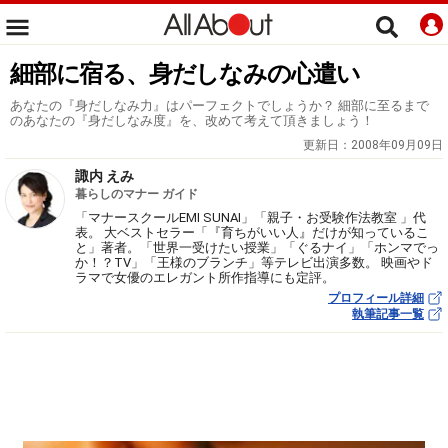
細部に宿る、身だしなみの心遣い
あなたの『身だしなみ力』はパーフェクトでしょうか？ 細部に至るまで
のあなたの『身だしなみ度』を、改めて考えて頂きましょう！
更新日：
2008年09月09日
諏内 えみ
暮らしのマナー ガイド
「マナースクールEMI SUNAI」「親子・お受験作法教室 」代
表。 大ベストセラー「『育ちがいい人』だけが知っているこ
と」著者。「世界一受けたい授業」「ぐるナイ」「ホンマでっ
か！？TV」「王様のブランチ」等テレビ出演多数。 映画やド
ラマで女優のエレガント所作指導にも定評。
プロフィール詳細
執筆記事一覧