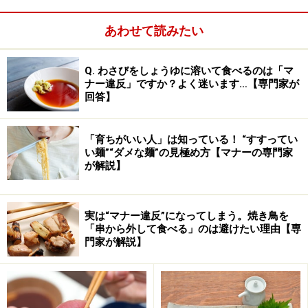
■清潔『感』
あわせて読みたい
これは、上記『真に清潔であること』とは別に、『相手
から清潔そうに見える』ということです。例えば……
Q. わさびをしょうゆに溶いて食べるのは「マ
ナー違反」ですか？よく迷います…【専門家が
・洗ったばかりのシャツ、シワはありませんか？
回答】
・クリーニングから戻ってきたジャケット、ボタンが取
「育ちがいい人」は知っている！ “すすってい
い麺”“ダメな麺”の見極め方【マナーの専門家
れかかっていませんか？
が解説】
・買ったばかりのストッキング、知らぬ間に伝線してい
ませんか？
実は“マナー違反”になってしまう。焼き鳥を
「串から外して食べる」のは避けたい理由【専
門家が解説】
・今朝磨いてピカピカのパンプス。ソールが減りすぎて
いませんか？
以上のように、決して不潔にしているのでない物でも、