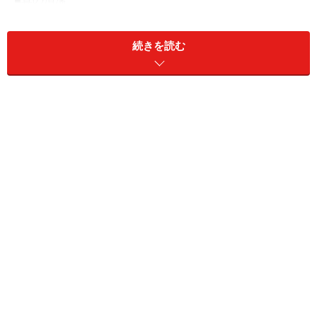
もちろん、必要に応じて必要な回数、お風呂に入ったり
シャワーを浴びたりする。そして、服も洗濯やクリーニ
続きを読む
ングがきちんとしてある、ということは基本中の基本！
更に、こんなところまで気をつけて……
・お気に入りのストール
お肌に直に使用した際は、小まめにクリーニングを！
・重宝している、いつものカーディガン
ちょっと涼しい時や、冷房対策用、そして、「念のため
持って行こうかな？」のお手軽カーディガンは、なかな
か手放せなかったり、長期間オフィスに置きっ放しにし
てしまったり…… とクリーニングの機会を逃しがち。お気
をつけて！