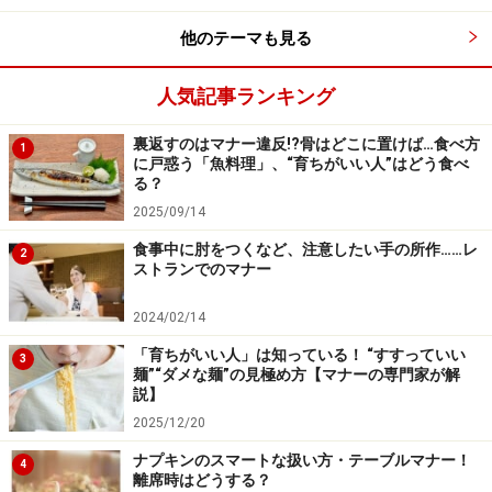
他のテーマも見る
人気記事ランキング
裏返すのはマナー違反!?骨はどこに置けば…食べ方
1
に戸惑う「魚料理」、“育ちがいい人”はどう食べ
る？
2025/09/14
食事中に肘をつくなど、注意したい手の所作……レ
2
ストランでのマナー
2024/02/14
「育ちがいい人」は知っている！ “すすっていい
3
麺”“ダメな麺”の見極め方【マナーの専門家が解
説】
2025/12/20
ナプキンのスマートな扱い方・テーブルマナー！
4
離席時はどうする？