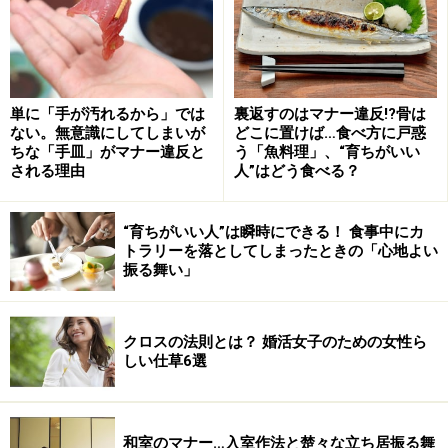
気付かぬうちに相手に『不潔感』を与えてしまう要素は
意外と沢山！ ポイントは…… 『相手から、清潔そうに見
える』です！
単に「手が汚れるから」では
裏返すのはマナー違反!?骨は
ない。無意識にしてしまいが
どこに置けば…食べ方に戸惑
ちな「手皿」がマナー違反と
う「魚料理」、“育ちがいい
次のページは、
賢い女性の『機能性』
される理由
人”はどう食べる？
※記事内容は執筆時点のものです。最新の内容をご確認くださ
い。
“育ちがいい人”は瞬時にできる！ 食事中にカ
トラリーを落としてしまったときの「心地よい
振る舞い」
次のページへ
1
/
3
クロスの法則とは？ 婚活女子のための女性ら
しい仕草6選
和室のマナー…入室作法と楚々な立ち居振る舞