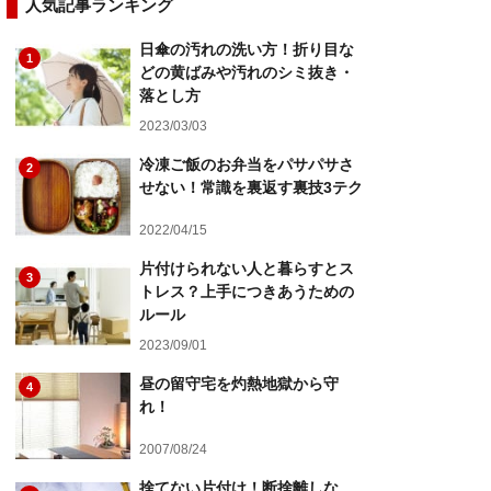
人気記事ランキング
日傘の汚れの洗い方！折り目な
1
どの黄ばみや汚れのシミ抜き・
落とし方
2023/03/03
冷凍ご飯のお弁当をパサパサさ
2
せない！常識を裏返す裏技3テク
2022/04/15
片付けられない人と暮らすとス
3
トレス？上手につきあうための
ルール
2023/09/01
昼の留守宅を灼熱地獄から守
4
れ！
2007/08/24
捨てない片付け！断捨離しな