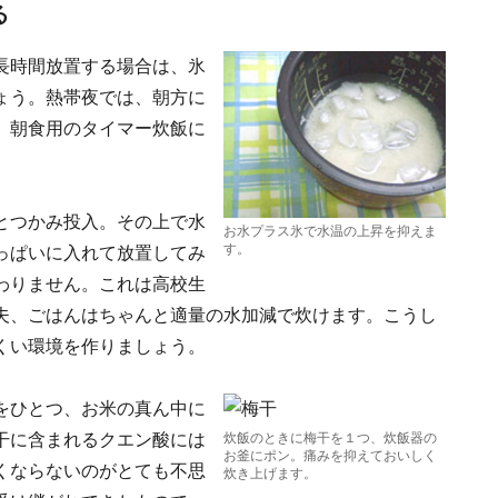
る
長時間放置する場合は、氷
ょう。熱帯夜では、朝方に
、朝食用のタイマー炊飯に
とつかみ投入。その上で水
お水プラス氷で水温の上昇を抑えま
す。
っぱいに入れて放置してみ
わりません。これは高校生
夫、ごはんはちゃんと適量の水加減で炊けます。こうし
くい環境を作りましょう。
をひとつ、お米の真ん中に
干に含まれるクエン酸には
炊飯のときに梅干を１つ、炊飯器の
お釜にポン。痛みを抑えておいしく
くならないのがとても不思
炊き上げます。