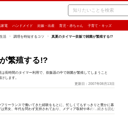
活家電
ハンドメイド
妊娠・出産
育児・赤ちゃん
子育て・キッズ
生活
調理を時短するコツ
真夏のタイマー炊飯で雑菌が繁殖する!?
が繁殖する!?
夏は長時間のタイマー利用で、炊飯器の中で雑菌が繁殖してしまうこと
届けします。
更新日：2007年08月13日
やフリーランスで働いてきた経験をもとに、忙しくてもすっきりと豊かに暮
アは男女、年代を問わず支持されており、メディア取材や本の執筆、各種コ
...続きを読む