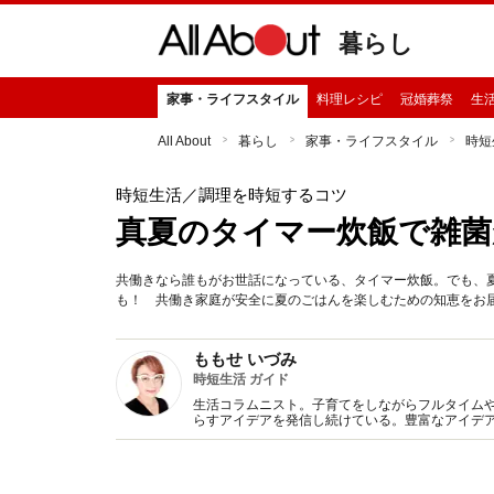
暮らし
家事・ライフスタイル
料理レシピ
冠婚葬祭
生
All About
暮らし
家事・ライフスタイル
時短
時短生活
／調理を時短するコツ
真夏のタイマー炊飯で雑菌
共働きなら誰もがお世話になっている、タイマー炊飯。でも、
も！ 共働き家庭が安全に夏のごはんを楽しむための知恵をお
ももせ いづみ
時短生活 ガイド
生活コラムニスト。子育てをしながらフルタイム
らすアイデアを発信し続けている。豊富なアイデ
ンテストの審査員などで幅広く活躍中。