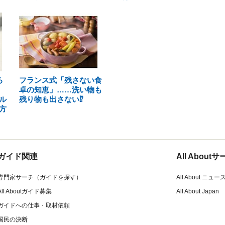
ろ
フランス式「残さない食
！
卓の知恵」……洗い物も
ル
残り物も出さない⁉
方
ガイド関連
All Abou
専門家サーチ（ガイドを探す）
All About ニュー
All Aboutガイド募集
All About Japan
ガイドへの仕事・取材依頼
国民の決断