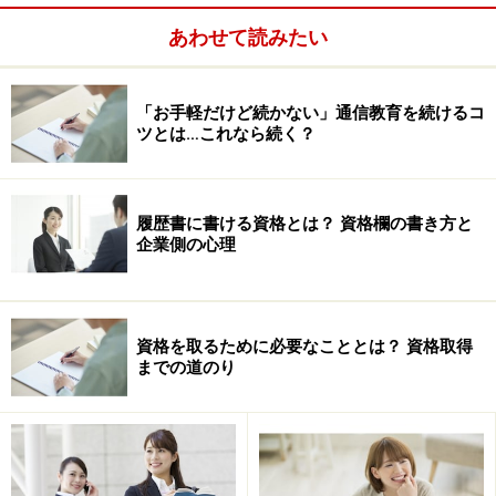
11.原稿の構成と推敲……長い文の組み立て
あわせて読みたい
12.撮影……写真の撮り方
13.特別講義……業界基礎知識・チャンスの掴み方
※詳細＆最新情報は
こちら
「お手軽だけど続かない」通信教育を続けるコ
ツとは…これなら続く？
検定内容は
次ページ
で詳しく説明します。
※記事内容は執筆時点のものです。最新の内容をご確認くださ
履歴書に書ける資格とは？ 資格欄の書き方と
い。
企業側の心理
次のページへ
1
/
2
資格を取るために必要なこととは？ 資格取得
までの道のり