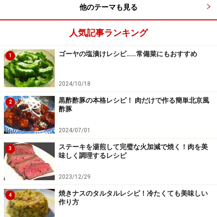
他のテーマも見る
人気記事ランキング
ゴーヤの塩漬けレシピ……常備菜にもおすすめ
1
2024/10/18
黒酢酢豚の本格レシピ！ 肉だけで作る簡単北京風
2
酢豚
2024/07/01
ステーキを湯煎して完璧な火加減で焼く！肉を美
3
味しく調理するレシピ
2023/12/29
焼きナスのタルタルレシピ！冷たくても美味しい
4
作り方