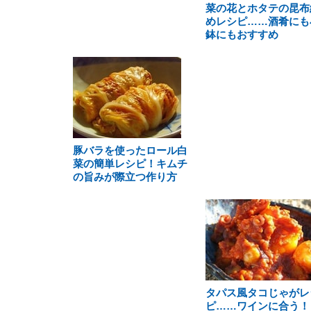
菜の花とホタテの昆布
めレシピ……酒肴にも
鉢にもおすすめ
豚バラを使ったロール白
菜の簡単レシピ！キムチ
の旨みが際立つ作り方
タパス風タコじゃがレ
ピ……ワインに合う！