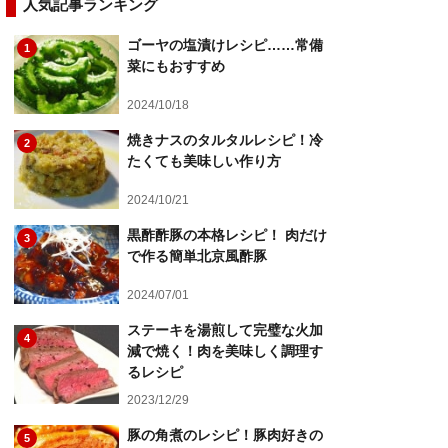
人気記事ランキング
ゴーヤの塩漬けレシピ……常備
1
菜にもおすすめ
2024/10/18
焼きナスのタルタルレシピ！冷
2
たくても美味しい作り方
2024/10/21
黒酢酢豚の本格レシピ！ 肉だけ
3
で作る簡単北京風酢豚
2024/07/01
ステーキを湯煎して完璧な火加
4
減で焼く！肉を美味しく調理す
るレシピ
2023/12/29
豚の角煮のレシピ！豚肉好きの
5