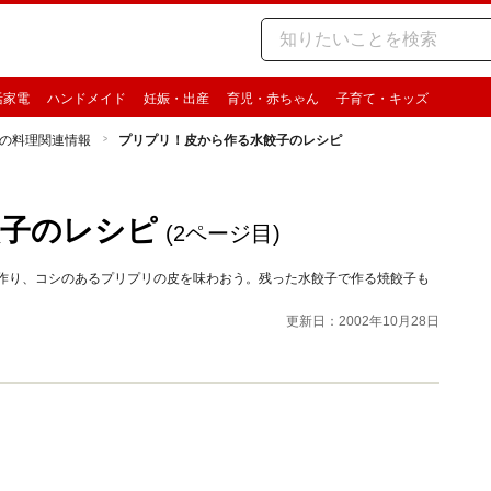
活家電
ハンドメイド
妊娠・出産
育児・赤ちゃん
子育て・キッズ
の料理関連情報
プリプリ！皮から作る水餃子のレシピ
餃子のレシピ
(2ページ目)
ら作り、コシのあるプリプリの皮を味わおう。残った水餃子で作る焼餃子も
更新日：2002年10月28日