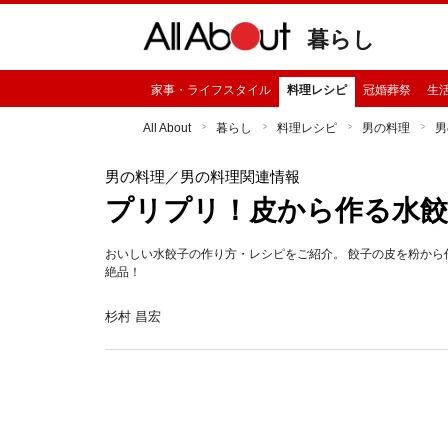
暮らし
家事・ライフスタイル
料理レシピ
冠婚葬祭
生
All About
暮らし
料理レシピ
男の料理
男
男の料理
／男の料理関連情報
プリプリ！皮から作る水
おいしい水餃子の作り方・レシピをご紹介。 餃子の皮を粉か
絶品！
杉村 昌宏