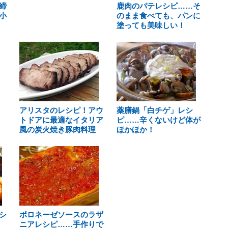
締
鹿肉のパテレシピ……そ
小
のまま食べても、パンに
塗っても美味しい！
アリスタのレシピ！アウ
薬膳鍋「白チゲ」レシ
トドアに最適なイタリア
ピ……辛くないけど体が
風の炭火焼き豚肉料理
ほかほか！
シ
ボロネーゼソースのラザ
ニアレシピ……手作りで