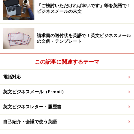
「ご検討いただければ幸いです」等を英語で！
＊金融専業規定の意味
ビジネスメールの末文
なぜ、金融業は、金融業以外の株式会社保有が禁じられ
ているかといえば、もし、銀行が保有する株式会社が可
請求書の送付状を英語で！英文ビジネスメール
能になれば、その会社への融資は、例え会社自体が不健
の文例・テンプレート
全経営であっても、潤沢に行われる可能性があり、しか
も、同業他社を駆逐する可能性があるからです。
この記事に関連するテーマ
*参考：
「金融の自由化」
しかもこの適応は、日本企業に限らないはずですから、
電話対応
２００６年に施工される予定の「新会社法」の改正とあ
いまって考えれば、金融支配の日本が創出されるとい
英文ビジネスメール（E-mail）
う、「推論」でした。
英文ビジネスレター・履歴書
この「金融コングロマリット」の創出の先鋒として、ま
ず郵政民営化ありき、という仮説は、それなりに説得力
自己紹介・会議で使う英語
のあるものであるといえます。