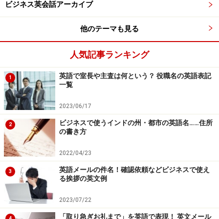
ビジネス英会話アーカイブ
また、その「仮説」を仮に真とするためには、「証拠」
他のテーマも見る
「推論」を展開する必要があります。
次にそれをロジッ
クの形式で観てみましょう。
⇒
人気記事ランキング
※記事内容は執筆時点のものです。最新の内容をご確認くださ
英語で室長や主査は何という？ 役職名の英語表記
い。
1
一覧
2023/06/17
次のページへ
1
/
3
ビジネスで使うインドの州・都市の英語名……住所
2
の書き方
2022/04/23
英語メールの件名！確認依頼などビジネスで使え
3
る挨拶の英文例
2023/07/22
「取り急ぎお礼まで」を英語で表現！ 英文メール
4