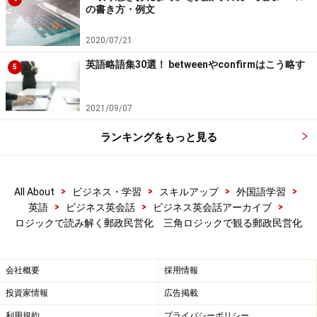
の書き方・例文
2020/07/21
英語略語集30選！ betweenやconfirmはこう略す
5
2021/09/07
ランキングをもっと見る
>
>
>
>
All About
ビジネス・学習
スキルアップ
外国語学習
>
>
>
英語
ビジネス英会話
ビジネス英会話アーカイブ
ロジックで読み解く郵政民営化 三角ロジックで観る郵政民営化
会社概要
採用情報
投資家情報
広告掲載
利用規約
プライバシーポリシー