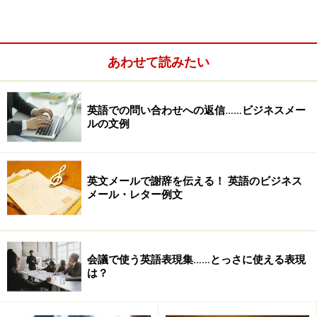
国会質問をたまたま、TVで見ていて、はっとさせられた
推論がありました。民主党の稲垣議員の質問でしたが、
彼の、仮説・推論とは、「なぜ」、今郵政民営化なの
あわせて読みたい
か？という疑問に対する答えとして、民営化をすると、
民営化された郵政事業は、その預貯金額（現在の４大メ
ガバンクすべての預貯金額を軽く超える）の規模からし
英語での問い合わせへの返信……ビジネスメー
て、即、民業圧迫の批判を浴びるようになるはず。
ルの文例
英文メールで謝辞を伝える！ 英語のビジネス
メール・レター例文
会議で使う英語表現集……とっさに使える表現
は？