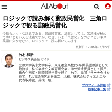
ロジックで読み解く郵政民営化 三角ロ
ジックで観る郵政民営化
今最もホットな話題である、郵政民営化。法案としては、緊急性が極め
て薄いともいえる法案ですが、なぜ、いま「民営化」なのか？ビジネス
英語に欠かせない、ロジックで、読み解いてみます。
更新日：
2005年07月22日
竹村 和浩
ビジネス英会話 ガイド
立教大学英米文学科卒。東京都立高校に6年間英語教諭として
勤務後、株式会社公文教育研究会に海外派遣要員として採用。
総合企画室・国際部担当等を経て、独立。民間リサーチ会社を
経て、TLL言語研究所を設立、現在、株式会社ティエルエル
代表取締役。英検一級。
プロフィール詳細
執筆記事一覧