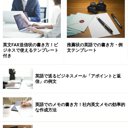
しかも、郵貯以外の郵便、宅配事業を抱えた状態は、明
らかに民間金融機関の専業規定に反する形となる。
すると、今度は、その整合性をとるために、法律上決定
英文FAX送信状の書き方！ビ
推薦状の英語での書き方・例
された郵政株式会社をかえるのではなく、むしろ、銀行
ジネスで使えるテンプレート
文テンプレート
付き
など民間の金融業に義務付けられている、「金融専業」
という法律的な縛りを逆に外さざるを得なくなるという
ものです。
英語で送るビジネスメール「アポイントと返
信」の例文
するとどうなるか、結果として、本来、銀行などの金融
機関は、金融業以外の株式会社を保有してはならないと
英語でのメモの書き方！社内英文メモの効率的
いう、「専業規定」から解き放たれるというものです。
な作成方法
これにより、銀行を中心とした、１大「金融コングロマ
リット」が出現することになるというものです。