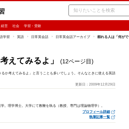
習
・経営
社会
学習・受験
語学習
英語
日常英会話
日常英会話アーカイブ
頼れる人は「何がで
か考えてみるよ」
(12ページ目)
きるか考えてみるよ」と言うことも多いでしょう。そんなときに使える英語
更新日：2009年12月29日
退学。理学博士。大学にて教鞭を執る（教授、専門は理論物理学）。
プロフィール詳細
執筆記事一覧