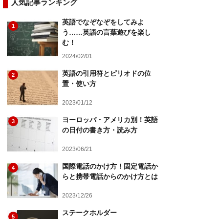
人気記事ランキング
英語でなぞなぞをしてみよ
1
う……英語の言葉遊びを楽し
む！
2024/02/01
英語の引用符とピリオドの位
2
置・使い方
2023/01/12
ヨーロッパ・アメリカ別！英語
3
の日付の書き方・読み方
2023/06/21
国際電話のかけ方！固定電話か
4
らと携帯電話からのかけ方とは
2023/12/26
ステークホルダー
5