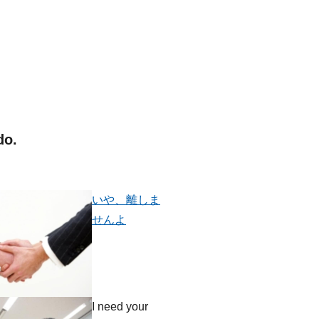
do.
いや、離しま
せんよ
I need your