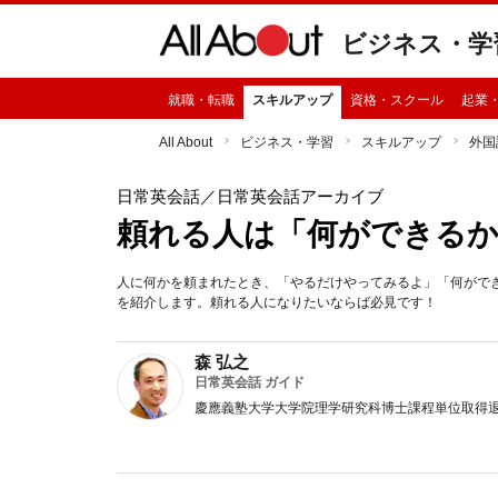
ビジネス・学
就職・転職
スキルアップ
資格・スクール
起業
All About
ビジネス・学習
スキルアップ
外国
日常英会話
／日常英会話アーカイブ
頼れる人は「何ができる
人に何かを頼まれたとき、「やるだけやってみるよ」「何がで
を紹介します。頼れる人になりたいならば必見です！
森 弘之
日常英会話 ガイド
慶應義塾大学大学院理学研究科博士課程単位取得