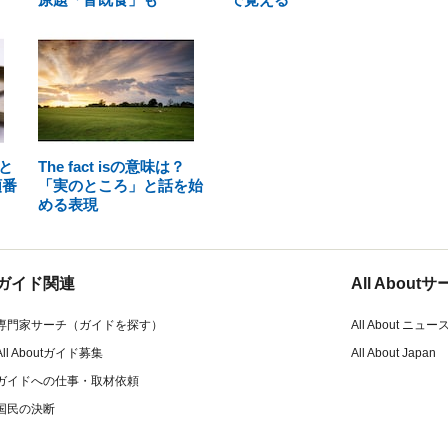
と
The fact isの意味は？
順番
「実のところ」と話を始
める表現
ガイド関連
All Abou
専門家サーチ（ガイドを探す）
All About ニュー
All Aboutガイド募集
All About Japan
ガイドへの仕事・取材依頼
国民の決断