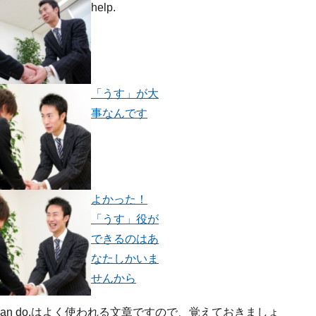
help.
「うす」が大
事なんです
よかった！
「うす」役が
できるのはあ
なたしかいま
せんから
t I can do.はよく使われる文章ですので、覚えておきましょ