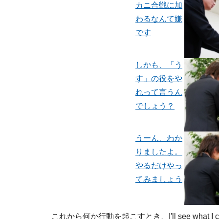
カニ合戦に加
わるなんて嫌
です
しかも、「う
す」の役をや
れって言うん
でしょう？
うーん、わか
りましたよ。
やるだけやっ
てみましょう
これから何か行動を起こすとき、I'll see wha