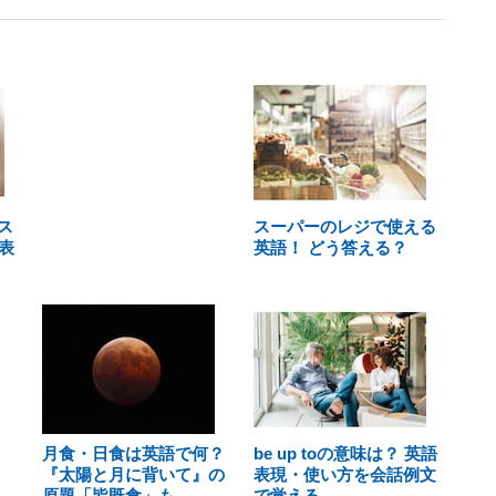
ス
スーパーのレジで使える
表
英語！ どう答える？
月食・日食は英語で何？
be up toの意味は？ 英語
『太陽と月に背いて』の
表現・使い方を会話例文
原題「皆既食」も
で覚える