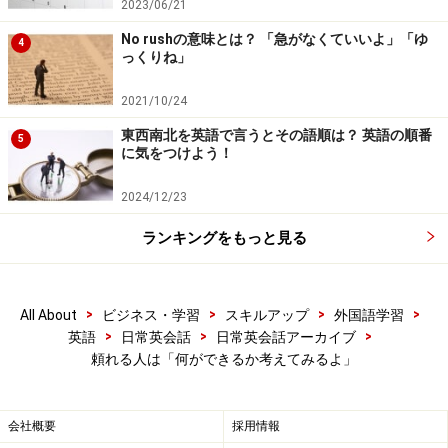
2023/06/21
No rushの意味とは？ 「急がなくていいよ」「ゆ
4
っくりね」
2021/10/24
東西南北を英語で言うとその語順は？ 英語の順番
5
に気をつけよう！
2024/12/23
ランキングをもっと見る
>
>
>
>
All About
ビジネス・学習
スキルアップ
外国語学習
>
>
>
英語
日常英会話
日常英会話アーカイブ
頼れる人は「何ができるか考えてみるよ」
会社概要
採用情報