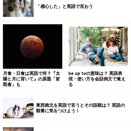
「感心した」と英語で言おう
月食・日食は英語で何？『太
be up toの意味は？ 英語表
陽と月に背いて』の原題「皆
現・使い方を会話例文で覚え
既食」も
る
東西南北を英語で言うとその語順は？ 英語の
順番に気をつけよう！