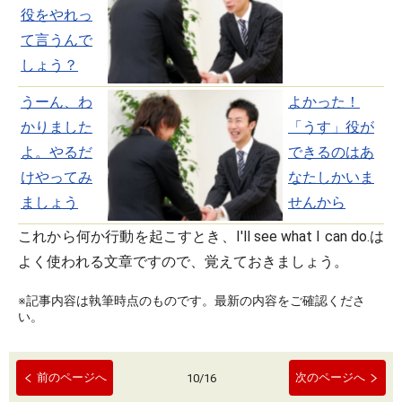
役をやれっ
て言うんで
しょう？
うーん、わ
よかった！
かりました
「うす」役が
よ。やるだ
できるのはあ
けやってみ
なたしかいま
ましょう
せんから
これから何か行動を起こすとき、I'll see what I can do.は
よく使われる文章ですので、覚えておきましょう。
※記事内容は執筆時点のものです。最新の内容をご確認くださ
い。
前のページへ
次のページへ
10
/
16