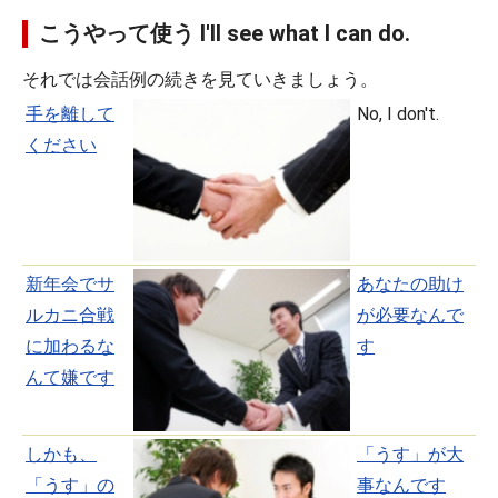
こうやって使う I'll see what I can do.
それでは会話例の続きを見ていきましょう。
手を離して
No, I don't.
ください
新年会でサ
あなたの助け
ルカニ合戦
が必要なんで
に加わるな
す
んて嫌です
しかも、
「うす」が大
「うす」の
事なんです