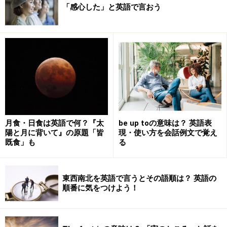
「感心した」と英語で言おう
月食・日食は英語で何？『太
be up toの意味は？ 英語表
陽と月に背いて』の原題「皆
現・使い方を会話例文で覚え
既食」も
る
東西南北を英語で言うとその語順は？ 英語の
順番に気をつけよう！