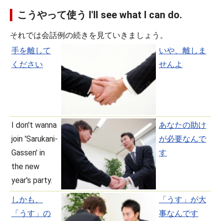
こうやって使う I'll see what I can do.
それでは会話例の続きを見ていきましょう。
手を離して
いや、離しま
ください
せんよ
I don't wanna
あなたの助け
join 'Sarukani-
が必要なんで
Gassen' in
す
the new
year's party.
しかも、
「うす」が大
「うす」の
事なんです