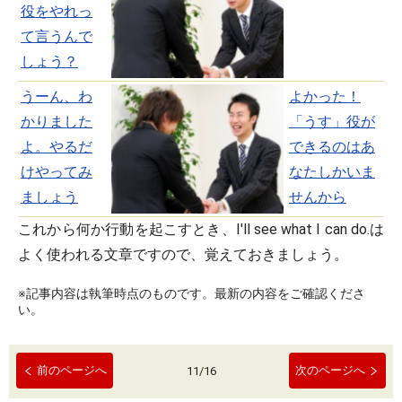
役をやれっ
て言うんで
しょう？
うーん、わ
よかった！
かりました
「うす」役が
よ。やるだ
できるのはあ
けやってみ
なたしかいま
ましょう
せんから
これから何か行動を起こすとき、I'll see what I can do.は
よく使われる文章ですので、覚えておきましょう。
※記事内容は執筆時点のものです。最新の内容をご確認くださ
い。
前のページへ
次のページへ
11
/
16