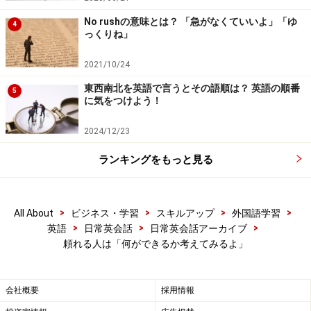
No rushの意味とは？ 「急がなくていいよ」「ゆ
4
っくりね」
2021/10/24
東西南北を英語で言うとその語順は？ 英語の順番
5
に気をつけよう！
2024/12/23
ランキングをもっと見る
>
>
>
>
All About
ビジネス・学習
スキルアップ
外国語学習
>
>
>
英語
日常英会話
日常英会話アーカイブ
頼れる人は「何ができるか考えてみるよ」
会社概要
採用情報