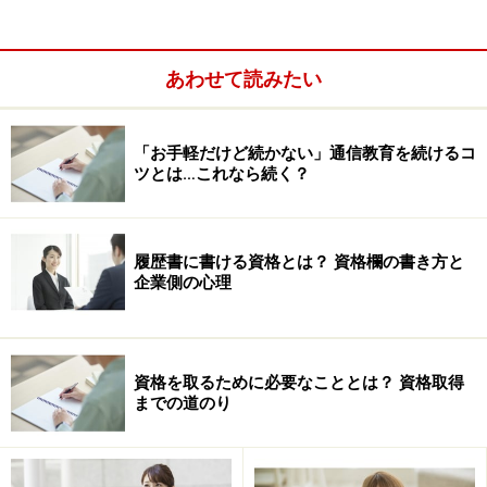
開発協会のあり方に対する問題提起だと思われます。
取りまとめコメントには「ビジネスキャリア検定につい
あわせて読みたい
ては国家資格ではなく自主的にやっていただければ良い
し、YESプログラムについても社内の昇進・昇給を目標
とするような事業を国の事業として行うのはいかがかと
「お手軽だけど続かない」通信教育を続けるコ
ツとは…これなら続く？
いう観点から廃止と決定としたい」とあります。
今回の事業仕分けの結果には法的拘束力がないとのこと
履歴書に書ける資格とは？ 資格欄の書き方と
ですが、仮にもそれなりの歴史のある公的試験を「廃
企業側の心理
止」とするからには、しかるべき理由があるはず。
そうでないならそう簡単に廃止すべきではないでしょう
し、もし廃止が妥当なら、これまで同試験を利用してき
資格を取るために必要なこととは？ 資格取得
た受験者に対してあまりにも不誠実であるともいえま
までの道のり
す。
※参考リンク