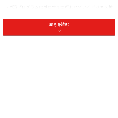
・YESプログラムは単にすでに行われているビジネス検
定に冠をつけただけで、しかもオーソリティがないのは
検定証を申し込んでくる人間がほとんどいないことに表
続きを読む
れている。いったいどういう経緯でこのような事業が発
案されたのか。省内が細分化されて整合性のとれた施策
が行われていない。
・民間で対応できる。
・仮に実施が望ましい場合には民間に委ねるべき。
・労働保険特会に大きな問題があると思う。保険料が高
過ぎるから無駄な事業をしようとするのではないか。
ちなみに、最後の「労働保険特会」うんぬんは、このビ
ジネス・キャリア検定試験を主催している中央職業能力