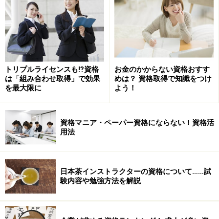
行政刷新会議ワーキンググループ11月13日の第2会場の
評価コメントについて：職業能力習得支援制度実施事業
／キャリア・コンサルティングによるメール相談事業
（厚生労働省）
トリプルライセンスも⁉資格
お金のかからない資格おすす
は「組み合わせ取得」で効果
めは？ 資格取得で知識をつけ
を最大限に
よう！
＞＞果たして「廃止」は妥当なのか？「廃止」の評決
がくだった「ビジネス・キャリア検定試験」とは？試験
資格マニア・ペーパー資格にならない！資格活
の概要を
次ページ
で確認しておきましょう。
用法
※記事内容は執筆時点のものです。最新の内容をご確認くださ
い。
日本茶インストラクターの資格について……試
験内容や勉強方法を解説
次のページへ
1
/
2