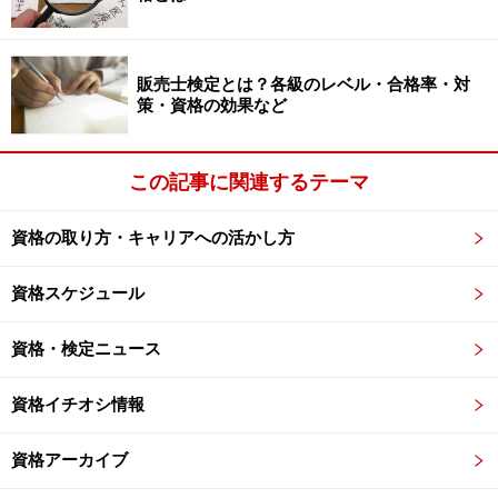
身につけることで、市場価値もぐっと上がる「マネジメ
ントスキル」。そんな「マネジメントスキル」をできる
販売士検定とは？各級のレベル・合格率・対
だけ手軽に、しかも効果的に学ぶためにはどうすれば良
策・資格の効果など
いのでしょうか？
この記事に関連するテーマ
→
これなら、懐具合を気にせずに学べそう？！いよいよ
次ページで、「お小遣いで学べるマネジメントスキル」
資格の取り方・キャリアへの活かし方
情報を「料金別」でご紹介します！
資格スケジュール
※記事内容は執筆時点のものです。最新の内容をご確認くださ
い。
資格・検定ニュース
次のページへ
1
/
3
資格イチオシ情報
資格アーカイブ