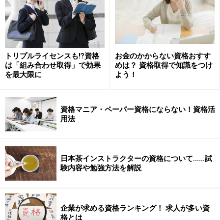
分析、計画、人材活用、リスク管理などがこれに含まれ
ます。「プロジェクトマネジメント」は、特にIT業界で
よく聞かれる言葉ですが、もともとは「プロジェクトの
目的を効率的に達成するための体系だった活動」のこと
トリプルライセンスも⁉資格
お金のかからない資格おすす
ですからIT業界に限らず、プロジェクト形式（ひとつの
は「組み合わせ取得」で効果
めは？ 資格取得で知識をつけ
テーマ、目的のためにチームを組んで達成する形）で仕
を最大限に
よう！
事を行う場面では、どこでも必要になると言って良いで
しょう。
資格マニア・ペーパー資格にならない！資格活
用法
このようにひとことで「マネジメントスキル」と言って
も、必要とされる知識・スキルの範囲は実に幅広いも
の。
日本茶インストラクターの資格について……試
験内容や勉強方法を解説
一方で、企業が複数の人間から成る「組織」である以
上、業種・職種問わず、求められるスキルでもあり、特
に
ある程度の年齢、経験のある転職希望者にとっては、
企業が求める資格ランキング！ 求人が多い資
身につけておいて損はないスキル
とも言えるのです。
格とは