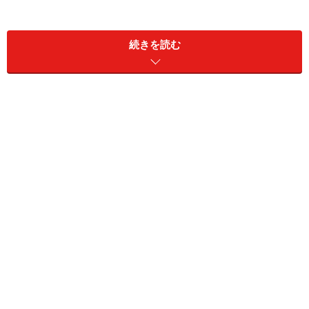
続きを読む
ところで「マネジメントスキル」って？
「マネジメントスキル」とは、組織の目標達成のために
「人・物・金・時間・情報」などをうまく活用するスキ
ルのこと。もっと簡単に言うなら、
「人をまとめ、動か
す力」
です。
その内容は、一般的に「チームマネジメント」と「プロ
ジェクトマネジメント」の2つに分けることができま
す。
チームマネジメントとは、主にチームのメンバーの資質
や適性を的確に見極め、いかにうまく動かして、目的達