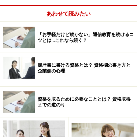
・ところが、たまたま携帯電話を忘れた日に妻から会社
あわせて読みたい
に連絡が入り、嘘がバレてしまうことに。
・問いつめられた結果、スクール通学を告白。「社内キ
「お手軽だけど続かない」通信教育を続けるコ
ツとは…これなら続く？
ャリアアップが目的」と言えばよかったのだが、つい、
まだ漠然としている「独立」のことも口にしてしまう。
安定志向の妻からは猛反発。
履歴書に書ける資格とは？ 資格欄の書き方と
企業側の心理
・妻との信頼関係回復のため、通学は断念。受講半ばの
リタイアで、事前に支払った受講料は返金されず、教育
訓練給付金の対象にもならない。
資格を取るために必要なこととは？ 資格取得
までの道のり
・結局、資格取得できなかったばかりか、へそくりから
支払った受講料は戻らず、妻からはイヤミを言われる
日々。