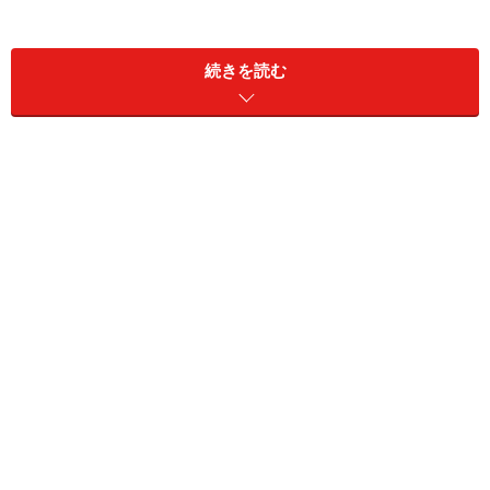
・もともと大学時代に労務管理を学んでいたこともあ
り、人事部での仕事には大変魅力を感じている。人事制
続きを読む
度改革に携わったことで、人事労務に関する、より専門
的な知識を身につけたいと思うようになった。
・そこで社会保険労務士資格取得を考え始める。漠然と
ではあるが、ゆくゆくは社労士として独立というのも良
いのではないか、とも思う。
・会社帰りに通えるスクールを見つけ、通学を決意。
・教育訓練給付金は利用できるものの、大きな出費に敏
感な妻には反対されそうな気がしたので、何となく内緒
にしてしまう。もともと残業が多かったので、残業を理
由にすればバレずに通学できそうだ。