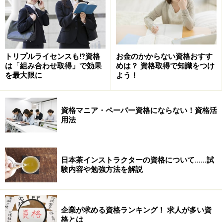
これは、まったくのノンフィクションです。
（Ａさんには
思わず「ドキリ」とし
事前に掲載の許可をいただいています）
た方、いらっしゃいませんか？
トリプルライセンスも⁉資格
お金のかからない資格おすす
は「組み合わせ取得」で効果
めは？ 資格取得で知識をつけ
→なぜ「資格取得」に家族の理解が必要なのでしょう
を最大限に
よう！
か？Ａさんの「不幸な」ケース、「明日は我が身」にな
らないために大切なことを次ページで解説。
資格マニア・ペーパー資格にならない！資格活
用法
※記事内容は執筆時点のものです。最新の内容をご確認くださ
い。
日本茶インストラクターの資格について……試
次のページへ
1
/
2
験内容や勉強方法を解説
企業が求める資格ランキング！ 求人が多い資
格とは