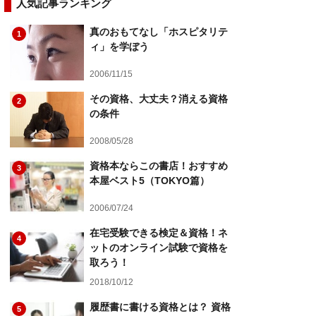
人気記事ランキング
真のおもてなし「ホスピタリテ
1
ィ」を学ぼう
2006/11/15
その資格、大丈夫？消える資格
2
の条件
2008/05/28
資格本ならこの書店！おすすめ
3
本屋ベスト5（TOKYO篇）
2006/07/24
在宅受験できる検定＆資格！ネ
4
ットのオンライン試験で資格を
取ろう！
2018/10/12
履歴書に書ける資格とは？ 資格
5