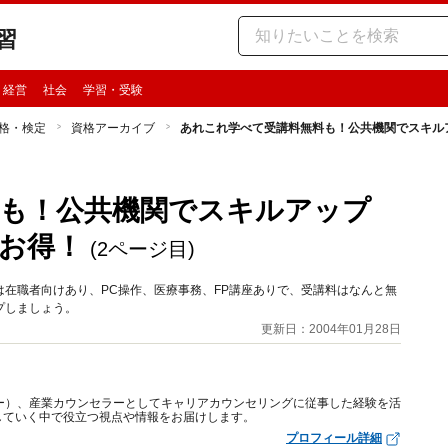
習
・経営
社会
学習・受験
格・検定
資格アーカイブ
あれこれ学べて受講料無料も！公共機関でスキル
料も！公共機関でスキルアップ
お得！
(2ページ目)
在職者向けあり、PC操作、医療事務、FP講座ありで、受講料はなんと無
プしましょう。
更新日：2004年01月28日
ー）、産業カウンセラーとしてキャリアカウンセリングに従事した経験を活
していく中で役立つ視点や情報をお届けします。
プロフィール詳細