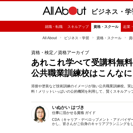
ビジネス・学
就職・転職
スキルアップ
資格・スクール
起業
All About
ビジネス・学習
資格・スクール
資
資格・検定
／資格アーカイブ
あれこれ学べて受講料無
公共職業訓練校はこんなに
溶接や塗装など技術訓練のイメージが強い公共職業訓練校。実は
料！メリットいっぱいの公的機関を利用して、賢くスキルアッ
いぬかい はづき
仕事に活かせる資格 ガイド
CDA（キャリア・デベロップメント・アドバイザ
かし、皆さんがご自身のキャリアプランニングを