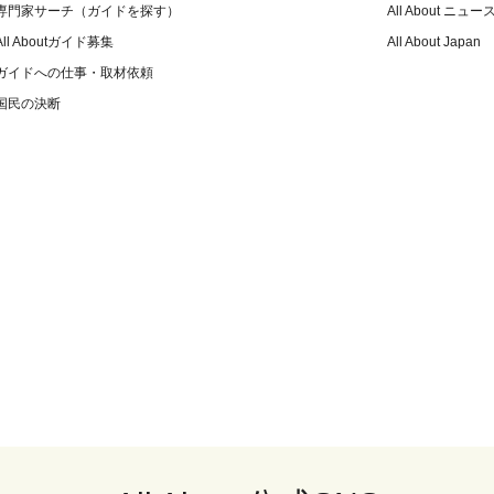
専門家サーチ（ガイドを探す）
All About ニュー
All Aboutガイド募集
All About Japan
ガイドへの仕事・取材依頼
国民の決断