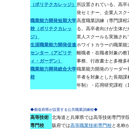
（ポリテクカレッジ）
所設置されている。高卒
発セミナー、企業人スク
職業能力開発短期大学
高度職業訓練（専門課程
校（ポリテクカレッ
る。高卒者向けが主体だ
ジ）
業人スクールも実施され
生涯職業能力開発促進
ホワイトカラーの職業能
センター（アビリテ
離職者・在職者対象の教
ィ・ガーデン）
事務、行政書士と多種多
職業能力開発総合大学
職業能力開発のリーダー
校
卒者を対象とした長期課
年制）・応用研究課程（
◆都道府県が設置する公共職業訓練校◆
高等技術
北海道と兵庫県では高等技術専門学
専門校
阪府では
高等職業技術専門校
と名称