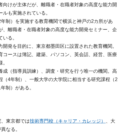
者向けが主体だが、離職者・在職者対象の高度な能力開
ールも実施されている。
2年制）を実施する教育機関で横浜と神戸の2カ所があ
が、離職者・在職者対象の高度な能力開発セミナー、企
ている。
力開発を目的に、東京都墨田区に設置された教育機関。
育コースは簿記、建築、パソコン、英会話、経営、医療
様。
養成（指導員訓練）、調査・研究を行う唯一の機関。高
程（4年制）、一般大学の大学院に相当する研究課程（2
1年制）がある。
院、東京都では
技術専門校（キャリア・カレッジ）
、大
が異なる。