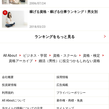
2006/07/24
ロマは日々の生活にも役立つので、一石二鳥にも三鳥に
稼げる資格・稼げる仕事ランキング！男女別
もなりうる。そして、アロマテラピー検定の受験者は女
5
性が非常に多く、9割くらい女性だったりする。試験会
場でLOVEのきっかけが……という展開にも大いに期待で
2018/03/23
きる、まさに婚活に役立ちそうな資格といえよう。
ランキングをもっと見る
＜関連情報＞
理系離れをぶっとばせ！「ロボ検」誕生
>
>
>
>
All About
ビジネス・学習
資格・スクール
資格・検定
漢検１級5,000円は高い？受験料徹底比較
>
資格アーカイブ
婚活（男性）に役立つかもしれない資格
野菜はいっそ自分でつくる？家庭菜園検定
会社概要
採用情報
※記事内容は執筆時点のものです。最新の内容をご確認くださ
い。
投資家情報
広告掲載
利用規約
プライバシーポリシー
All Aboutについて
著作権・商標・免責
当サイトの情報についての注意
サイトマップ