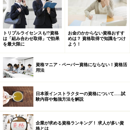
い。というか、そういういかにも系な資格と並行してプ
ラスアルファでこういうのも身につければいいじゃない
か！という視点で、ぜひご参考にされたし。
トリプルライセンスも⁉資格
お金のかからない資格おすす
小型船舶操縦士
は「組み合わせ取得」で効果
めは？ 資格取得で知識をつけ
を最大限に
よう！
「君のために二人だけのクルーズを用意したよ」
男なら、やっぱりスポーツや体力で男らしさをアピール
したいもの。テニスやスノボもいいが、格好よさやイン
資格マニア・ペーパー資格にならない！資格活
用法
パクトで言ったら断然モーターボートではないだろう
か。筆記や実技の試験があり、一見取得がなかなか難し
そうな印象もあるが、スクールを利用すれば数日で取得
日本茶インストラクターの資格について……試
することも可能。
験内容や勉強方法を解説
世界遺産検定
企業が求める資格ランキング！ 求人が多い資
「○○行ったんだ？ あそこ、いいよね～！ 世界遺産だ
格とは