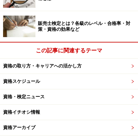
し。そうそう世界遺産といえばさ……」
世界を股にかける男は格好いい。ただ旅行するだけでは
なく、世界各地の地理や歴史のウンチクも深かったりす
販売士検定とは？各級のレベル・合格率・対
策・資格の効果など
るともっと格好いい。さらに世界情勢や産業の動向とも
絡めて話ができるレベルにまで至れば、それはもう相当
に格好いいのである。
この記事に関連するテーマ
薬学検定
資格の取り方・キャリアへの活かし方
「いつも元気な君でいてほしいから……」
資格スケジュール
理系男子が密かに人気な昨今だが、ともすると紙一重で
「オタク系」ともとらえられがちなのが悩ましいとこ
資格・検定ニュース
ろ。そこへいくと理系分野のなかでも、「薬学」はかな
りスマートなイメージの領域といえるのではないだろう
資格イチオシ情報
か。景気的にもメーカー系が軒並み苦しい状況であるな
資格アーカイブ
か、製薬などは比較的堅調であることだし、長期的にみ
ても押さえておいて損はない分野だと思われる。