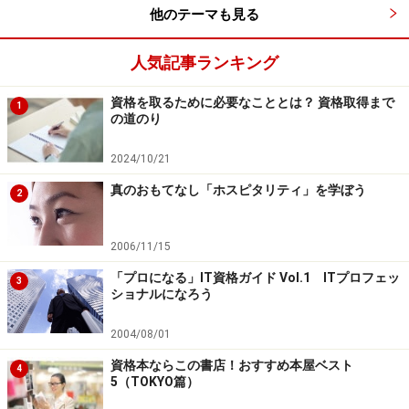
他のテーマも見る
人気記事ランキング
資格を取るために必要なこととは？ 資格取得まで
1
の道のり
2024/10/21
真のおもてなし「ホスピタリティ」を学ぼう
2
2006/11/15
「プロになる」IT資格ガイド Vol.1 ITプロフェッ
3
アロマテラピー検定
ショナルになろう
「イランイランには催淫作用があってね……」
2004/08/01
世はギャップ萌えの時代。「男の子なのにそんなことも
資格本ならこの書店！おすすめ本屋ベスト
4
知ってるのね」的な知識・スキルを身につけておけば、
5（TOKYO篇）
いざというときに伝家の宝刀となることうけあいだ。ア