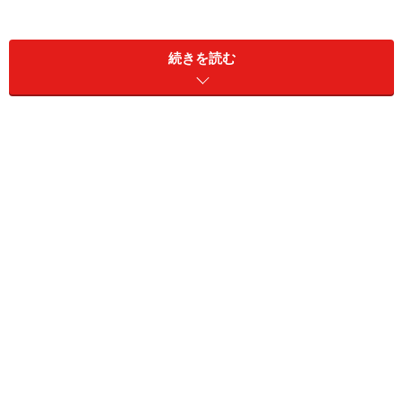
2008年の流行語大賞にもノミネートされ、現在も相変わ
続きを読む
らず話題のフレーズ「婚活」。様々なメディアで婚活特
集が組まれたりもしているが、今回は「資格」と絡めて
みた。題して、「婚活に役立つかもしれない資格」。ま
ずは男性編をご紹介する。
コンセプトとしては
・他の男とは、ちょっと違うモノを持っていると
アピールできるかもな資格
・今からすぐにでも取得を目指せる、比較的
お手軽な資格
・検定を通じて、ある程度実用的なスキルを高めること
もできそうな資格