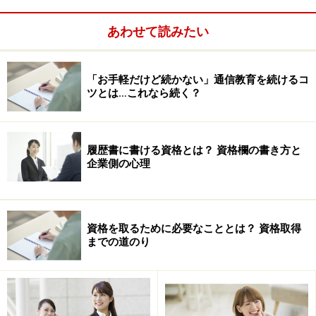
・異性相手の話のネタとして普通に使えそうな資格
あわせて読みたい
「お手軽だけど続かない」通信教育を続けるコ
ツとは…これなら続く？
履歴書に書ける資格とは？ 資格欄の書き方と
企業側の心理
資格を取るために必要なこととは？ 資格取得
までの道のり
といったところを軸にして、婚活に役立つかもしれない
資格・検定を選んでみた。ということなので、「そんな
の弁護士とか、公認会計士とか、医者とかだろ？」的な
ミもフタもない突っ込みは、どうぞご遠慮いただきた