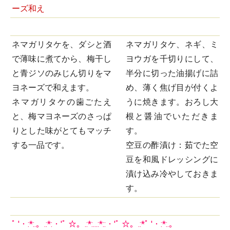
ーズ和え
ネマガリタケを、ダシと酒
ネマガリタケ、ネギ、ミ
で薄味に煮てから、梅干し
ヨウガを千切りにして、
と青ジソのみじん切りをマ
半分に切った油揚げに詰
ヨネーズで和えます。
め、薄く焦げ目が付くよ
ネマガリタケの歯ごたえ
うに焼きます。おろし大
と、梅マヨネーズのさっぱ
根と醤油でいただきま
りとした味がとてもマッチ
す。
する一品です。
空豆の酢漬け：茹でた空
豆を和風ドレッシングに
漬け込み冷やしておきま
す。
ﾟ '・:*:.。.:*:・'ﾟ ☆。.:*:...:*::・'ﾟ ☆。.:*ﾟ '・:*:.。