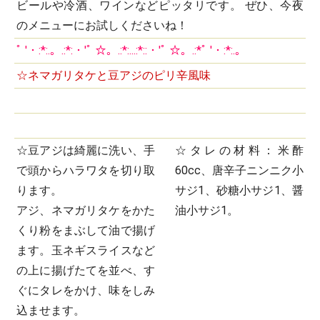
ビールや冷酒、ワインなどピッタリです。 ぜひ、今夜
のメニューにお試しくださいね！
ﾟ '・:*:.。.:*:・'ﾟ ☆。.:*:...:*::・'ﾟ ☆。.:*ﾟ '・:*:.。
☆ネマガリタケと豆アジのピリ辛風味
☆豆アジは綺麗に洗い、手
☆タレの材料：米酢
で頭からハラワタを切り取
60cc、唐辛子ニンニク小
ります。
サジ1、砂糖小サジ1、醤
アジ、ネマガリタケをかた
油小サジ1。
くり粉をまぶして油で揚げ
ます。玉ネギスライスなど
の上に揚げたてを並べ、す
ぐにタレをかけ、味をしみ
込ませます。