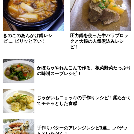
きのこのあんかけ鍋レシ
圧力鍋を使った牛バラブロッ
ピ……ピリッと辛い！
クと大根の人気煮込みレシ
ピ！
かぼちゃやれんこんで作る、根菜野菜たっぷり
の味噌スープレシピ！
じゃがいもニョッキの手作りレシピ！柔らかく
てモチッとした食感
手作りバターのアレンジレシピ3選……バゲッ
トといただく！