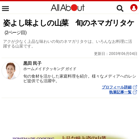
姿よし味よしの山菜 旬のネマガリタケ
(2ページ目)
アクが少なく上品な味わいの旬のネマガリタケは、いろんなお料理に活
躍する山菜です。
更新日：
2003年06月04日
黒田 民子
ホームメイドクッキング ガイド
旬の食材を活かした家庭料理を紹介。様々なメディアへのレシ
ピ提供でも活躍中。
プロフィール詳細
執筆記事一覧