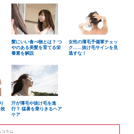
髪にいい食べ物とは？ つ
女性の薄毛予備軍チェッ
やのある美髪を育てる栄
ク……抜け毛サインを見
養素を解説
逃すな！
り
汗が薄毛や抜け毛を進
一枚
行？ 猛暑を乗りきるヘア
ケア
＆コラム