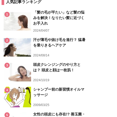
人気記事ランキング
「髪の毛が平たい」など髪の悩
1
みを解決！なりたい髪に近づく
お手入れ
2024/04/07
汗が薄毛や抜け毛を進行？ 猛暑
2
を乗りきるヘアケア
2024/08/14
頭皮クレンジングのやり方と
3
は？ 頭皮と顔は一枚肌！
2024/10/19
シャンプー前の新習慣オイルマ
4
ッサージ
2009/03/25
女性の頭皮にも存在!? 善玉菌・
5