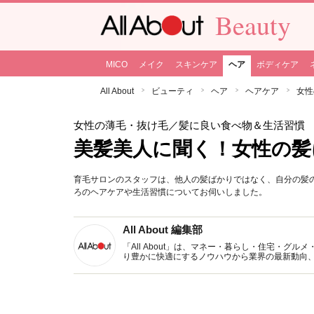
Beauty
MICO
メイク
スキンケア
ヘア
ボディケア
All About
ビューティ
ヘア
ヘアケア
女性
女性の薄毛・抜け毛
／髪に良い食べ物＆生活習慣
美髪美人に聞く！女性の髪
育毛サロンのスタッフは、他人の髪ばかりではなく、自分の髪
ろのヘアケアや生活習慣についてお伺いしました。
All About 編集部
「All About」は、マネー・暮らし・住宅・
り豊かに快適にするノウハウから業界の最新動向
イトです。