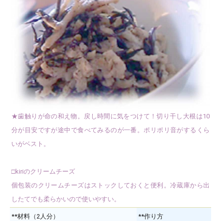
★歯触りが命の和え物。戻し時間に気をつけて！切り干し大根は10
分が目安ですが途中で食べてみるのが一番。ポリポリ音がするくら
いがベスト。
□kiriのクリームチーズ
個包装のクリームチーズはストックしておくと便利。冷蔵庫から出
したてでも柔らかいので使いやすい。
**材料（2人分）
**作り方