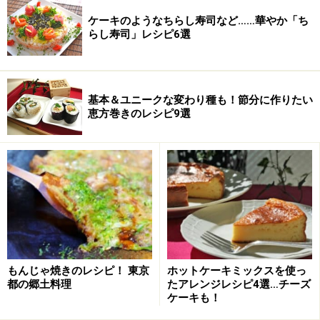
ケーキのようなちらし寿司など……華やか「ち
らし寿司」レシピ6選
基本＆ユニークな変わり種も！節分に作りたい
恵方巻きのレシピ9選
もんじゃ焼きのレシピ！ 東京
ホットケーキミックスを使っ
都の郷土料理
たアレンジレシピ4選…チーズ
ケーキも！