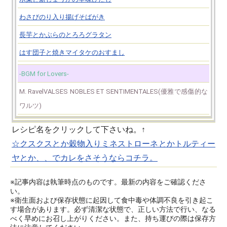
わさびのり入り揚げそばがき
長芋とかぶらのとろろグラタン
はす団子と焼きマイタケのおすまし
-BGM for Lovers-
M. RavelVALSES NOBLES ET SENTIMENTALES(優雅で感傷的な
ワルツ)
レシピ名をクリックして下さいね。↑
☆クスクスとか穀物入りミネストローネとかトルティー
ヤとか、、でカレをさそうならコチラ。
※記事内容は執筆時点のものです。最新の内容をご確認くださ
い。
※衛生面および保存状態に起因して食中毒や体調不良を引き起こ
す場合があります。必ず清潔な状態で、正しい方法で行い、なる
べく早めにお召し上がりください。また、持ち運びの際は保存方