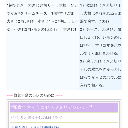
*芽ひじき 大さじ3*切り干し大根 ひと
1）乾燥ひじきと切り干
つかみ*クリームチーズ 1個*すりごま
し大根はそれぞれぬるま
大さじ2 *わさび 小さじ1～2 *薄口しょう
湯で戻す。(10分)
ゆ 小さじ2 *レモンのしぼり汁 大さじ1
2）チーズ、わさび、薄
口しょうゆ、レモンのし
ぼり汁、すりゴマをボウ
ルでよく混ぜ合わせる。
3）戻したひじきと切り
干しの水気をぎゅっとし
ぼってから２のボウルに
入れて和える。
野菜不足のカレのために
●---+-
-+---●
*和食でさそうニセベジタリアンレシピ*
*ひじきと切り干しのkiriサラダ
水菜と新しょうがの辛味びたし