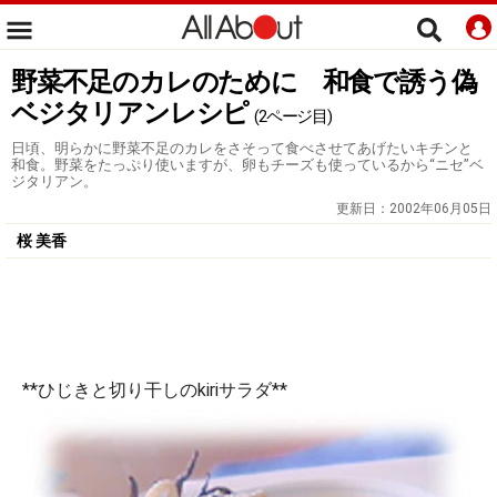
野菜不足のカレのために 和食で誘う偽
ベジタリアンレシピ
(2ページ目)
日頃、明らかに野菜不足のカレをさそって食べさせてあげたいキチンと
和食。野菜をたっぷり使いますが、卵もチーズも使っているから“ニセ”ベ
ジタリアン。
更新日：
2002年06月05日
桜 美香
**ひじきと切り干しのkiriサラダ**