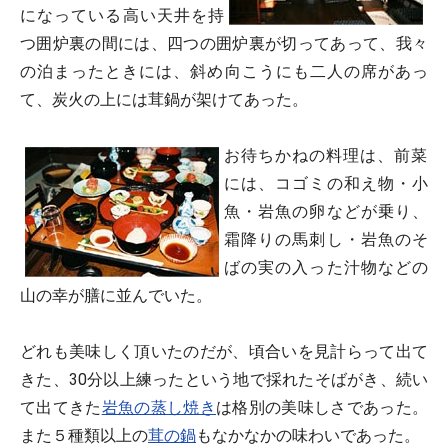
になっている高い天井を持
つ囲炉裏の間には、四つの囲炉裏が切ってあって、我々
の泊まったときには、斜め向こうにも二人の席があっ
て、炭火の上には茸鍋が架けてあった。
お待ちかねの料理は、前菜
には、コゴミの和え物・小
魚・岩魚の卵などが乗り、
霜降りの馬刺し・岩魚のそ
ばの実の入った汁物などの
山の幸が膳に並んでいた。
どれも美味しく頂いたのだが、頃合いを見計らって出て
きた、30分以上練ったという地で採れたそばがき、続い
て出てきた
岩魚の蒸し焼き
は格別の美味しさであった。
また５種類以上の
茸の鍋
もなかなかの味わいであった。