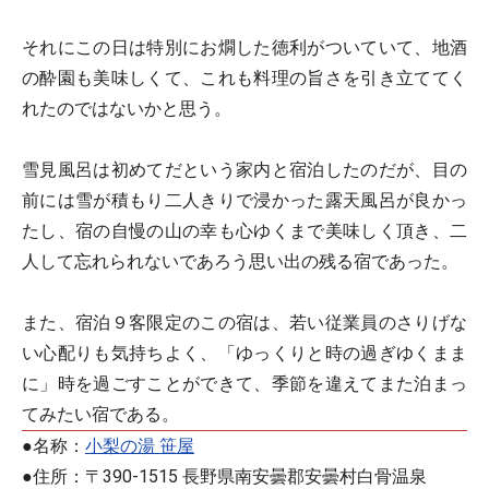
それにこの日は特別にお燗した徳利がついていて、地酒
の酔園も美味しくて、これも料理の旨さを引き立ててく
れたのではないかと思う。
雪見風呂は初めてだという家内と宿泊したのだが、目の
前には雪が積もり二人きりで浸かった露天風呂が良かっ
たし、宿の自慢の山の幸も心ゆくまで美味しく頂き、二
人して忘れられないであろう思い出の残る宿であった。
また、宿泊９客限定のこの宿は、若い従業員のさりげな
い心配りも気持ちよく、「ゆっくりと時の過ぎゆくまま
に」時を過ごすことができて、季節を違えてまた泊まっ
てみたい宿である。
●名称：
小梨の湯 笹屋
●住所：〒390-1515 長野県南安曇郡安曇村白骨温泉