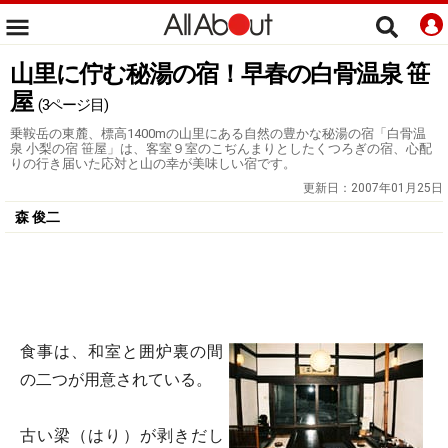
山里に佇む秘湯の宿！早春の白骨温泉 笹
屋
(3ページ目)
乗鞍岳の東麓、標高1400mの山里にある自然の豊かな秘湯の宿「白骨温
泉 小梨の宿 笹屋」は、客室９室のこぢんまりとしたくつろぎの宿、心配
りの行き届いた応対と山の幸が美味しい宿です。
更新日：
2007年01月25日
森 俊二
食事は、和室と囲炉裏の間
の二つが用意されている。
古い梁（はり）が剥きだし