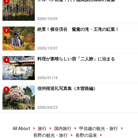
2
2006/10/09
絶景！横谷渓谷 鴛鴦の滝・王滝の紅葉！
3
2005/10/07
料理が素晴らしい宿「二人静」に泊まる
4
2006/01/18
信州桜巡礼写真集（木曽路編）
5
2006/04/23
>
>
>
>
All About
旅行
国内旅行
甲信越の観光・旅行
>
>
長野の観光・旅行
長野の温泉