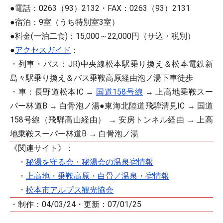
●電話：0263（93）2132・FAX：0263（93）2131
●宿泊：9室（うち特別室3室）
●料金(一泊二食)：15,000～22,000円（サ込・税別）
●
アクセスガイド
：
・列車・バス：JR)中央線松本駅乗り換え＆松本電鉄新
島々駅乗り換え＆バス乗鞍高原経由泡ノ湯下車徒歩
・車：長野道松本IC →
国道158号線
→ 上高地乗鞍スー
パー林道B → 白骨泡ノ湯●東海北陸道飛騨清見IC → 国道
158号線（飛騨高山経由） → 安房トンネル経由 → 上高
地乗鞍スーパー林道B → 白骨泡ノ湯
《関連サイト》：
・
秘湯を守る会・秘湯会の温泉宿情報
・
上高地・乗鞍高原・白骨／温泉・宿情報
・
松本市アルプス観光協会
・制作：04/03/24・更新：07/01/25