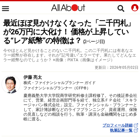
最近ほぼ見かけなくなった「二千円札」
が26万円に大化け！ 価格が上昇してい
る“レア紙幣”の特徴は？
(2ページ目)
今やほとんど見かけることのない二千円札。この二千円札には有名なエ
ラー紙幣が存在します。それが“記号違い”エラーです。果たしてどんなエ
ラー紙幣なのでしょうか？ ※画像：PIXTA（画像はイメージ）
更新日：
2026年05月02日
伊藤 亮太
株式・ファイナンシャルプランナー ガイド
ファイナンシャルプランナー（CFP®）
慶應義塾大学大学院商学研究科修士課程修了。その後証券会社
にて、営業、経営企画部門等を経て、独立系ＦＰ会社「スキラ
ージャパン株式会社」設立。ファイナンシャル・プランナーと
して、家計簿診断などのライフプランニング、資産運用、保険
の見直しなどの相談を行う。執筆・講演も金融機関をはじめ多
岐に渡る。
プロフィール詳細
執筆記事一覧