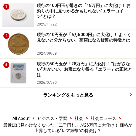
現行の100円玉が驚きの「18万円」に大化け！ お
3
釣りの中に見つかるかもしれない“エラーコイ
ン”とは!?
2025/11/22
現行の10円玉が「6万5000円」に大化け！ よ～く
4
見ないと分からない、高額になる貨幣の特徴とは
2024/09/09
現行の50円玉が「28万円」に大化け！ “はがさな
5
い”方がいい、お宝になり得る「エラー」の正体と
は
2026/07/30
ランキングをもっと見る
>
>
>
>
All About
ビジネス・学習
社会
社会ニュース
最近ほぼ見かけなくなった「二千円札」が26万円に大化け！ 価格が
上昇している“レア紙幣”の特徴は？