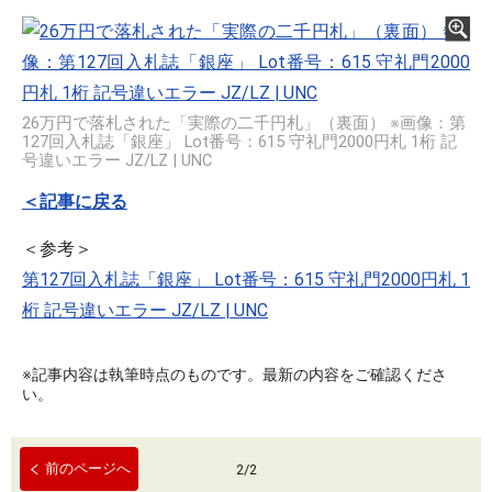
26万円で落札された「実際の二千円札」（裏面） ※画像：第
127回入札誌「銀座」 Lot番号：615 守礼門2000円札 1桁 記
号違いエラー JZ/LZ | UNC
＜記事に戻る
＜参考＞
第127回入札誌「銀座」 Lot番号：615 守礼門2000円札 1
桁 記号違いエラー JZ/LZ | UNC
※記事内容は執筆時点のものです。最新の内容をご確認くださ
い。
前のページへ
2
/
2