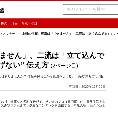
習
・経営
社会
学習・受験
ネスマナー
上司の依頼、三流は「できません」、二流は「立て込んでます」。一流
ません」、二流は「立て込んで
げない” 伝え方
(2ページ目)
はありませんか？ 信頼を保ちながら意図を伝える、一流の“頼み方”と“断
更新日：2025年11月20日
グルメ・旅行・健康など多彩な分野で、その道のプロ（専門家）が、日常生活をよ
、読み物コラムまで、多彩なコンテンツを発信する日本最大級の総合情報サ
...続きを読む