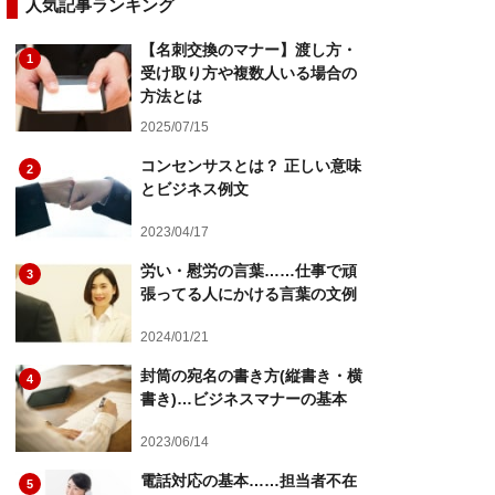
人気記事ランキング
【名刺交換のマナー】渡し方・
1
受け取り方や複数人いる場合の
方法とは
2025/07/15
コンセンサスとは？ 正しい意味
2
とビジネス例文
2023/04/17
労い・慰労の言葉……仕事で頑
3
張ってる人にかける言葉の文例
2024/01/21
封筒の宛名の書き方(縦書き・横
4
書き)…ビジネスマナーの基本
2023/06/14
電話対応の基本……担当者不在
5