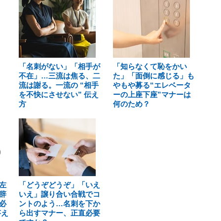
「名刺がない」「相手が
「知らなくて恥をかい
不在」…三流は焦る、二
た」「面倒に感じる」も
流は謝る。一流の “相手
やもや募る“エレベータ
を不快にさせない” 伝え
ーの上座下座”マナーは
方
何のため？
左
「どうぞどうぞ」「いえ
辞
いえ」譲り合い合戦でコ
必
ントのよう…名刺を下か
答え
ら出すマナー、正直必要