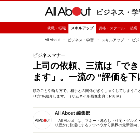
ビジネス・学
就職・転職
スキルアップ
資格・スクール
起業
All About
ビジネス・学習
スキルアップ
ビジ
ビジネスマナー
上司の依頼、三流は「でき
ます」。一流の “評価を下
頼みごとや断り方で、相手との関係がぎくしゃくしてしまうこと
り方”を紹介します。（サムネイル画像出典：PIXTA）
All About 編集部
「All About」は、マネー・暮らし・住宅・
り豊かに快適にするノウハウから業界の最新動向
イトです。