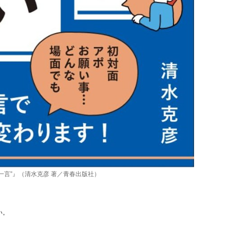
一言”』（清水克彦 著／青春出版社）
い。