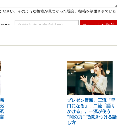
鳴
プレゼン冒頭、三流「早
比
口になる」、二流「語り
流
かける」。一流が使う
言
“間の力” で惹きつける話
し方