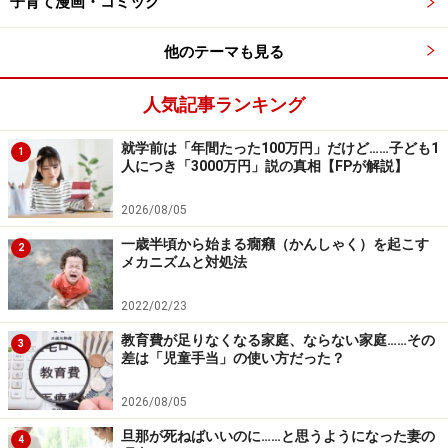
子育て漫画・コミック
また、ギフテッド児はわずかな反復学習でなにをどうす
ればいいのかわかってしまいます。でも、すぐ飽きるの
他のテーマも見る
です。
人気記事ランキング
漢字書き取りなどなぜ反復しなくてはいけないのか理解
できず、学習習慣が身につきません。モチベーションの
就学前は「年間たった100万円」だけど……子ども1
1
人につき「3000万円」説の真相【FPが解説】
維持が困難で、ひとつの課題をやり抜くことができない
のです。
2026/08/05
一歳半頃から始まる癇癪（かんしゃく）を起こす
2
メカニズムと対処法
ギフテッドの子を正しく理解し、個性を生かす本: 生
きづらさを解消するサポートの方法 (心のお医者さん
2022/02/23
に聞いてみよう)
教育費が足りなくなる家庭、ならない家庭……その
3
差は「児童手当」の使い方だった？
2026/08/05
旦那が死ねばいいのに……と思うようになった妻の
4