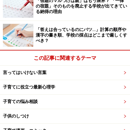
「宿題のマルつけは親」はもう限界？ 「一律
の宿題」そのものを廃止する学校が出てきてい
る納得の理由
ギフテッド児の才能を開花させる「3つの
輪」とは
「答えは合っているのにバツ…」計算の順序や
ギフテッド児の才能を開花させるには「3つの輪」が必
漢字の書き順、学校の採点はどこまで厳しくす
べき？
要だとされています。3つとは「高い知能 （平均以上の
知能）」に加えて「創造性」「課題へのコミットメント
この記事に関連するテーマ
（やり抜く力）」です。この3つをそろえることは容易
なことではありません。
言ってはいけない言葉
たとえば「創造性」を育むには柔軟な思考や積極的なチ
子育てに役立つ最新心理学
ャレンジが不可欠ですが、ギフテッド児は完璧主義で失
敗を極端にいやがります。苦手なことは最初からやらな
子育ての悩み相談
い。失敗しながら経験を積み上げていくことが難しいの
です。
子供のしつけ