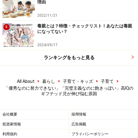
理由
2022/11/21
毒親とは？特徴・チェックリスト！あなたは毒親
5
になってない？
Amazonで見る
2024/09/17
ランキングをもっと見る
宮尾 益知 (みやお ますとも)プロフィール
東京生まれ。徳島大学医学部卒業、東京大学医学部小児
科、自治医科大学小児科学教室、ハーバード大学神経
>
>
>
>
All About
暮らし
子育て・キッズ
子育て
科、国立成育医療研究センターこころの診療部発達心理
「優秀なのに努力できない」「完璧主義なのに飽きっぽい」高IQの
科などを経て2014年にどんぐり発達クリニックを開院。
ギフテッド児が伸び悩む原因
※記事内容は執筆時点のものです。最新の内容をご確認くださ
い。
会社概要
採用情報
※乳幼児の発育には個人差があります。記事内容は全ての乳幼児
への有効性を保証するものではありません。気になる徴候が見ら
投資家情報
広告掲載
れる場合は、自己判断せず、必ず医療機関に相談してください。
利用規約
プライバシーポリシー