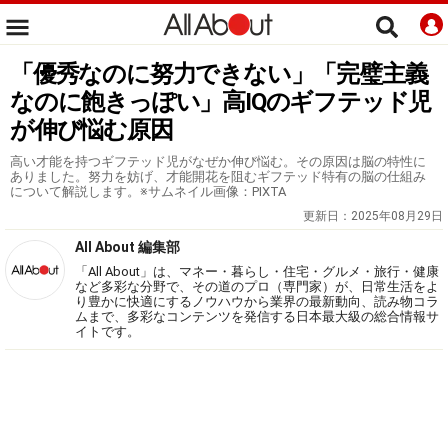
「優秀なのに努力できない」「完璧主義
なのに飽きっぽい」高IQのギフテッド児
が伸び悩む原因
高い才能を持つギフテッド児がなぜか伸び悩む。その原因は脳の特性に
ありました。努力を妨げ、才能開花を阻むギフテッド特有の脳の仕組み
について解説します。※サムネイル画像：PIXTA
更新日：
2025年08月29日
All About 編集部
「All About」は、マネー・暮らし・住宅・グルメ・旅行・健康
など多彩な分野で、その道のプロ（専門家）が、日常生活をよ
り豊かに快適にするノウハウから業界の最新動向、読み物コラ
ムまで、多彩なコンテンツを発信する日本最大級の総合情報サ
イトです。