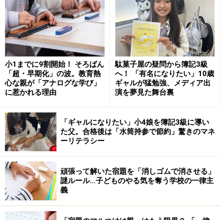
速度の能力が低いなどのアンバランスさがあります。そ
のため能力を発揮できないことが多いのです。
また、才能はあっても、その才能を開花させるには、経
小1までに9割開始！ そろばん
駄菓子屋の疑問から簿記3級
験や訓練などの努力が必要です。
「超・早期化」の波。教育熱
へ！ 「有名になりたい」10歳
心な親が「アナログな学び」
ギャルが猛勉強、メディア出
に惹かれる理由
演を夢見た舞台裏
ところがギフテッド児は、コツコツと同じことをくり返
すといった地道な努力や鍛錬が苦手です。さらにギフテ
ッド児は自分よりはるかに能力が低い人たちと行動する
「ギャルになりたい」小4娘を簿記3級に導い
た父。合格後は「水筒持参で節約」驚きのマネ
ことにストレスを感じます。
ーリテラシー
IQ130程度まで （2SD未満 ※SD＝標準偏差） ならなんと
頑張って解いた宿題を「消しゴムで消させる」
か周囲と調和できますが、IQ145を超える （3SD以上）
謎ルール…子どものやる気を奪う学校の一律主
と周囲とのギャップが大きすぎるので調和は難しいと考
義
えられています。フラストレーションで感情を爆発さ
せ、問題児扱いされてしまいます。