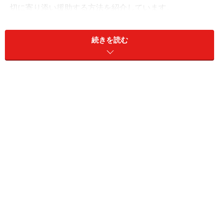
切に寄り添い援助する方法を紹介しています。
今回は本書から一部抜粋し、ギフテッド児の脳の特性が
続きを読む
どのように完璧主義や飽きっぽさを生み出すのかについ
て、ご紹介します。
＜目次＞
優秀なギフテッド児がうまくいかない理由
ギフテッド児の才能を開花させる「3つの輪」とは