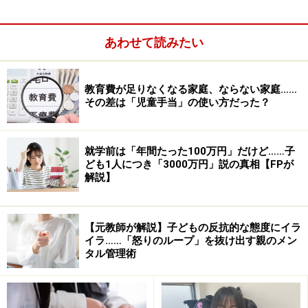
あわせて読みたい
教育費が足りなくなる家庭、ならない家庭……
優秀なギフテッド児がうまくいかない理由
その差は「児童手当」の使い方だった？
一般に高いIQや才能は社会で有利と考えられがちです。
しかし、ギフテッド児の場合、飛び抜けて優秀なのに必
就学前は「年間たった100万円」だけど……子
ども1人につき「3000万円」説の真相【FPが
ずしもうまくいきません。秀でているのになぜうまくい
解説】
かないのか？
うまくいかない理由のひとつはギフテッドの脳の特性に
【元教師が解説】子どもの反抗的な態度にイラ
イラ……「怒りのループ」を抜け出す親のメン
あります。
タル管理術
ギフテッド児は、知識を得ることは得意でも、作業に必
要なことを一時的に記憶するワーキングメモリや、処理