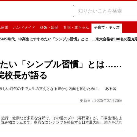
活家電
ハンドメイド
妊娠・出産
育児・赤ちゃん
子育て・キッズ
SNS時代、中高生にすすめたい「シンプル習慣」とは……東大合格者100名の聖光
めたい「シンプル習慣」とは……
院校長が語る
の激しい時代の中で人生の支えとなる豊かな内面を育むために、「ある習
更新日：2025年07月26日
グルメ・旅行・健康など多彩な分野で、その道のプロ（専門家）が、日常生活をよ
、読み物コラムまで、多彩なコンテンツを発信する日本最大級の総合情報サ
...続きを読む