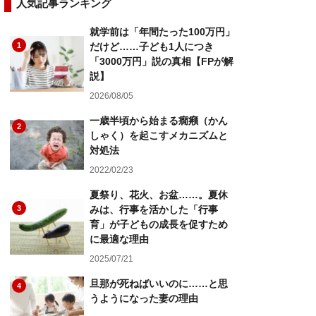
人気記事ランキング
就学前は「年間たった100万円」
1
だけど……子ども1人につき
「3000万円」説の真相【FPが解
説】
2026/08/05
一歳半頃から始まる癇癪（かん
2
しゃく）を起こすメカニズムと
対処法
2022/02/23
夏祭り、花火、お盆……。夏休
3
みは、行事を活かした「行事
育」が子どもの成長を促すため
に最適な理由
2025/07/21
旦那が死ねばいいのに……と思
4
うようになった妻の理由