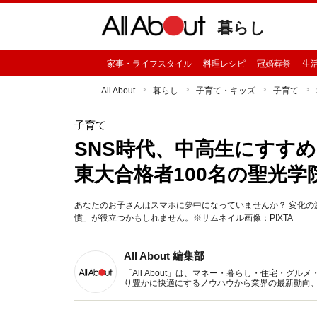
暮らし
家事・ライフスタイル
料理レシピ
冠婚葬祭
生
All About
暮らし
子育て・キッズ
子育て
子育て
SNS時代、中高生にすす
東大合格者100名の聖光学
あなたのお子さんはスマホに夢中になっていませんか？ 変化
慣」が役立つかもしれません。※サムネイル画像：PIXTA
All About 編集部
「All About」は、マネー・暮らし・住宅・
り豊かに快適にするノウハウから業界の最新動向
イトです。