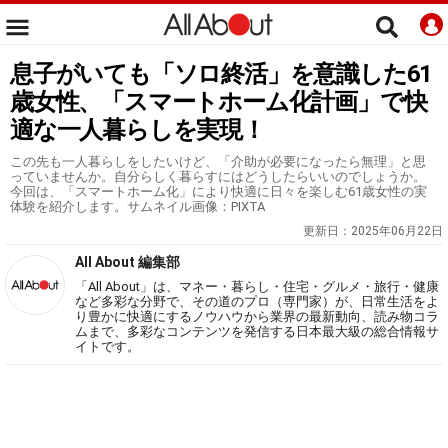
息子がいても「ソロ終活」を意識した61
歳女性、「スマートホーム化計画」で快
適な一人暮らしを実現！
この先も一人暮らしをしたいけど、「介助が必要になったら無理」と思
っていませんか。自分らしく暮らすにはどうしたらいいのでしょうか。
今回は、「スマートホーム化」により快適に日々を楽しむ61歳女性の実
体験を紹介します。サムネイル画像：PIXTA
更新日：
2025年06月22日
All About 編集部
「All About」は、マネー・暮らし・住宅・グルメ・旅行・健康
など多彩な分野で、その道のプロ（専門家）が、日常生活をよ
り豊かに快適にするノウハウから業界の最新動向、読み物コラ
ムまで、多彩なコンテンツを発信する日本最大級の総合情報サ
イトです。