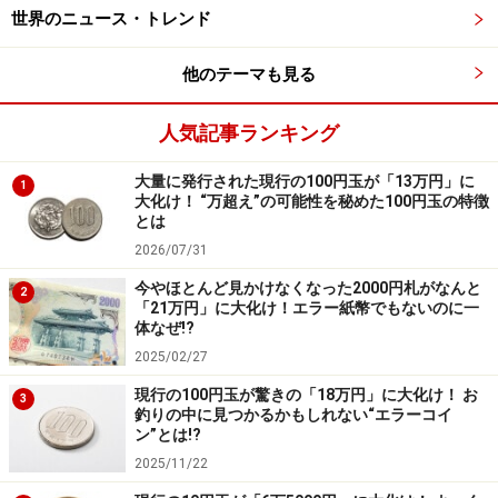
定を教えて」とたずねて予定を確認します。
世界のニュース・トレンド
外出の予定がある日は、「アレクサ、〇時になったら知
他のテーマも見る
らせて」と、家を出る時間を設定しています。
人気記事ランキング
電気やテレビの消し忘れは、例えば「アレクサ、30分後
に電気を消して」と、指定された時刻に自動的に家電を
大量に発行された現行の100円玉が「13万円」に
1
オフするようにしています。
大化け！ “万超え”の可能性を秘めた100円玉の特徴
とは
2026/07/31
ネットワークカメラやスマートロック（スマホの操作で
施錠・開錠ができるシステム）も役に立っています。ネ
今やほとんど見かけなくなった2000円札がなんと
2
「21万円」に大化け！エラー紙幣でもないのに一
ットワークカメラはインターネットに接続できるカメラ
体なぜ!?
で、映像がダイレクトにスマートフォンのアプリ上で確
2025/02/27
認できます。
現行の100円玉が驚きの「18万円」に大化け！ お
3
釣りの中に見つかるかもしれない“エラーコイ
ン”とは!?
外出先で鍵の閉め忘れが気になったら、まずネットワー
2025/11/22
クカメラの映像で自分がカギを閉めたかどうかを確認し