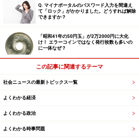
Q. マイナポータルのパスワード入力を間違え
とを感じるようになりました。
て「ロック」がかかりました。どうすれば解除
できますか？
「スマートホーム化」によりトラブルを回
避
「昭和41年の50円玉」が2万2000円に大化
け！ エラーコインではなく発行枚数も多いの
須美さんは、AmazonのAlexa（アレクサ）などで自宅を
に一体なぜ？
「スマートホーム化」することで日常生活に起きがちな
トラブルを回避する工夫をしています。
この記事に関連するテーマ
スマートホームとは、IOT（モノのインターネット＝
社会ニュースの最新トピックス一覧
Internet of Things）やAI（人工知能）などの技術を使っ
よくわかる経済
て、家のなかの家電や設備をネットワークで連携し、便
利で快適な暮らしを実現する住まいのことです。
よくわかる政治
スケジュールを忘れてしまうことがあるため、Googleカ
よくわかる時事問題
レンダーとAlexaを連動させ、毎日「アレクサ、明日の予