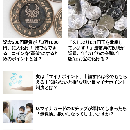
息子が1歳のときに夫を事故で亡くしてから、シングル
マザーとして一人息子を育ててきた須美さんは、「自分
記念500円硬貨が「3万1000
「久しぶりに1円玉を量産し
の死後を託す人がいない」という点では当てはまりませ
円」に大化け！ 誰でもでき
ています！」造幣局の投稿が
んが、「おひとりさまが取り組む終活」はまさに自分の
る、コインを“高値”にするた
話題。“ピカピカの令和8年
めのポイントとは？
版”はお宝に化ける？
ことだと思いました。
周囲との違和感
実は「マイナポイント」申請すれば今でももら
える！“知らないと損”な狙い目マイナポイント
制度とは？
社会に出て働くようになってから、須美さんは周囲との
違和感を抱き続けてきました。
Q.マイナカードのICチップが壊れてしまったら
出社時間にたびたび遅刻してしまったり、部屋の片づけ
「無保険」扱いになってしまいますか？
が苦手でいつもものがちらかっていたりと、社会で生き
ていくうえでの基本的なことが自分には難しいというこ