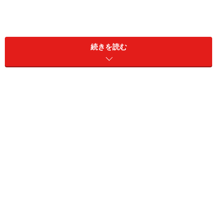
続きを読む
今回は本書から一部抜粋し、人一倍繊細で日常生活に困
難さを感じている駒田須美さん（61歳）が、「スマート
ホーム化」により快適な一人暮らしを実現した実体験を
お伝えします。
＜目次＞
シングルマザーで息子はすでに独立
周囲との違和感
「スマートホーム化」によりトラブルを回避
苦手な掃除はロボットで克服
スマホを駆使して困りごとに対応