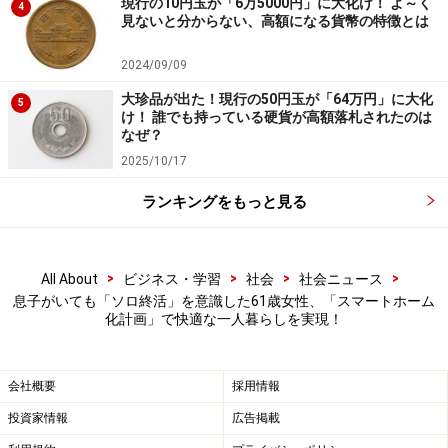
現行の10円玉が「6万5000円」に大化け！ よ～く
て、閉めた映像が映っていなかったら外出先からスマー
4
見ないと分からない、高額になる貨幣の特徴とは
トロックで施錠することもあります。
2024/09/09
苦手な掃除はロボットで克服
大珍品が出た！現行の50円玉が「64万円」に大化
5
け！ 誰でも持っている硬貨が高額落札されたのは
須美さんが最も苦手とする掃除は、ロボット掃除機を活
なぜ？
用。床を動き回るゴミの吸引掃除専用のタイプに加え、
2025/10/17
床拭きロボットも使っています。床の汚れ具合に応じ
ランキングをもっと見る
て、から拭きや水拭きだけでなく、専用洗剤を使うこと
もあります。
>
>
>
>
All About
ビジネス・学習
社会
社会ニュース
それでも床の汚れが気になったときは、コードレスタイ
息子がいても「ソロ終活」を意識した61歳女性、「スマートホーム
化計画」で快適な一人暮らしを実現！
プの「充電式クリーナー」（電気掃除機）を使って吸い
取ったり、モップクロスに少量の水を足して拭き取るマ
イクロファイバーモップで拭いています。掃除の際に腰
会社概要
採用情報
が痛くなることがありますが、マイクロファイバーモッ
投資家情報
広告掲載
プはハンドルを伸ばして使えるため、中腰にならず、床