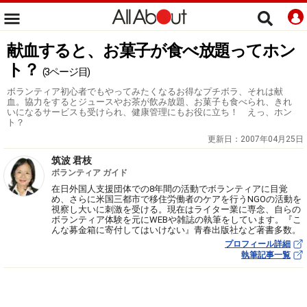
献血すると、お菓子が食べ放題ってホン
ト？
(3ページ目)
ボランティア初心者でもやってみたくなるお得なプチボラ、それは献
血。協力をするとジュースやお茶が飲み放題、お菓子も食べられ、きれ
いになるサービスも受けられ、健康管理にもお役に立ち！ えっ、ホン
ト？
更新日：
2007年04月25日
筑波 君枝
ボランティア ガイド
在日外国人支援団体での8年間の活動でボランティアに目覚
め、さらに米国三都市で移住労働者のケアを行うNGOの活動を
視察し大いに刺激を受ける。現在はライター業に専念、自らの
ボランティア体験を元にWEBや雑誌の執筆をしています。『こ
んな募金箱に寄付してはいけない』青春出版社など著書多数。
プロフィール詳細
執筆記事一覧