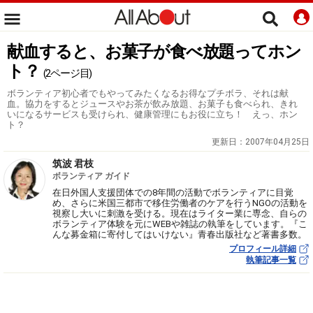
献血すると、お菓子が食べ放題ってホン
ト？
(2ページ目)
ボランティア初心者でもやってみたくなるお得なプチボラ、それは献
血。協力をするとジュースやお茶が飲み放題、お菓子も食べられ、きれ
いになるサービスも受けられ、健康管理にもお役に立ち！ えっ、ホン
ト？
更新日：
2007年04月25日
筑波 君枝
ボランティア ガイド
在日外国人支援団体での8年間の活動でボランティアに目覚
め、さらに米国三都市で移住労働者のケアを行うNGOの活動を
視察し大いに刺激を受ける。現在はライター業に専念、自らの
ボランティア体験を元にWEBや雑誌の執筆をしています。『こ
んな募金箱に寄付してはいけない』青春出版社など著書多数。
プロフィール詳細
執筆記事一覧