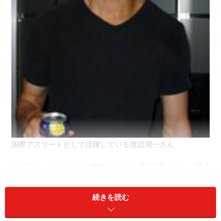
国際アスリートとして活躍している渡辺潤一さん
この日、パーティーに参加していた渡辺潤一さん。陸上
の短距離の選手で海外遠征に出たときや国際大会に出場
するたびに英語の必要性を感じているといいます。でも
続きを読む
勉強は大っ嫌い！ ではどうやって英語を身につけている