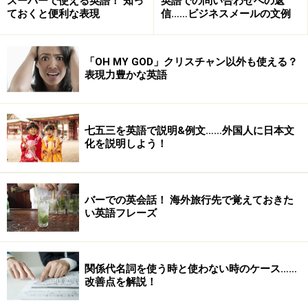
スーパーで使える英語！ 知っ
英語での問い合わせへの返
ションが活用できればそれも使って勉強。何度も何度も
ておくと便利な表現
信……ビジネスメールの文例
繰り返し見るのがポイント！ この方法だと、英語が身に
つくだけでなく、英語を口にするときのしぐさやタイミ
「OH MY GOD」クリスチャン以外も使える？
ングなども覚えられるので一石二鳥です。
シャドーイン
表現力豊かな英語
グ
も流暢さを増すためにはいい練習方法ですよ。DVDの
画面を観ながら一緒に口を動かしてみるといいかもしれ
ませんね。」 と語ってくださいました。
七五三を英語で説明&例文……外国人に日本文
化を説明しよう！
集中して学習を
バーでの英会話！ 海外旅行先で覚えておきた
い英語フレーズ
「英語を勉強するときは、やっぱり集中してやるのが大
事かなと思います。いくら時間をかけてもダラダラやっ
ていたら、なかなか身につきません。毎日少しの時間で
関係代名詞を使う時と使わない時のケース……
改善点を解説！
もとにかく集中して勉強する。これを続けていたら、そ
んなに長い期間を要さなくてもある程度話せるようにな