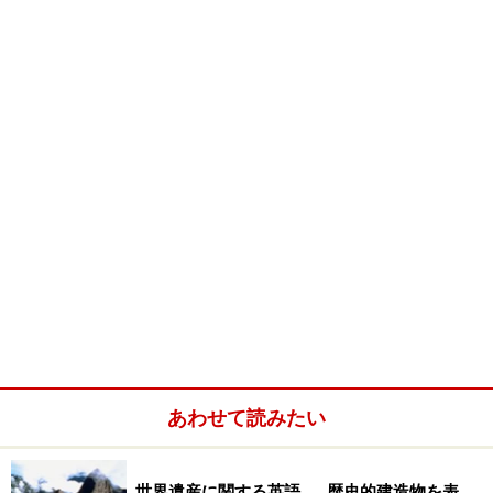
のでしょう？ もう、とにかくしゃべって覚えるといいま
す。さすがアスリート、身体で覚えるのですね。
「たとえば、自分が言いたいことや伝えたいことがあっ
たとします。そうしたら、自分の知っている単語と言い
回しを総動員して、あらゆる角度から英語を口にしま
す。相手がわかってくれるまで、何度でも真剣に話をし
ます。最後に相手が理解してくれたら、じゃぁ、英語で
正しくは何て言うの？ と聞いてその場で覚えてしまいま
す。これの繰り返しです。」
なるほど、これいい方法ですね。英語の勉強はどこかス
ポーツと似ているところがあります。何度も何度も繰り
返し、身体にしみこませるということは大事ですね。英
あわせて読みたい
語も瞬発力が必要です。相手が話していることにパッっ
と反応できないと会話は成り立ちませんものね。
世界遺産に関する英語……歴史的建造物を表