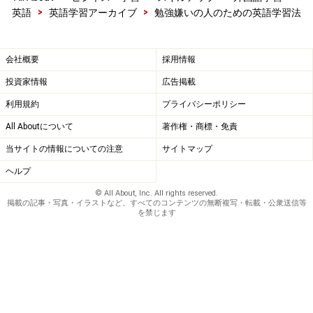
>
>
英語
英語学習アーカイブ
勉強嫌いの人のための英語学習法
最初は不安げにしていた参加者も時間がたつにつれ、あ
ちらこちらで話し込む姿がみえ、和やかにパーティーは
会社概要
採用情報
進んでいきました。
投資家情報
広告掲載
利用規約
プライバシーポリシー
それでは
英会話喫茶や国際パーティー参加する際のポイ
All Aboutについて
著作権・商標・免責
ント
を考えてみましょう。
当サイトの情報についての注意
サイトマップ
ヘルプ
※記事内容は執筆時点のものです。最新の内容をご確認くださ
い。
© All About, Inc. All rights reserved.
掲載の記事・写真・イラストなど、すべてのコンテンツの無断複写・転載・公衆送信等
を禁じます
次のページへ
1
/
2