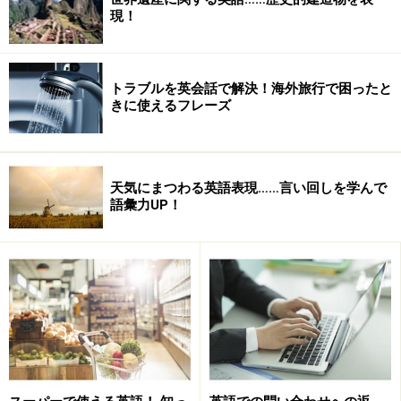
現！
お気に入りのDVDを何度も見る
トラブルを英会話で解決！海外旅行で困ったと
きに使えるフレーズ
（左から）オーストラリアから来たGwyn Campbell さん、
会社で翻訳を担当している渡辺香織さん、貿易会社にお勤
天気にまつわる英語表現……言い回しを学んで
めの三浦麻里子さん
語彙力UP！
同じくパーティーに参加していたグウィン (Gwyn) さん、
オーストラリアから来て、日本の企業で働いています。
彼のおすすめ学習法は、お気に入りのDVDを繰り返し見
る、という方法。「最初は字幕つきでかまわないので、
普通に映画を見て内容を頭に入れる。二度目は字幕を消
して英語に集中して見る。ストーリーの流れは頭に入っ
ているので今度は英語に集中できるはず。英語のキャプ