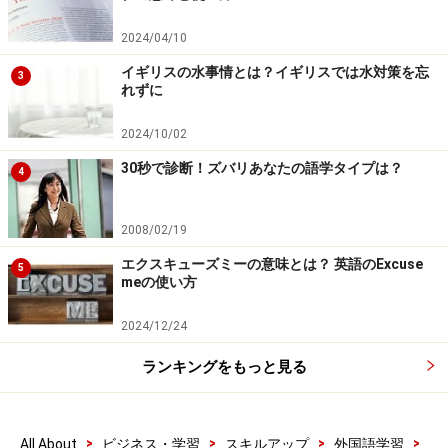
本にいながらにしても、あまりお金をかけずに何とか話
せるようになる方法はないものかな、と今日のパーティ
2024/04/10
ーに参加してみました。お友達ができるといいなと思い
イギリスの水事情とは？イギリスでは水対策を忘
3
れずに
ます。英語を話すのはあんまり自信なくてドキドキなん
ですけれど……。」 と話していた石川めぐみさん。
2024/10/02
30秒で診断！ズバリあなたの語学タイプは？
4
「テキストの英語と実際の会話って違うじゃないです
か。やはり実際に会話するって大事なことですよね。リ
2008/02/19
スニング力を鍛えるのにいいかなとこのパーティーに参
加しました。」 とは川上聡子さん。
エクスキューズミーの意味とは？ 英語のExcuse
5
meの使い方
「会社の近くで通えるところ、でもお金をかけずに英語
2024/12/24
が学べるところがないかなと思ってきました。今日は本
ランキングをもっと見る
当はお友達と来るはずだったのですが、都合が悪くなっ
てしまってひとりできました。」 とお話くださった高橋
真由子さん。
>
>
>
>
All About
ビジネス・学習
スキルアップ
外国語学習