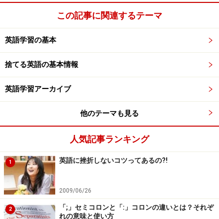
りますよ。」 と話してくださったのは、企業で翻訳の仕
この記事に関連するテーマ
事をしている渡辺香織さん。会話力を落としたくないの
で、インターネットでこのパーティーを知り参加しまし
英語学習の基本
た、と話してくださいました。
捨てる英語の基本情報
英語学習アーカイブ
英語を話すアウトプットの場所を探す
他のテーマも見る
人気記事ランキング
会社員の川上聡子さん(左側）と学生の石川めぐみさん（右
側）
英語に挫折しないコツってあるの?!
1
「以前、オーストラリアに一週間行ったことがあるので
2009/06/26
すが、英語がうまくしゃべれなくかったのがとても悔し
「;」セミコロンと「:」コロンの違いとは？それぞ
かったんです。留学はしたいけれどお金がかかるし、日
2
れの意味と使い方