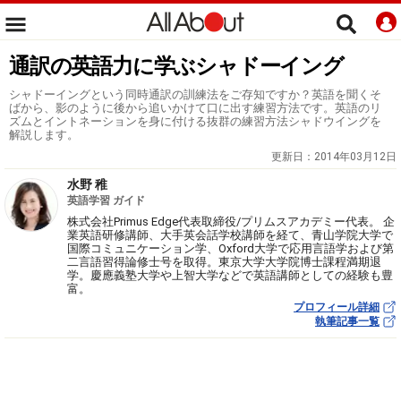
通訳の英語力に学ぶシャドーイング
シャドーイングという同時通訳の訓練法をご存知ですか？英語を聞くそ
ばから、影のように後から追いかけて口に出す練習方法です。英語のリ
ズムとイントネーションを身に付ける抜群の練習方法シャドウイングを
解説します。
更新日：
2014年03月12日
水野 稚
英語学習 ガイド
株式会社Primus Edge代表取締役/プリムスアカデミー代表。 企
業英語研修講師、大手英会話学校講師を経て、青山学院大学で
国際コミュニケーション学、Oxford大学で応用言語学および第
二言語習得論修士号を取得。東京大学大学院博士課程満期退
学。慶應義塾大学や上智大学などで英語講師としての経験も豊
富。
プロフィール詳細
執筆記事一覧