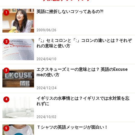
だんだん英文を長くして、同じ練習をしてみてくださ
英語に挫折しないコツってあるの?!
1
い。はじめは英文有りで。慣れたら英文を見ないで耳だ
けでシャドーイングです。言いにくい部分、つっかえて
2009/06/26
しまう部分は、そこだけを繰り返して練習します。とに
かく英語を口から出す。この作業をしましょう。
「;」セミコロンと「:」コロンの違いとは？それぞ
2
れの意味と使い方
2024/04/10
エクスキューズミーの意味とは？ 英語のExcuse
3
モデルの音声さえあれば、どこででも練習
meの使い方
2024/12/24
イギリスの水事情とは？イギリスでは水対策を忘
4
細切れ時間を利用してコツコツ練習
れずに
シャドーイングは、どこででも練習できます。iPodなど
2024/10/02
を活用すれば、電車の中でも口パクで練習出来ます。周
Ｔシャツの英語メッセージが面白い！
5
りの目が少々気になるのが玉にきずですが、英語を集中