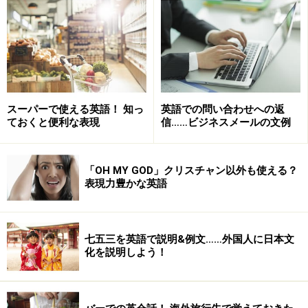
リズムやイントネーションがきれいになる
英語のスピードに慣れることができる
意味の区切りでのポーズの置き方がわかる
スーパーで使える英語！ 知っ
英語での問い合わせへの返
ておくと便利な表現
信……ビジネスメールの文例
「OH MY GOD」クリスチャン以外も使える？
シャドーイングの実践
表現力豊かな英語
私自身、同時通訳のクラスを大学院で受講したことがあ
るのですが、最初はとてもむずかしく感じました。「聞
七五三を英語で説明&例文……外国人に日本文
きながら同じように口に出す」という経験はなかなかな
化を説明しよう！
いですよね？ですから、最初はごく簡単な短文からはじ
めることをお勧めします。