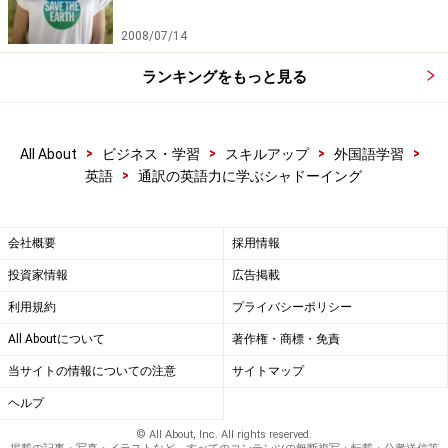
的に学んで来た人なら、誰もが経験して来たことです。
2008/07/14
私が主宰するMizuno Method English Language Schoolの
ランキングをもっと見る
生徒さんは、出張時の新幹線の中で発音練習をしていた
ら、うっかり息がもれたり声がもれたりして、恥ずかし
>
>
>
>
All About
ビジネス・学習
スキルアップ
外国語学習
い思いをしたことがあると仰っていました。私自身も、
>
英語
通訳の英語力に学ぶシャドーイング
もちろんそんな経験が何度もあります。この際、恥をし
のんでシャドーイングに思いっきりはまってみましょ
う！
会社概要
採用情報
投資家情報
広告掲載
利用規約
プライバシーポリシー
All Aboutについて
著作権・商標・免責
当サイトの情報についての注意
サイトマップ
ヘルプ
© All About, Inc. All rights reserved.