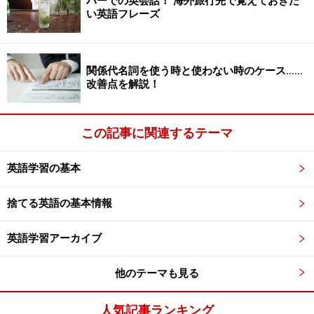
バーでの英会話！ 海外旅行先で覚えておきた
い英語フレーズ
まずは、英文を見ながらモデルとなる英文を１、２単語
分聞きます。それを追いかけるように口に出しながら、
耳は次の英単語を聞きます。
関係代名詞を使う時と使わない時のケース……
改善点を解説！
例えば、図にあらわすと次のようになります。
この記事に関連するテーマ
I am happy to study English. （モデル音声）
I am happy to study English. （自分の声）
英語学習の基本
“I am”と聞いたら、そこから追いかけて“I am”と口にしま
捨てる英語の基本情報
す。それと同時に残りの英文を聞きながら追いかけて発
音します。少し慣れて来たら、英文を見ずに、耳だけで
英語学習アーカイブ
追いかけて言ってみましょう。耳だけでシャドーイング
をすると、意外と目で英文を追っていたことに気が付く
他のテーマも見る
と思います。
人気記事ランキング