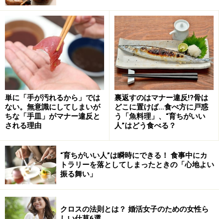
単に「手が汚れるから」では
裏返すのはマナー違反!?骨は
2：口角2ミリの法則
ない。無意識にしてしまいが
どこに置けば…食べ方に戸惑
まずは、あなたの口角をチェックしてみてください。真
ちな「手皿」がマナー違反と
う「魚料理」、“育ちがいい
される理由
人”はどう食べる？
顔のとき口角が下がりへの字になっていませんか？ これ
では近寄りがたい雰囲気をつくってしまいます。常に口
“育ちがいい人”は瞬時にできる！ 食事中にカ
角を少し上げておく「口角2ミリの法則」を意識すると
トラリーを落としてしまったときの「心地よい
周りの方が声を掛けやすくなりますよ。
振る舞い」
3：NGな目線
クロスの法則とは？ 婚活女子のための女性ら
シャイな方はもちろんですが、癖でアイコンタクトが取
しい仕草6選