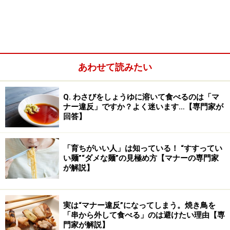
春からの新環境。ワクワク感だけではなく不安を感じる
方も多いのではないでしょうか？ コミュ力を高め、良好
な人間関係を築けるよう以下の3つのポイントを確認し
ておきましょう。
あわせて読みたい
1：第一印象で決まる！
学校でも新しい職場でも、そしてママ友間でも“最初”が
Q. わさびをしょうゆに溶いて食べるのは「マ
肝心です。グループができてしまってからではなかなか
ナー違反」ですか？よく迷います…【専門家が
回答】
入りづらいもの。ぜひ、好感を持たれる第一印象を身に
つけ、早い段階で親しい友人や仲間をつくることを意識
「育ちがいい人」は知っている！ “すすってい
してください。
い麺”“ダメな麺”の見極め方【マナーの専門家
が解説】
実は“マナー違反”になってしまう。焼き鳥を
「串から外して食べる」のは避けたい理由【専
門家が解説】