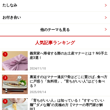
たしなみ
お付き合い
他のテーマも見る
人気記事ランキング
義実家へ帰省する際のお土産マナーとは？ NG手土
1
産3選！
2024/11/10
裏返すのはマナー違反!?骨はどこに置けば…食べ方
2
に戸惑う「魚料理」、“育ちがいい人”はどう食べ
る？
2025/09/14
「育ちがいい人」は知っている！ “すすっていい
3
麺”“ダメな麺”の見極め方【マナーの専門家が解
説】