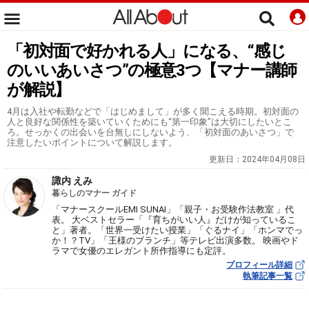
「初対面で好かれる人」になる、“感じ
のいいあいさつ”の極意3つ【マナー講師
が解説】
4月は入社や転勤などで「はじめまして」が多く聞こえる時期。初対面の
人と良好な関係性を築いていくためにも“第一印象”は大切にしたいとこ
ろ。せっかくの出会いを台無しにしないよう、「初対面のあいさつ」で
注意したいポイントについて解説します。
更新日：
2024年04月08日
諏内 えみ
暮らしのマナー ガイド
「マナースクールEMI SUNAI」「親子・お受験作法教室 」代
表。 大ベストセラー「『育ちがいい人』だけが知っているこ
と」著者。「世界一受けたい授業」「ぐるナイ」「ホンマでっ
か！？TV」「王様のブランチ」等テレビ出演多数。 映画やド
ラマで女優のエレガント所作指導にも定評。
プロフィール詳細
執筆記事一覧