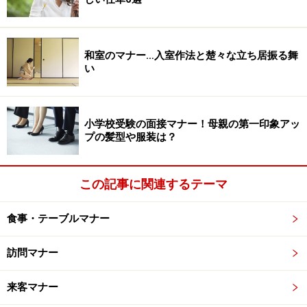
れない方も少なくありません。恥ずかしくてもあいさつ
をするときには相手の瞳をしっかり見ましょう。
和室のマナー…入室作法と楚々な立ち居振る舞
一方で、アイコンタクトが強すぎて相手に圧迫感を与え
い
てしまう方も。あいさつが済み会話に入ったら、時々相
手の眉毛～口元辺りの範囲を見る「ソフトアイコンタク
小学校受験の面接マナー！母親の第一印象アッ
ト」を意識してみてください。適切なアイコンタクトで
プの髪型や服装は？
好感度アップを目指しましょう。
※記事内容は執筆時点のものです。最新の内容をご確認くださ
この記事に関連するテーマ
い。
食事・テーブルマナー
訪問マナー
来客マナー