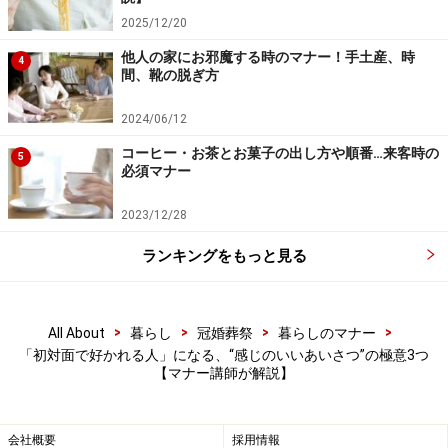
2025/12/20
他人の家にお邪魔する時のマナー！手土産、時
4
間、靴の脱ぎ方
2024/06/12
コーヒー・お茶とお菓子の出し方や順番…来客時の
5
必須マナー
2023/12/28
ランキングをもっと見る
>
>
>
>
All About
暮らし
冠婚葬祭
暮らしのマナー
「初対面で好かれる人」になる、“感じのいいあいさつ”の極意3つ
【マナー講師が解説】
会社概要
採用情報