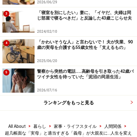
2026/06/29
「寝室を別にしたい」妻に、「イヤだ、夫婦は同
3
じ部屋で寝るべきだ」と反論した43歳こじらせ夫
2024/02/10
「かわいそうな人」と言わないで！ 夫が失業、90
4
歳の実母を介護する55歳女性を「支えるもの」
2025/06/20
警察から突然の電話……高齢母を引き取った42歳バ
5
ツイチ女性を待っていた「泥沼の同居生活」
2026/07/16
ランキングをもっと見る
>
>
>
>
All About
暮らし
家事・ライフスタイル
人間関係
超几帳面な「実母」と適当すぎる「義母」が大親友に…人生を変え