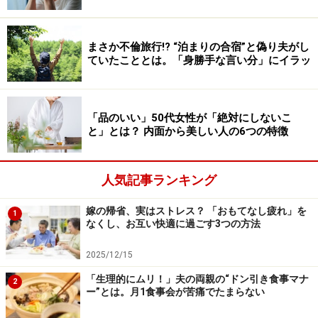
顔合わせの食事会では、適当な話をするリカコさんの父
と夫の母が楽しそうに笑っている一方で、実母は少し不
まさか不倫旅行!? “泊まりの合宿”と偽り夫がし
機嫌そうな顔を見せた。夫の父はいつでもニコニコして
ていたこととは。「身勝手な言い分」にイラッ
いる人で、よくいえば協調しているようだが、実は我関
せずというタイプだとリカコさんは分析する。
「品のいい」50代女性が「絶対にしないこ
と」とは？ 内面から美しい人の6つの特徴
＞ある日を境に意気投合、しまいには……
人気記事ランキング
※記事内容は執筆時点のものです。最新の内容をご確認くださ
い。
嫁の帰省、実はストレス？ 「おもてなし疲れ」を
1
なくし、お互い快適に過ごす3つの方法
次のページへ
1
/
2
2025/12/15
「生理的にムリ！」夫の両親の“ドン引き食事マナ
2
ー”とは。月1食事会が苦痛でたまらない