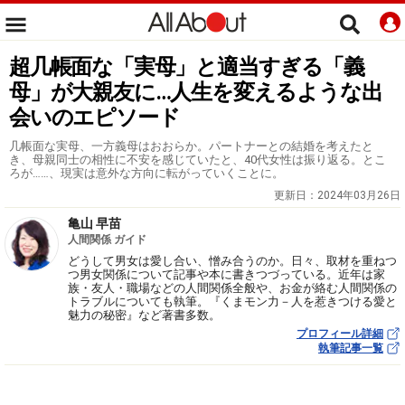
超几帳面な「実母」と適当すぎる「義
母」が大親友に…人生を変えるような出
会いのエピソード
几帳面な実母、一方義母はおおらか。パートナーとの結婚を考えたと
き、母親同士の相性に不安を感じていたと、40代女性は振り返る。とこ
ろが……、現実は意外な方向に転がっていくことに。
更新日：
2024年03月26日
亀山 早苗
人間関係 ガイド
どうして男女は愛し合い、憎み合うのか。日々、取材を重ねつ
つ男女関係について記事や本に書きつづっている。近年は家
族・友人・職場などの人間関係全般や、お金が絡む人間関係の
トラブルについても執筆。『くまモン力－人を惹きつける愛と
魅力の秘密』など著書多数。
プロフィール詳細
執筆記事一覧