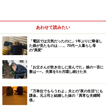
あわせて読みたい
気楽に楽しく暮らすのが一番。困ったときは実母か義母
「電話では元気だったのに」1年ぶりに帰省し
に助けてもらう。キリキリしながら生活したくないか
た娘が見たものは……。70代一人暮らし母
ら、家事は手抜き。そのときの優先順位に従って行動す
の“異変”
るから、ときには仕事が最優先になることもあるが、そ
んなときは子どもたちに真摯に謝る。それでなんとかな
「お父さんが炊き出しに並んでた」娘の一言に
ってきたとリカコさんはニッコリ。
妻は――。失業を5カ月隠し続けた夫
「実はうちの母は、超がつくほどの几帳面な人間なんで
す。ただ、父は真逆で適当な人。私は父に似ているか
「万単位でもらうわよ」夫との“夜の生活”にも
課金。元上司と結婚した妹の「異常な夫婦関
ら、母からはしょっちゅう文句を言われていました。と
係」
ころが夫の母が、これまたけっこう適当な人で（笑）。