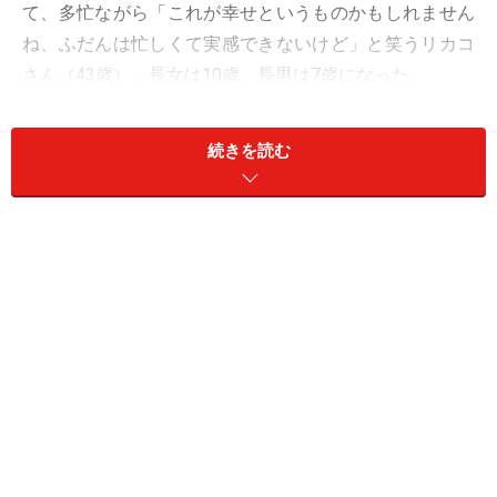
て、多忙ながら「これが幸せというものかもしれません
ね、ふだんは忙しくて実感できないけど」と笑うリカコ
さん（43歳）。長女は10歳、長男は7歳になった。
「夫とは友だち夫婦ですね。いつもお互いにツッコミ合
続きを読む
っていて、周りからは夫婦漫才としか思えないと言われ
ています。ふたりとも『いちばん大事なことは家族が元
気でいること』と思っているので、それ以外はまあ、適
当にというタイプです」