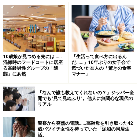
夫に言わせると、『おふくろを見ていると、あまりにい
い加減だからイライラする』って。私はお義母さんのス
タンス、好きだなあと言っていたんです」
真逆の性格、反目しあうのではと不安に
結婚するときも、ふたりはそれぞれ実家に結婚すると伝
10歳娘が見つめる先には……
「生活って食べ方に出るん
えて婚姻届を出してしまった。それからしばらくして、
混雑時のフードコートに居座
だ……」10年ぶりの女子会で
時間ができたときに双方の親をレストランに招いて会わ
る高齢男性グループの「醜
気づいた友人の「驚きの食事
態」にあ然
マナー」
せた。お互いの実家にふたりで行くのが面倒だったか
ら、一気に会わせれば済むとリカコさんが提案、夫の母
「なんで誰も教えてくれないの？」ジッパー全
が大賛成してレストランを予約してくれたのだという。
開でも“見て見ぬふり”。他人に無関心な現代の
リアル
「いいですよ、気楽な人で。だけどもしかしたら、実母
と義母が反目しあうかもしれないとちょっと不安だった
警察から突然の電話……高齢母を引き取った42
んです」
歳バツイチ女性を待っていた「泥沼の同居生
活」