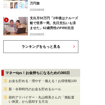
万円旅
2026/08/06
支出月50万円「2年後はクルーズ
5
船で世界一周。先日支払いも済
ませた」62歳男性のFIRE生活
2026/08/05
ランキングをもっと見る
マネーtips！お金持ちになるための365日
お金を貯める・増やす・備える！お得情報100
新・令和時代のお金を貯めるルール
節約アドバイザー・丸山晴美さんの「無駄遣
い体質」から脱却する方法