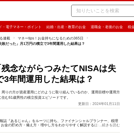
ド・電子マネー・ポイント
結婚・出産・教育のお金
退職金・老後のお金
税
る連載
マネーtips！お金持ちになるための365日
Aは失敗だった」月1万円の積立で3年間運用した結果は？
「残念ながらつみたてNISAは失
で3年間運用した結果は？
」から、周りの方が資産運用にどのように取り組んでいるのか、運用目標や運用方
住む61歳男性の積立投資エピソードです。
更新日：2024年01月11日
資情報誌『あるじゃん』をルーツに持ち、ファイナンシャルプランナー、税理
、お金の貯め方・備え方・増やし方をわかりやすく解説するほか、マネー最
...続きを読む
情報を発信しています。