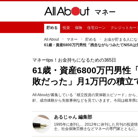
マネー
貯める
投資
保険
住宅ローン
クレジットカー
All About
マネー
貯める
お金が貯まる人にな
61歳・資産6800万円男性「残念ながらつみたてNIS
マネーtips！お金持ちになるための365日
61歳・資産6800万円男性
敗だった」月1万円の積立
All Aboutが募集している「積立投資の実体験エピソード
針、成功体験から失敗事例などを見ていきます。今回は岐阜県に
あるじゃん 編集部
1995年に創刊し、2012年に休刊した月刊の投
士、社会保険労務士などマネーの専門家とともに
新トピックス、おトク・節約コラムなど、役立つ