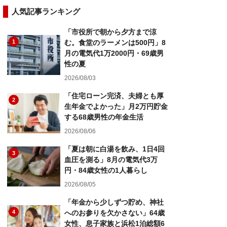
人気記事ランキング
「市役所で朝から夕方まで涼
1
む。食堂のラーメンは500円」8
月の電気代1万2000円・69歳男
性の夏
2026/08/03
「住宅ローン完済、夫婦とも厚
2
生年金でよかった」月2万円貯金
する68歳男性の年金生活
2026/08/06
「夏は朝に白湯を飲み、1日4回
3
血圧を測る」8月の電気代3万
円・84歳女性の1人暮らし
2026/08/05
「年金から少しずつ貯め、神社
4
へのお参りを欠かさない」64歳
女性、息子家族と浜松1泊総額6