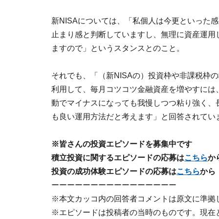
新NISAについては、「私個人は今更といった
止まり感と判断していますし、無理に資産運用
ますので」というスタンスとのこと。
それでも、「（新NISAの）投資枠や非課税枠
利用して、毎月コツコツ金融資産を増やすには、
動でマイナスになっても我慢しつつ粘り強く、
も良い運用方法だと考えます」と回答されてい
※皆さんの投資エピソードを募集中です
積立投資に関するエピソードの応募は
こちら
か
投資の成功体験エピソードの応募は
こちら
から
ーーーーーーーーーーーーーーーー
※本文カッコ内の回答者コメントは原文に準拠
※エピソードは投稿者の当時のものです。現在