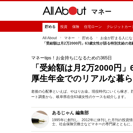
マネー
貯める
投資
保険
住宅ローン
クレジットカー
All About
マネー
貯める
お金が貯まる人にな
「受給額は月2万2000円」63歳女性が語る特別支給の
マネーtips！お金持ちになるための365日
「受給額は月2万2000円
厚生年金でのリアルな暮ら
老後の心配事といえば、やはりお金。現役時代にいくら稼ぎ、貯蓄
ート調査から、岐阜県在住63歳女性のケースを紹介します。
あるじゃん 編集部
1995年に創刊し、2012年に休刊した月刊の投
士、社会保険労務士などマネーの専門家とともに
新トピックス、おトク・節約コラムなど、役立つ