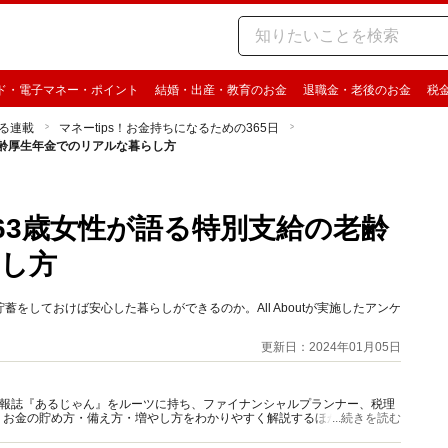
ド・電子マネー・ポイント
結婚・出産・教育のお金
退職金・老後のお金
税
る連載
マネーtips！お金持ちになるための365日
老齢厚生年金でのリアルな暮らし方
」63歳女性が語る特別支給の老齢
し方
をしておけば安心した暮らしができるのか。All Aboutが実施したアンケ
更新日：2024年01月05日
資情報誌『あるじゃん』をルーツに持ち、ファイナンシャルプランナー、税理
、お金の貯め方・備え方・増やし方をわかりやすく解説するほか、マネー最
...続きを読む
情報を発信しています。