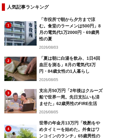
人気記事ランキング
「市役所で朝から夕方まで涼
1
む。食堂のラーメンは500円」8
月の電気代1万2000円・69歳男
性の夏
2026/08/03
「夏は朝に白湯を飲み、1日4回
2
血圧を測る」8月の電気代3万
円・84歳女性の1人暮らし
2026/08/05
支出月50万円「2年後はクルーズ
3
船で世界一周。先日支払いも済
ませた」62歳男性のFIRE生活
2026/08/05
世帯の年金月13万円「晩酌をや
4
めタイミーを始めた。外食はワ
ンコインのランチ」65歳男性の