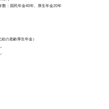
数：国民年金40年、厚生年金20年
別支給の老齢厚生年金）
し
し