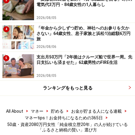
3
価値がある。ロボットアドバイザーは初期からポートフ
電気代3万円・84歳女性の1人暮らし
ォリオが完成するのでおすすめです」とのこと。
2026/08/05
なお新NISAが始まってからは、「月10万円を新NISA、
「年金から少しずつ貯め、神社へのお参りを欠か
4
さない」64歳女性、息子家族と浜松1泊総額6万円
月2万円をiDeCo、月8万円を金と銀。NISAはロボットア
旅
ドバイザーが頑張る」と計画しているようです。
2026/08/06
支出月50万円「2年後はクルーズ船で世界一周。先
5
※皆さんの投資エピソードを募集中です
日支払いも済ませた」62歳男性のFIRE生活
積立投資に関するエピソードの応募は
こちら
から
2026/08/05
投資の成功体験エピソードの応募は
こちら
から
ランキングをもっと見る
ーーーーーーーーーーーーーーーー
※本文カッコ内の回答者コメントは原文に準拠していま
す
>
>
>
>
All About
マネー
貯める
お金が貯まる人になる連載
>
マネーtips！お金持ちになるための365日
※エピソードは投稿者の当時のものです。現在とはサー
50歳・資産2080万円女性「純金積立歴20年」の人が続けている
ビスや金額などの情報が異なることがございます
「ふるさと納税の賢い」選び方