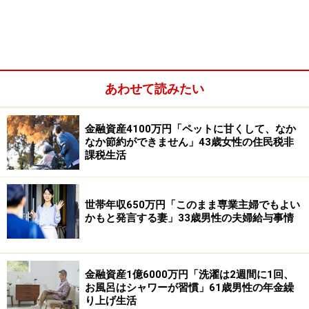
あわせて読みたい
金融資産4100万円「ペットに甘くして、なか
なか節約ができません」43歳女性の住民税非
課税生活
■家族構成
子1人と2人家族
世帯年収650万円「このまま専業主婦でもよい
かもと発言する妻」33歳男性の夫婦給与事情
■金融資産
世帯年収：1500万円
世帯金融資産：現預金80万円、リスク資産2000万円
金融資産1億6000万円「洗濯は2週間に1回、
お風呂はシャワーが習慣」61歳男性の年金繰
り上げ生活
■積立投資実績（※商品名の詳細が不明なものも原文ママ