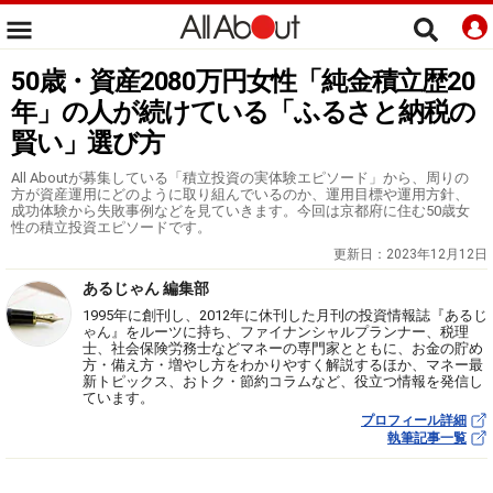
50歳・資産2080万円女性「純金積立歴20
年」の人が続けている「ふるさと納税の
賢い」選び方
All Aboutが募集している「積立投資の実体験エピソード」から、周りの
方が資産運用にどのように取り組んでいるのか、運用目標や運用方針、
成功体験から失敗事例などを見ていきます。今回は京都府に住む50歳女
性の積立投資エピソードです。
更新日：
2023年12月12日
あるじゃん 編集部
1995年に創刊し、2012年に休刊した月刊の投資情報誌『あるじ
ゃん』をルーツに持ち、ファイナンシャルプランナー、税理
士、社会保険労務士などマネーの専門家とともに、お金の貯め
方・備え方・増やし方をわかりやすく解説するほか、マネー最
新トピックス、おトク・節約コラムなど、役立つ情報を発信し
ています。
プロフィール詳細
執筆記事一覧