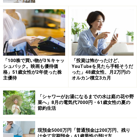
記載）
・純金積み立て：2005年～継続中
・純銀積み立て：半年～継続中
・純プラチナ：2005年からスポット買い継続
・ロボットアドバイザー：半年～継続中
・つみたてNISA各種：1年前（中断、売却）
・iDeCo：3年前～継続中
「100株で買い物が3％キャッ
「投資は怖かったけど、
シュバック。映画も優待価
YouTubeを見たら手軽そうだ
格」51歳女性が2年使った株
った」48歳女性、月2万円の
30歳の頃から約20年間、純金積立を続けてきたという今
主優待
オルカン積立3カ月
回の投稿者。
「シャワーがお湯になるまでの水は庭の花や野
積立額は「純金積み立て月3万～10万円、ロボットアド
菜へ」8月の電気代7000円・61歳女性の夏の
節約生活
バイザー月1万～10万円、iDeCo月2万円。NISAはやって
いない」と言います。
現預金5000万円「普通預金は200万円、残り
運用益については、抜粋すると
は全て定期預金」61歳男性の預け方