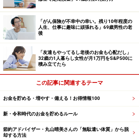
・純金積立：元本600万円→1400万円
・純銀積立：元本47万円→50万円
「がん保険が不幸中の幸い。残り10年程度の
・純プラチナ：ゼロ（継続）
人生、仕事に趣味に頑張れる」69歳男性の老
・ロボットアドバイザー：240万円→250万円
後
・日本株：200万円→140万円（※個別株）
とのことで金は2倍以上になっている様子。
「友達もやってるし老後のお金も心配だし」
32歳の1人暮らし女性が月1万円をS&P500に
積み立てたら
「インフレヘッジ以上のことを考えていなかったので、
金高騰には驚いている」とコメントされています。
この記事に関連するテーマ
50歳・資産2080万円女性の思う積立投資の
お金を貯める・増やす・備える！お得情報100
メリットや2024年からの新NISAの予定は？
新・令和時代のお金を貯めるルール
純金積立歴が長い投稿者。ふるさと納税でも一工夫して
いるとのことで、「ふるさと納税では金アクセサリーを
節約アドバイザー・丸山晴美さんの「無駄遣い体質」から脱
選んでいる。最近、納税額が値上がりしたのでしめしめ
却する方法