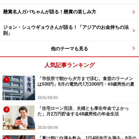
と思っている」とコメント。
懸賞名人ガバちゃんが語る！懸賞の楽しみ方
一方で家の購入時や住宅ローン返済、子どもの進学時に
ジョン・シュウギョウさんが語る！「アジアのお金持ちの法
換金しているそうで「金積み立てでは、価格が上がって
則」
はローン返済に充てていたので、もうすぐローンが終わ
るが後悔先に立たず」と換金をもう少し待てばよかった
他のテーマも見る
とも。
人気記事ランキング
また「iDeCo、NISA、金積み立てといろいろ始めたら訳
「市役所で朝から夕方まで涼む。食堂のラーメン
が分からなくなったため売却して整理した。キャンペー
1
は500円」8月の電気代1万2000円・69歳男性の夏
ンに乗っかっていろいろな証券口座を作ってしまい多す
ぎて閉鎖した」点も失敗談として回答。
2026/08/03
「住宅ローン完済、夫婦とも厚生年金でよかっ
2
た」月2万円貯金する68歳男性の年金生活
これから積立投資を行う人へのアドバイスとしては、
「まずは+5％（インフレヘッジ）を目指す。国の支援が
2026/08/06
あるものには乗っかること。今からでも金は積み立てる
「夏は朝に白湯を飲み、1日4回血圧を測る」8月の