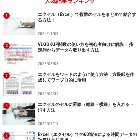
人気記事ランキング
日付けや時刻の設定がされているセルにマイナス値が入
力された場合（日付けの表示や計算は通常1以上の正の
エクセル（Excel）で複数のセルをまとめて結合す
1
値でなくてはいけません）。
る方法！
2024/11/05
［回避法］
VLOOKUP関数の使い方を初心者向けに解説！ 指
正の値を入れなおしましょう。
2
定列からデータを取り出す方法
2023/08/03
印刷時にでる「＃###」が出る場合も
エクセルをワードのように使う方法！方眼紙を作
3
成してワープロ的に活用
印刷したExcelのシートでも「####」が出る場合もあり
ますが、原因は同じです。セルの幅を修正するなど上記
2022/05/31
の内容で修正しましょう。
エクセルのセルに罫線（縦線・横線）を入れる・
4
消す方法
【関連記事】
2022/03/13
エクセルで＃NULL!とエラーが！
Excel（エクセル）での60進法による時間データの
5
計算法と注意点