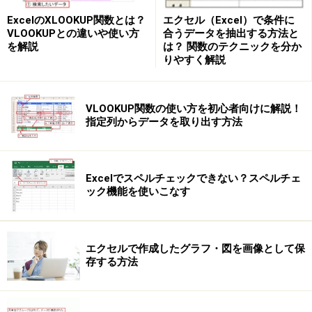
エクセル（Excel）で条件に
ExcelのXLOOKUP関数とは？
合うデータを抽出する方法と
VLOOKUPとの違いや使い方
は？ 関数のテクニックを分か
を解説
りやすく解説
「1.235E+10」（いろいろな数字になりますが、数値
VLOOKUP関数の使い方を初心者向けに解説！
指定列からデータを取り出す方法
E+数値という形です）のように表示されることもありま
す。
Excelでスペルチェックできない？スペルチェ
ック機能を使いこなす
［回避法］
セル幅を広げるか、文字サイズを小さくしましょう。
エクセルで作成したグラフ・図を画像として保
存する方法
また、セルの書式設定でセルの幅に合わせた文字サイズ
に設定することもできます。