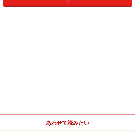
「1.235E+10」と表示されたら…
Q:
数字を入力したら入力してもいない「####」が出て
きたのですが、どのように解決したらいいのでしょう
か？？？
A:
入力に関しては2つのエラー値の表示があります。それ
ぞれの説明をしましょう。
あわせて読みたい