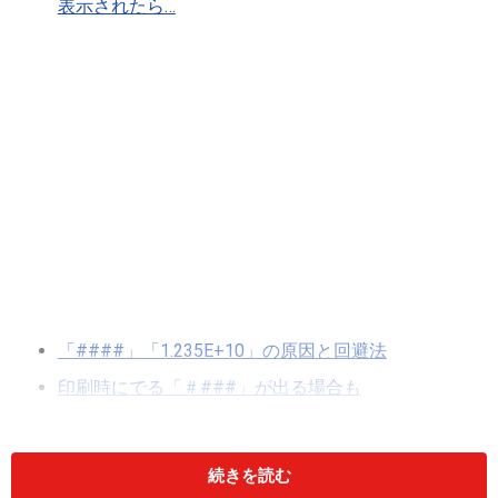
表示されたら…
「####」「1.235E+10」の原因と回避法
印刷時にでる「＃###」が出る場合も
続きを読む
エクセルで「####(シャープ)」や