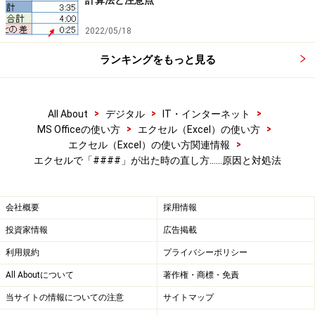
エクセルで＃DIV/0!とエラーが！
エクセルで＃VALUE!とエラーが！
2022/05/18
エクセルで＃NAME?とエラーが！
ランキングをもっと見る
エクセルで#REFとエラーが！
エクセルで#NUM！とエラーが！
>
>
>
All About
デジタル
IT・インターネット
エクセルで#N/Aとエラーが！
>
>
MS Officeの使い方
エクセル（Excel）の使い方
エクセル(Excel)で線を引く方法は？ コネクタなども
>
エクセル（Excel）の使い方関連情報
エクセルで「####」が出た時の直し方……原因と対処法
解説
Wordで差し込み印刷のやり方！ Excelの差し込みデ
ータで文書作成
会社概要
採用情報
LINEでファイル送信をする方法（WordやExcelなど
投資家情報
広告掲載
画像以外）
利用規約
プライバシーポリシー
Excelの作業グループ機能とは？使い方と解除方法
All Aboutについて
著作権・商標・免責
ビジネスで使えるExcel関数
当サイトの情報についての注意
サイトマップ