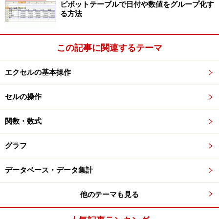
ピボットテーブルで日付や数値をグループ化す
る方法
この記事に関連するテーマ
セルを右クリックし、表示されたメニューで「セルの書式設
定」を選択
エクセルの基本操作
セルの操作
関数・数式
[配置] タブの [文字の制御] で [縮小して全体を表示する] をチ
ェック
グラフ
データベース・データ集計
文字サイズが小さくなりエラー値「####」が修正された
他のテーマも見る
［原因2］