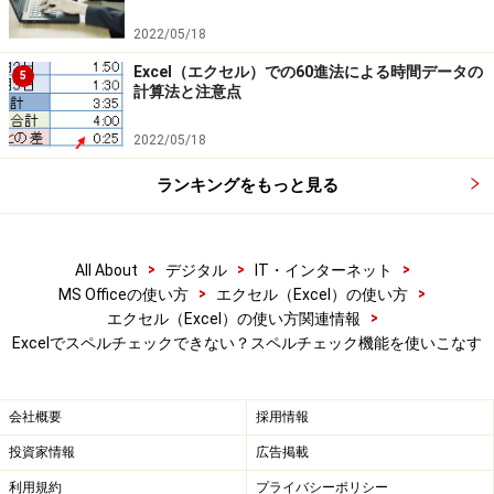
スペルミスではない英単語を登録する
2022/05/18
また、「スペルミスと判断された英単語に間違いがな
Excel（エクセル）での60進法による時間データの
5
い」、つまり「Excelの辞書にないだけでスペルミスでは
計算法と注意点
ない」という場合は、「辞書に追加」ボタンをクリック
2022/05/18
することで、入力されている英単語をExcelの辞書に登録
することができます。これで、登録した英単語について
ランキングをもっと見る
は、スペルミスと判断されなくなります。
>
>
>
All About
デジタル
IT・インターネット
Excelの辞書に英単語を登録
>
>
MS Officeの使い方
エクセル（Excel）の使い方
>
エクセル（Excel）の使い方関連情報
Excelでスペルチェックできない？スペルチェック機能を使いこなす
会社概要
採用情報
投資家情報
広告掲載
利用規約
プライバシーポリシー