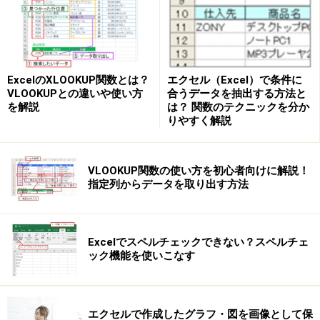
確認メッセージが表示されたら、「はい」をクリックし
ます。
エクセル（Excel）で条件に
ExcelのXLOOKUP関数とは？
合うデータを抽出する方法と
VLOOKUPとの違いや使い方
は？ 関数のテクニックを分か
を解説
りやすく解説
「はい」をクリック
VLOOKUP関数の使い方を初心者向けに解説！
指定列からデータを取り出す方法
スペルチェック機能が実行され、辞書にない英単語、つ
まりスペルミスがある英単語が見つかったら、その英単
語が入力されているセルが選択されて、「スペルチェッ
Excelでスペルチェックできない？スペルチェ
ック機能を使いこなす
ク」ダイアログボックスが表示され、「修正候補」が一
覧で表示されます。
エクセルで作成したグラフ・図を画像として保