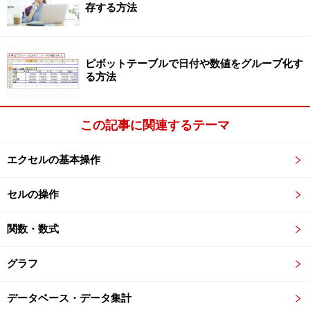
存する方法
「スペルチェック」ダイアログボックスが表示される
「修正候補」に正しいスペルがあった場合は、そのスペ
ピボットテーブルで日付や数値をグループ化す
る方法
ルを選択して「修正」ボタンをクリックします。もし、
Excelの辞書に登録されていないだけで、修正の必要がな
い場合は「無視」ボタンをクリックしてください。
この記事に関連するテーマ
エクセルの基本操作
「修正」ボタン、または「無視」ボタンをクリック
セルの操作
下図のようなメッセージが表示された時点でスペルチェ
関数・数式
ックは終了です。「スペルチェック」ダイアログボック
スが表示されなかった英単語については、Excelの辞書と
グラフ
比較した範囲で「スペルミスはなし」と判断できます。
また、スペルミスが全く見つからなかった場合は、この
データベース・データ集計