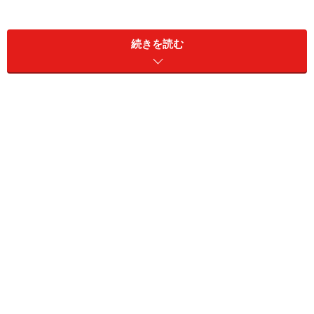
かをチェックして、ない場合は｢スペルミス」と判断す
る、という仕組みでスペルチェックを実行します。
続きを読む
スペルチェック機能を使用してみよう
スペルチェック機能を使用するには、「校閲」タブ
→「スペルチェック」をクリックします。
「校閲」タブ→「スペルチェック」をクリック