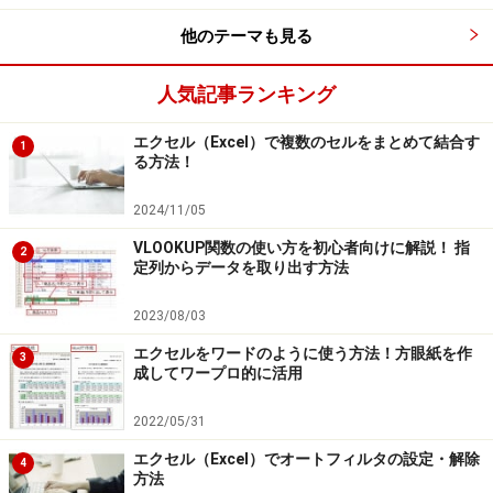
メッセージだけが表示されます。
他のテーマも見る
人気記事ランキング
スペルチェック終了
エクセル（Excel）で複数のセルをまとめて結合す
1
る方法！
スペルミスの修正を元に戻したい
2024/11/05
もし、スペルミスを修正したあと、修正の必要がなかっ
VLOOKUP関数の使い方を初心者向けに解説！ 指
2
定列からデータを取り出す方法
たことに気付いた場合は、直前の修正に限り、元に戻す
ことができます。
2023/08/03
エクセルをワードのように使う方法！方眼紙を作
3
成してワープロ的に活用
「直前の修正を元に戻す」ボタンをクリック
2022/05/31
エクセル（Excel）でオートフィルタの設定・解除
4
方法