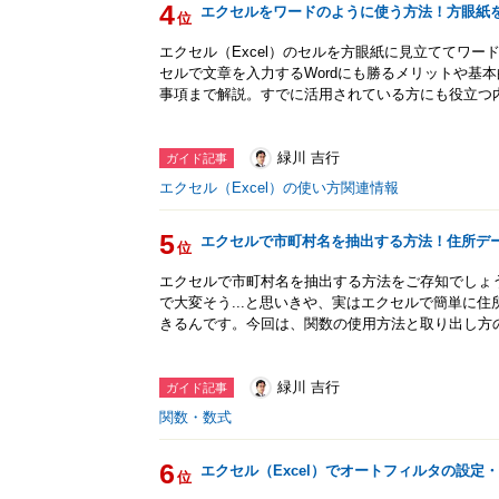
4
エクセルをワードのように使う方法！方眼紙
位
エクセル（Excel）のセルを方眼紙に見立ててワ
セルで文章を入力するWordにも勝るメリットや基
事項まで解説。すでに活用されている方にも役立つ
緑川 吉行
ガイド記事
エクセル（Excel）の使い方関連情報
5
エクセルで市町村名を抽出する方法！住所デ
位
エクセルで市町村名を抽出する方法をご存知でしょ
で大変そう...と思いきや、実はエクセルで簡単に
きるんです。今回は、関数の使用方法と取り出し方
緑川 吉行
ガイド記事
関数・数式
6
エクセル（Excel）でオートフィルタの設定
位