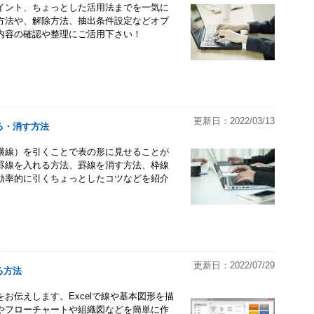
イント、ちょっとした活用法までを一気に
方法や、解除方法、抽出条件設定などオプ
内容の確認や整理にご活用下さい！
更新日：2022/03/13
る・消す方法
横線）を引くことで表の形に見せることが
罫線を入れる方法、罫線を消す方法、枠線
効率的に引くちょっとしたコツなどを紹介
更新日：2022/07/29
る方法
お伝えします。Excelで線や基本図形を描
やフローチャートや組織図などを簡単に作