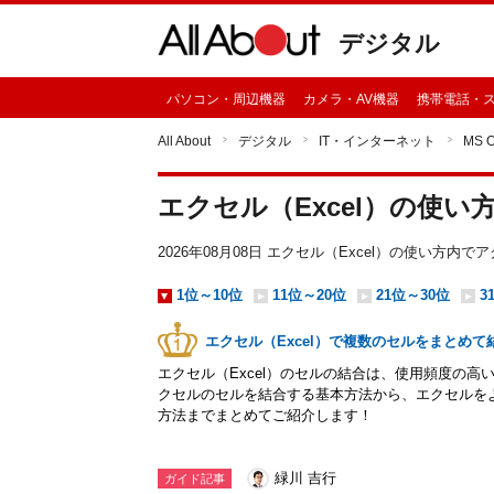
デジタル
パソコン・周辺機器
カメラ・AV機器
携帯電話・
All About
デジタル
IT・インターネット
MS 
エクセル（Excel）の使い
2026年08月08日 エクセル（Excel）の使い方
1位～10位
11位～20位
21位～30位
3
エクセル（Excel）で複数のセルをまとめ
エクセル（Excel）のセルの結合は、使用頻度の
クセルのセルを結合する基本方法から、エクセルを
方法までまとめてご紹介します！
緑川 吉行
ガイド記事