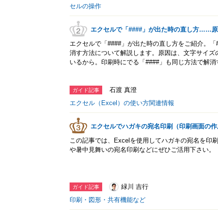
セルの操作
エクセルで「####」が出た時の直し方……
エクセルで「####」が出た時の直し方をご紹介。「
消す方法について解説します。原因は、文字サイズ
いるから。印刷時にでる「####」も同じ方法で解
石渡 真澄
ガイド記事
エクセル（Excel）の使い方関連情報
エクセルでハガキの宛名印刷（印刷画面の作
この記事では、Excelを使用してハガキの宛名を
や暑中見舞いの宛名印刷などにぜひご活用下さい。
緑川 吉行
ガイド記事
印刷・図形・共有機能など