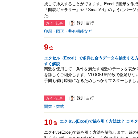
成して挿入することができます。Excelで図形を
「図表ギャラリー」や「SmartArt」のようにバ
た。
緑川 吉行
ガイド記事
印刷・図形・共有機能など
9
位
エクセル（Excel）で条件に合うデータを抽出する
すく解説
関数を使用して、条件を満たす複数のデータを表から
を詳しくご紹介します。VLOOKUP関数で物足り
手間も省け時短になるためしっかりマスターしまし
緑川 吉行
ガイド記事
関数・数式
10
エクセル(Excel)で線を引く方法は？ コ
位
エクセル(Excel)で線を引く方法を解説します。