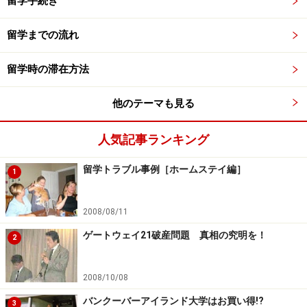
留学手続き
留学までの流れ
留学時の滞在方法
他のテーマも見る
人気記事ランキング
留学トラブル事例［ホームステイ編］
1
2008/08/11
ゲートウェイ21破産問題 真相の究明を！
2
2008/10/08
バンクーバーアイランド大学はお買い得!?
3