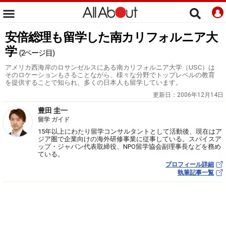
安倍総理も留学した南カリフォルニア大
学
(2ページ目)
アメリカ西海岸のロサンゼルスにある南カリフォルニア大学（USC）は
そのロケーションもさることながら、様々な分野でトップレベルの教育
を提供することで知られ、多くの日本人も留学しています。
更新日：
2006年12月14日
豊田 圭一
留学 ガイド
15年以上にわたり留学コンサルタントとして活動後、現在はア
ジア圏で企業向けの海外研修事業に従事している。スパイスア
ップ・ジャパン代表取締役、NPO留学協会副理事長などを務め
ている。
プロフィール詳細
執筆記事一覧