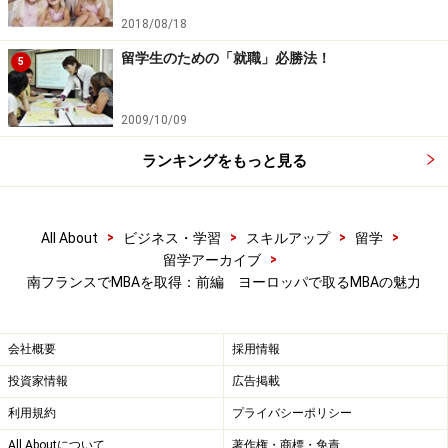
2018/08/18
留学生のための「就職」必勝法！
5
2009/10/09
ランキングをもっと見る
>
>
>
>
All About
ビジネス・学習
スキルアップ
留学
>
留学アーカイブ
南フランスでMBAを取得：前編 ヨーロッパで取るMBAの魅力
会社概要
採用情報
投資家情報
広告掲載
利用規約
プライバシーポリシー
All Aboutについて
著作権・商標・免責