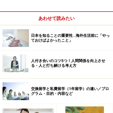
もMS（Master of Science in Finance、Master of
Science in Business Administration等）やMIM(Master of
International Management)など、ビジネス系大学院の学
あわせて読みたい
位は学校によって名称が異なることもありますが、多く
のビジネススクールはMBAという名称で学位を提供して
日本を知ることの重要性…海外生活前に「やっ
います。
ておけばよかったこと」
人付き合いのコツ5つ！人間関係を向上させ
る・人と打ち解ける考え方
交換留学と私費留学（1年留学）の違い／プロ
グラム・目的・内容など