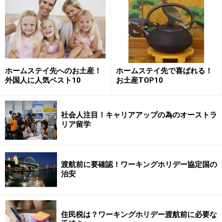
ただ、一般的にMBA留学というとアメリカのビジネスス
クールを思い描くケースが多いのではないでしょうか。
そして、2年間で取得する学位という認識ではないかと
ホームステイ先へのお土産！
ホームステイ先で喜ばれる！
思います。しかし、最近はアメリカ以外の国のMBAも注
外国人に人気ベスト10
お土産TOP10
目されるようになってきました。中でもヨーロッパ圏の
ビジネススクールの人気があがっています。
社会人注目！キャリアアップの為のオーストラ
リア留学
次のページでは
ヨーロッパで取るMBAの魅力
をお話しし
ます。
渡航前に要確認！ワーキングホリデー協定国の
※記事内容は執筆時点のものです。最新の内容をご確認くださ
治安
い。
次のページへ
1
/
2
住民税は？ワーキングホリデー渡航前に必要な