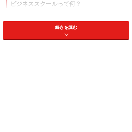
ビジネススクールって何？
ビジネススクール（Business School）とは経営大学院の
ことです。つまり、ビジネスを学ぶための大学院のこと
続きを読む
を指します。大学院を総称してGraduate Schoolと呼びま
すが、その中でも医学部や法学部がそれぞれMedical
School、Law Schoolと呼ばれるように、ビジネスに特化
した専門大学院ということでBusiness Schoolや
Management Schoolと呼ばれています。
MBAって何？
MBAはビジネススクールのコースを修了したら得られる
学位の一つで、Master of Business Administrationの略で
す。つまり、Business Administration（経営管理学）の
Master’s Degree（修士号）という意味です。MBA以外に