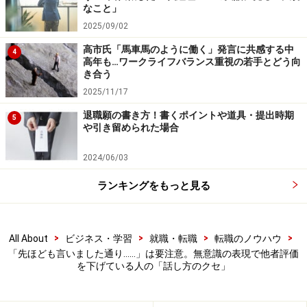
う表現を使うのだろう。
なこと」
2025/09/02
例えば面接官から「あなたが苦手を克服した経験を教え
高市氏「馬車馬のように働く」発言に共感する中
4
高年も…ワークライフバランス重視の若手とどう向
てください」と聞かれたら、強みで話したコミュニケー
き合う
ション力について関連させて、「先ほども言いましたよ
2025/11/17
うに、私の強みはコミュニケーション力にあるのです
退職願の書き方！書くポイントや道具・提出時期
5
が、実は本来コミュニケーションは苦手でした。しか
や引き留められた場合
し、営業部で顧客対応の仕事を長年してきたことで、自
2024/06/03
分の苦手分野を克服することができました」などと答え
る場合である。この場合はうまく話がつながり、面接官
ランキングをもっと見る
の理解は深まるかもしれない。
一方、「先ほども言いました通り」と面接を受けている
>
>
>
>
All About
ビジネス・学習
就職・転職
転職のノウハウ
「先ほども言いました通り……」は要注意。無意識の表現で他者評価
人が言ったとき、「また同じ話を繰り返すのか」「理解
を下げている人の「話し方のクセ」
してないとでも思っているのか」など、面接官が相手に
対してネガティブな感情を持つ場合もある。たいした意