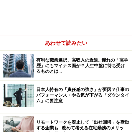
クセ」で無意識に、ついへりくだった表現をしてしま
い、そのままアピールにつなげることに失敗している場
合も多い。
例えば、相手から聞かれてもいないのに、自己否定から
あわせて読みたい
話を始めるパターン。強みを聞かれたのに、「本来コミ
ュニケーションが得意ではないのですが……」と言ってみ
有利な職業選択、高収入の近道…憧れの「高学
てから、後に話を続ける話法である。本人としては、そ
歴」にもマイナス面が!? 人生中盤に待ち受け
るものとは…
のあとに展開する話で盛り返すことを考えているわけだ
が、他人の耳には「コミュニケーションが得意でない」
日本人特有の「責任感の強さ」が要因？仕事の
という言葉が残る。
パフォーマンス・やる気が下がる「ダウンタイ
ム」に要注意
リモートワークを廃止して「出社回帰」を奨励
する企業も…改めて考える在宅勤務のメリッ