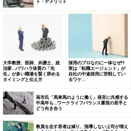
ト・デメリット
大学教授、医師、弁護士、政
採用のプロなのに一体なぜ!?
「人とコミュニケーションを取るのが得意である」と言
治家…パワハラ体質の「先
実は「転職エージェント」が
ってから、そこに説得力を持たせるエピソードを話した
生」が多い職場を賢く辞める
自社の中途採用に苦戦してい
タイミングと伝え方
るワケ…
り、実際にその場で面接官と良好なコミュニケーション
を取ったりすれば、十分に自分の強みは伝わるのに、な
高市氏「馬車馬のように働く」発言に共感する
ぜ「本来コミュニケーションが得意ではないのです
中高年も…ワークライフバランス重視の若手と
が……」という前置きをしてしまうのだろう。
どう向き合う
本当に苦手だと思っているのか、苦手を克服するために
教員を志す若者は減り、指導しない上司が増え