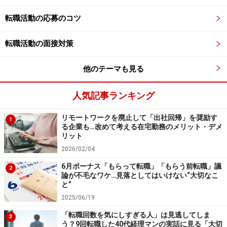
「先ほども言いました通り」という表現は、同じことを
転職活動の応募のコツ
繰り返し言うときについ口に出てしまう言葉で、話し手
の意図としては「同じことを繰り返し言うことを、前も
転職活動の面接対策
って断っておきたい」という心理である場合もあるし、
中には「繰り返し言っていることを強調したい」場合も
他のテーマも見る
あるだろう。先ほども言ったことを繰り返すのが申し訳
ないという心理が含まれる場合もあるが、どちらかとい
人気記事ランキング
うと、「先ほども言ったけど」「もう一回言いますよ」
リモートワークを廃止して「出社回帰」を奨励す
というような、少し慇懃無礼（いんぎんぶれい）な印象
1
る企業も…改めて考える在宅勤務のメリット・デメ
を相手に与えることが多い。
リット
2026/02/04
では面接の場で、面接官からの質問に対して「先ほども
6月ボーナス「もらって転職」「もらう前転職」議
2
論が不毛なワケ…見落としてはいけない“大切なこ
言いました通り」と言ってしまうシチュエーションと
と”
は、どんな場合だろうか。前に話した話と関連づけて話
2025/06/19
したい、つまり前の話の一部を引用して次の話を進めた
「転職回数を気にしすぎる人」は見逃してしま
3
い、そのようなときに「先ほども言いました通り」とい
う？9回転職した40代経理マンの実話に見る「大切