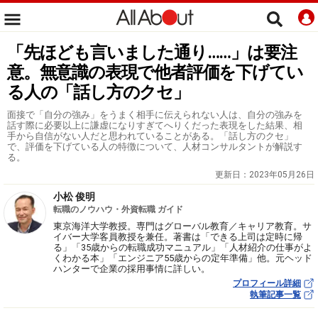
「先ほども言いました通り……」は要注
意。無意識の表現で他者評価を下げてい
る人の「話し方のクセ」
面接で「自分の強み」をうまく相手に伝えられない人は、自分の強みを
話す際に必要以上に謙虚になりすぎてへりくだった表現をした結果、相
手から自信がない人だと思われていることがある。「話し方のクセ」
で、評価を下げている人の特徴について、人材コンサルタントが解説す
る。
更新日：
2023年05月26日
小松 俊明
転職のノウハウ・外資転職 ガイド
東京海洋大学教授。専門はグローバル教育／キャリア教育。サ
イバー大学客員教授を兼任。著書は「できる上司は定時に帰
る」「35歳からの転職成功マニュアル」「人材紹介の仕事がよ
くわかる本」「エンジニア55歳からの定年準備」他。元ヘッド
ハンターで企業の採用事情に詳しい。
プロフィール詳細
執筆記事一覧