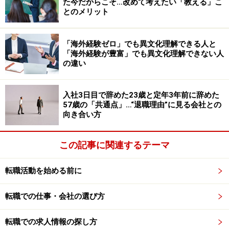
努力しているという後に続く話の部分をアピールしたい
た今だからこそ…改めて考えたい「教える」こ
とのメリット
のか……話を複雑で分かりにくくしてしまうため、このよ
うなクセがある人は注意した方がいいだろう。謙虚さ
は、それが不要な場でアピールしたときには、他人の目
「海外経験ゼロ」でも異文化理解できる人と
「海外経験が豊富」でも異文化理解できない人
に「本人の自信のなさ」として映るため、リスクがあ
の違い
る。
入社3日目で辞めた23歳と定年3年前に辞めた
57歳の「共通点」…“退職理由”に見る会社との
「先ほども言いました通り」を繰り返す人
向き合い方
は面接で誤解を受けやすい
この記事に関連するテーマ
なぜ人は「先ほども言いました通り」と言ってしまうの
だろう。世代に関わらず、言う人は口癖のように多用し
転職活動を始める前に
ている。気をつけないと、普段あまり言わない人でも、
そのときの心理状態や会話の相手次第では、つい使って
転職での仕事・会社の選び方
しまう話法である。
転職での求人情報の探し方