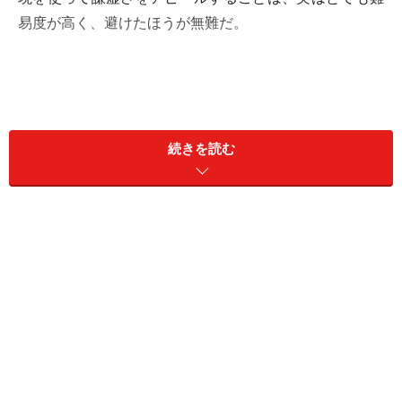
易度が高く、避けたほうが無難だ。
続きを読む
しかし、難易度が高いにもかかわらず、面接時にへりく
だった表現を使用する人は多い。これは意識してへりく
だっているというよりも、むしろ日頃からの「話し方の