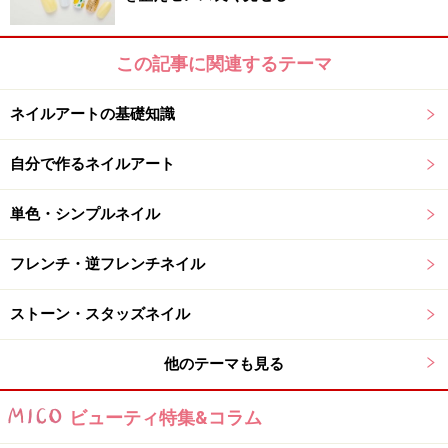
Hotel 1st Floor 2255 Kalakaua Avenue,
Suite 31 Honolulu, Hawaii 96815（地図は
こ
ちら
） 電話番号 808-926-6363 営業時間
この記事に関連するテーマ
9:00 am～23:00 pm
■Allure Nail&Spa in
Hawaii
DFSトローリー乗り場向かい側。ネ
ネイルアートの基礎知識
イルのほかに、マッサージメニューあり。
http://www.naillabo.net/
345 Royal
自分で作るネイルアート
Hawaiian Ave. Suite203 Honolulu, Hawaii
96815（地図は
こちら
） 電話番号 808-922-
単色・シンプルネイル
0700 営業時間 10:00 am～19:00 pm 価格帯
は日本と同じくらい、もしくはそれよりも
フレンチ・逆フレンチネイル
安いところがほとんど。ハワイを歩く旅行
客のみなさんはファッションも日本に比べ
ストーン・スタッズネイル
て派手な色が多いし露出もあるので、日本
でやっているネイルよりも心持ち派手にし
他のテーマも見る
た方がバランスが良いです。爪先もハワイ
仕様にして、南の島を満喫してください！
ビューティ特集&コラム