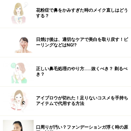
花粉症で鼻をかみすぎた時のメイク直しはどう
する？
日焼け後は、適切なケアで美白を取り戻す！ピ
ーリングなどはNG!?
正しい鼻毛処理のやり方……抜くべき？ 剃るべ
き？
【関連記事】
・
自分にぴったりのネイルサロンを探すに
アイブロウが切れた！足りないコスメを手持ち
は？
アイテムで代用する方法
・
安心！『定額』のネイルサロン
・
ジェルネイルを受けられるサロン
口周りが汚い？ファンデーションガ浮く時の原
※記事内容は執筆時点のものです。最新の内容をご確認くださ