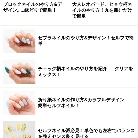
ュース。スタッフは全員日本人です。
ブロックネイルのやり方&デ
大人レオパード、ヒョウ柄ネ
http://www.nadine-hawaii.com/
305 Royal
ザイン……縁どりで簡単！
イルのやり方！丸を囲むだけ
Hawaiian Ave #409 Honolulu Hawaii
で簡単
96815（地図は
こちら
） 電話番号 808 923
9595 営業時間 10:00 am～19:00 pm 日祭日
ゼブラネイルのやり方&デザイン！セルフで簡
定休
単
■Beauty Studio Bloom
Waikiki Gateway
Hotel4階。ネイルのほか、マッサージやフ
ェイシャルメニューも。
チェック柄ネイルのやり方を紹介……クリアを
http://www.nailbloom.com/
2070 Kalakaua
ミックス！
Avenue, Suite 402 Honolulu, Hawaii
96815（地図は
こちら
） 電話番号 808-946-
7626 営業時間 10:00 am～18:00 pm（マッ
折り紙ネイルの作り方&カラフルデザイン……
サージのみ 21:00 p.m. まで） 日曜日定休
簡単セルフネイル！
■Naillabo
Sheraton Waikiki Hotel内。ハイ
ビスカスアートの発祥はこちら。スタッフ
が全員日本人なので安心です。
セルフネイル派必見！単色でも左右でバランス
http://www.naillabo.net/
Sheraton Waikiki
を整えセンス良く見せる