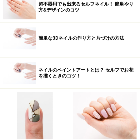
超不器用でも出来るセルフネイル！ 簡単やり
方&デザインのコツ
■ネイルサロンココ
ワイキキビーチ近く。
南国の雰囲気あふれるサロン内で、ゆった
簡単な3Dネイルの作り方と片づけの方法
りマッサージも受けられます。
http://www.nailsalonkoko.com/
441 walina
St Honolulu, Hawaii 96815（地図は
こち
ら
） 電話番号 808-923-4044 営業時間 9:30
ネイルのペイントアートとは？ セルフでお花
を描くときのコツ！
am～19:30 pm 年中無休
■nadine HAWAII
DFS近く。ワイキキショッ
ピングプラザ隣のビルにあるのでどのホテ
ルからもアクセスしやすい場所です。日本
で人気のネイリスト、高野尚子さんプロデ