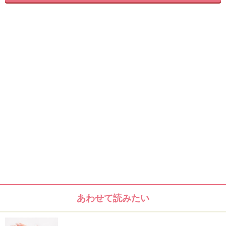
れません。日本人の旅行客に人気のネイルサロンをいく
つかご紹介しましょう。
あわせて読みたい
日本より安く、華やかネイルにチャレン
ジ！