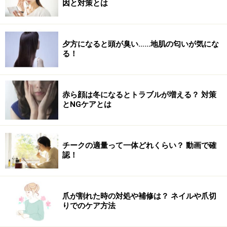
因と対策とは
い。
※個人の体質、また、誤った方法による実践に起因して肌荒れや
不調を引き起こす場合があります。実践の際には、必ず自身の体
質及び健康状態を十分に考慮し、正しい方法で行ってください。
夕方になると頭が臭い……地肌の匂いが気にな
また、全ての方への有効性を保証するものではありません。
る！
【編集部おすすめの購入サイト】
赤ら顔は冬になるとトラブルが増える？ 対策
とNGケアとは
Amazonでネイルグッズをチェック！
楽天市場でネイルアート用品をチェック！
チークの適量って一体どれくらい？ 動画で確
認！
爪が割れた時の対処や補修は？ ネイルや爪切
りでのケア方法