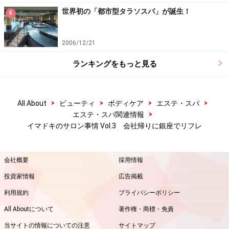
世界初の「都市型タラソスパ」が誕生！
次のページへ
1
/
3
5
2006/12/21
ランキングをもっと見る
>
>
>
>
All About
ビューティ
ボディケア
エステ・スパ
>
エステ・スパ関連情報
イマドキのサロン事情 Vol.3 会社帰りに銀座でリフレ
会社概要
採用情報
投資家情報
広告掲載
利用規約
プライバシーポリシー
All Aboutについて
著作権・商標・免責
当サイトの情報についての注意
サイトマップ