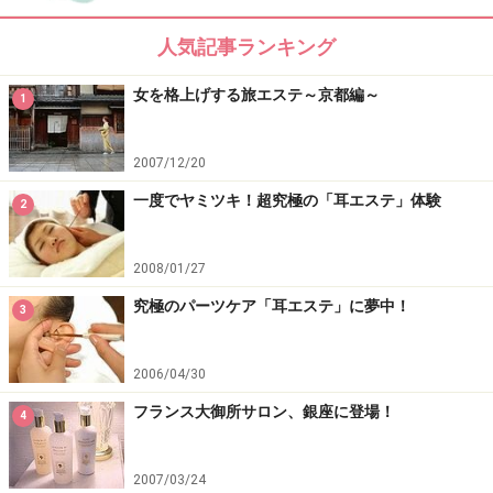
営業時間
人気記事ランキング
PM12：00～PM10：30（最終受付PM9：30）＜平日・
土曜日＞
女を格上げする旅エステ～京都編～
1
PM12：00～PM8：00（最終受付PM7：30）＜日曜・祝
日＞
2007/12/20
男性可。（男性の割合は3～4割にも上るのだとか）
一度でヤミツキ！超究極の「耳エステ」体験
2
＊「ロイクロ東京・銀座店」は、2004年6月に「上海コ
ンフォート銀座店」がリニューアルオープンしたもので
2008/01/27
す。
究極のパーツケア「耳エステ」に夢中！
3
※記事内容は執筆時点のものです。最新の内容をご確認くださ
い。
2006/04/30
※個人の体質、また、誤った方法による実践に起因して肌荒れや
不調を引き起こす場合があります。実践の際には、必ず自身の体
フランス大御所サロン、銀座に登場！
4
質及び健康状態を十分に考慮し、正しい方法で行ってください。
また、全ての方への有効性を保証するものではありません。
2007/03/24