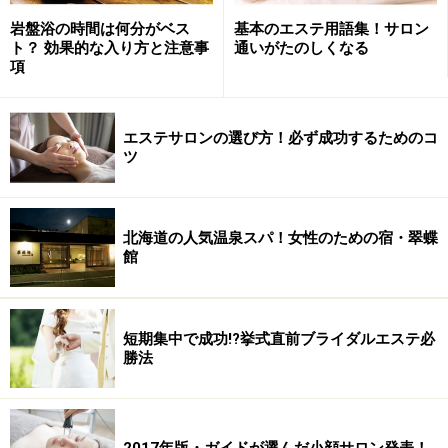
足浴中に、軽く足裏のツボを刺激してくれ、簡単な足浴
岩盤浴の時間は何分がベス
基本のエステ用語集！サロン
ト？ 効果的な入り方と注意事
通いがたのしくなる
終わり。
項
さて、リフレに入ります。
エステサロンの選び方！必ず成功するためのコ
寝たままの状態でどうやって足裏をマッサージするのか
ツ
と思っていたら、仰向けの時は、横たわった床の足下の
部分の床板が外れ、施術者がそこに膝を立てて立てひざ
状態で重心をかけながらやってゆく方法でした。なるほ
北海道の人気温泉スパ！女性のための宿・翠蝶
どなぁ。（施術する側もその方が負担なく重心をかけら
館
れるのだそう）
手技は、タイ古式ストレッチと台湾の若石足裏健康法を
短期集中で成功!?挙式直前ブライダルエステ必
勝法
組み合わせたオリジナルなので、足裏だけでなく、膝周
りから膝下もしっかりと伸ばしてくれます。施術時間の
後半は、うつぶせになり足裏を（今度は板を取り付けた