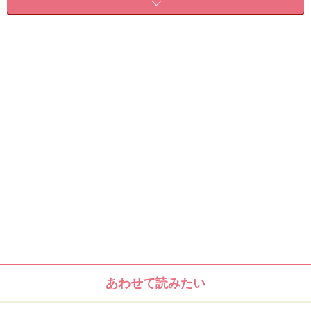
案内された個室は（完全個室ではない）広めの床に横に
なるタイ古式スタイル。「寝たままリフレが受けられる
のって、幸せですよね」と言うと、五貫さんは「最後に
タイ古式のストレッチも少しだけ入るんですよ」と。
感動！リフレなのに（脚の施術以外に）タイ古式ストレ
ッチも少し入るなんて、おトクな気分！
あわせて読みたい
ほんとに暗いんです。眠りそうです。