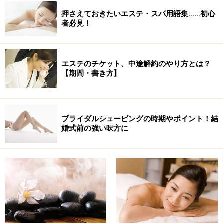
用意された長袖のＴシャツと短パンに着替えて横になっ
押さえておきたいエステ・スパ用語集……初心
者必見！
ていると、足浴用の桶を持って五貫さん登場。この中に
ジンジャーやターメリック、ユーカリなどが入ったハー
ブボールから抽出されたエッセンスが入っているせい
エステのチケット、中途解約のやり方とは？
か、香りがとてもいい。あぁ～「タイの香り」。
【期間・書き方】
ブライダルシェービングの時期やポイント！結
婚式前の強い味方に