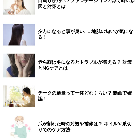
口周りが汚い？ファンデーションガ浮く時の原
から、ぜひ一度、銀座のど真ん中の「ロイクロ東京・銀
因と対策とは
座店」で、リフレッシュを！
夕方になると頭が臭い……地肌の匂いが気にな
る！
【ＤＡＴＡ】
赤ら顔は冬になるとトラブルが増える？ 対策
とNGケアとは
トラディショナルタイヒーリングサロン
ロイクロ東京・銀座店＊
チークの適量って一体どれくらい？ 動画で確
認！
東京都中央区銀座5丁目1番先 銀座ファイブ2Ｆ
TEL
：03-5537-2814
www.loikroh.jp
爪が割れた時の対処や補修は？ ネイルや爪切
アクセス
：地下鉄「銀座」駅より徒歩1分。ＪＲ「有楽
りでのケア方法
町」駅より徒歩3分。