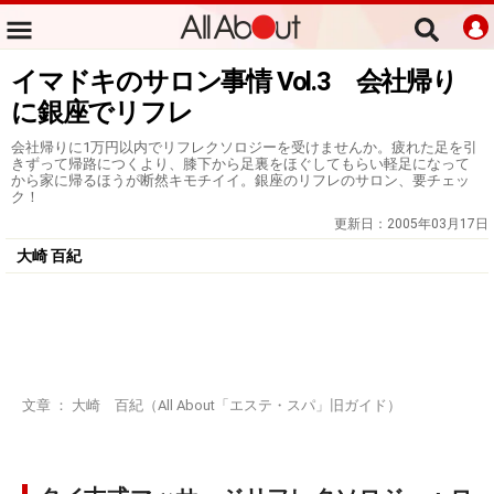
イマドキのサロン事情 Vol.3 会社帰り
に銀座でリフレ
会社帰りに1万円以内でリフレクソロジーを受けませんか。疲れた足を引
きずって帰路につくより、膝下から足裏をほぐしてもらい軽足になって
から家に帰るほうが断然キモチイイ。銀座のリフレのサロン、要チェッ
ク！
更新日：
2005年03月17日
大崎 百紀
文章 ： 大崎 百紀（All About「エステ・スパ」旧ガイド）