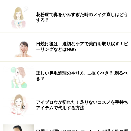
足はほぐれるわ、すっきりするわ、ツルンツルンになる
花粉症で鼻をかみすぎた時のメイク直しはどう
わ、体は楽になるわ、の大満足の40分でした（これで
する？
4725円はかなり安め）。
「フットリフレクソロジー60分コース」になると、もう
日焼け後は、適切なケアで美白を取り戻す！ピ
少し最後のタイ古式ストレッチの時間が長くなるのだと
ーリングなどはNG!?
か。
着替えて受付の前のテーブルに戻って突然現実世界に逆
正しい鼻毛処理のやり方……抜くべき？ 剃るべ
戻り～。
き？
15種類の中から選んだお茶の中から「七仙女（ななせん
にょ）」という緑茶ベースでジャスミンの香りがほのか
にする目の疲れに良いといわれるお茶をゆっくり飲んで
アイブロウが切れた！足りないコスメを手持ち
アイテムで代用する方法
帰りました。
初めて来店の場合、どのコースもすべて20％オフという