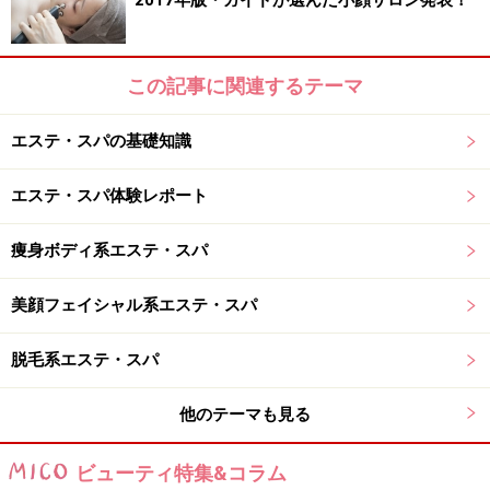
平面で）ゴリゴリと指の関節や指の腹で刺激されます。
2017年版・ガイドが選んだ小顔サロン発表！
これがかなり気持ち（強くて）よく、この段階でほとん
どの人が眠ってしまうそうな。照明が暗めで、ほのかに
この記事に関連するテーマ
ハーブの香りがサロン空間内に漂っているので、睡魔に
襲われるのも当然です。
エステ・スパの基礎知識
最後の最後に、（リフレのコースなのに）、腰周りまで
エステ・スパ体験レポート
軽くタオルの上から圧を加えて、ストレッチをされまし
た。これで足の末端から血液がめぐりめぐって、循環が
痩身ボディ系エステ・スパ
良くなった感じ。マッサージに使われたのが、スクワラ
美顔フェイシャル系エステ・スパ
ンオイルだったので、ふくらはぎを触ってみたらつるっ
つる。
脱毛系エステ・スパ
他のテーマも見る
ビューティ特集&コラム
他に「マイカイ花茶」という解毒作用にあるお茶も人気。