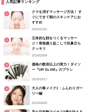
人気記事ランキング
クマを消すマッサージ方法！ す
1
ぐにできて朝のスキンケアにお
すすめ
2024/12/31
立体的な顔をつくるマッサー
2
ジ！骨格掘り起こしで目鼻立ち
クッキリ
2024/03/04
価格の数倍以上の実力！ダイソ
3
ー『UR GLAM』のブラシ
2019/10/17
大人の春メイク1・ふんわりガー
4
リー編
2010/04/05
見た目年齢マイナス5歳を叶える