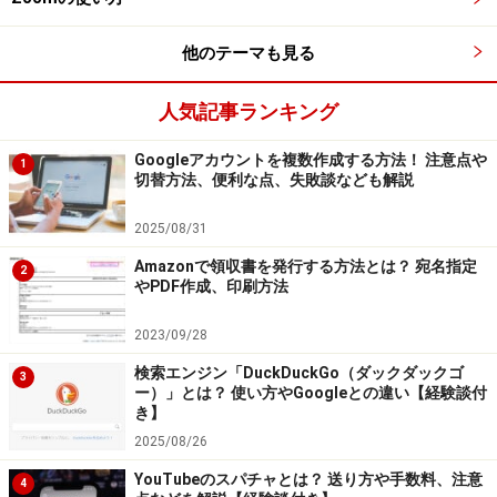
翻訳された字幕が表示される
他のテーマも見る
人気記事ランキング
字幕が表示される
Googleアカウントを複数作成する方法！ 注意点や
1
切替方法、便利な点、失敗談なども解説
2025/08/31
【おすすめ記事】
Amazonで領収書を発行する方法とは？ 宛名指定
2
・
「YouTubeの使い方」記事一覧
やPDF作成、印刷方法
・
YouTubeが見れないときの原因と対処法（スマホ、
PC、テレビ）
2023/09/28
・
YouTubeが重い・止まるときの対処法（PC、スマホ、
検索エンジン「DuckDuckGo（ダックダックゴ
3
ー）」とは？ 使い方やGoogleとの違い【経験談付
テレビ向け）
き】
・
YouTubeの動画をダウンロードする方法！ 安全な保存
2025/08/26
方法＆注意点
YouTubeのスパチャとは？ 送り方や手数料、注意
4
・
YouTubeの「おすすめ」に出てくる動画を非表示にす