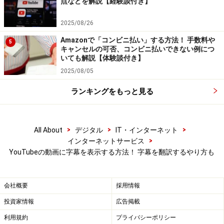
点などを解説【経験談付き】
る方法、戻す方法
2025/08/26
・
YouTubeの広告を消す方法（アプリ・PC）
Amazonで「コンビニ払い」する方法！ 手数料や
5
キャンセルの可否、コンビニ払いできない例につ
いても解説【体験談付き】
2025/08/05
※記事内容は執筆時点のものです。最新の内容をご確認くださ
ランキングをもっと見る
い。
※OSやアプリ、ソフトのバージョンによっては画面表示、操作方
法が異なる可能性があります。
>
>
>
All About
デジタル
IT・インターネット
>
インターネットサービス
YouTubeの動画に字幕を表示する方法！ 字幕を翻訳するやり方も
会社概要
採用情報
投資家情報
広告掲載
利用規約
プライバシーポリシー