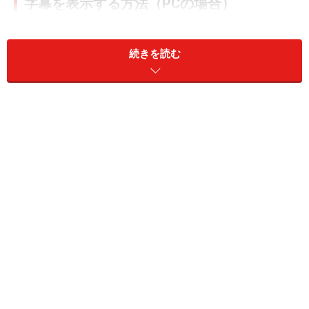
字幕を表示する方法（PCの場合）
YouTubeに字幕をつける方法は非常に簡単です。PC（パ
ソコン）の場合は、画面下の字幕のアイコンを選択する
続きを読む
だけ。
画面下の字幕のアイコンを選択