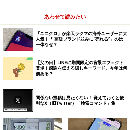
字幕が表示される
あわせて読みたい
『ユニクロ』が楽天ラクマの海外ユーザーに大
人気！「 高級ブランド並みに“売れる”」のは
一体なぜ？
【父の日】LINEに期間限定の背景エフェクト
登場！感謝を伝える隠しキーワード、今年は何
個ある？
関係ない投稿は見たくない！ 覚えておくと便
利なX（旧Twitter）「検索コマンド」集
字幕を表示する方法（スマホの場合）
スマートフォン（スマホ）の場合も簡単です。画面上の