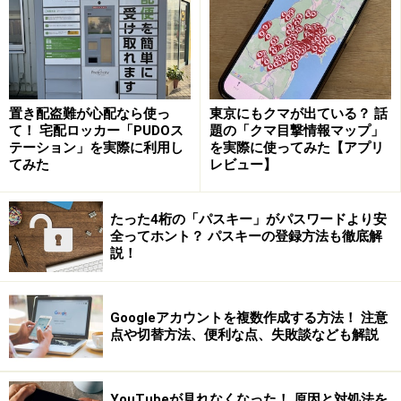
「CC」のアイコンを選択しましょう。
画面上の「CC」のアイコンを選択
置き配盗難が心配なら使っ
東京にもクマが出ている？ 話
すると、YouTubeの画面に字幕が表示されます。
て！ 宅配ロッカー「PUDOス
題の「クマ目撃情報マップ」
テーション」を実際に利用し
を実際に使ってみた【アプリ
てみた
レビュー】
字幕が表示される
たった4桁の「パスキー」がパスワードより安
全ってホント？ パスキーの登録方法も徹底解
説！
字幕を翻訳する方法（Webブラウザ版のみ
対応）
Googleアカウントを複数作成する方法！ 注意
字幕をつけた上で翻訳機能を利用すれば、外国語の動画
点や切替方法、便利な点、失敗談なども解説
でも理解しやすくなります。語学学習をしたい場合等に
利用してみてはいかがでしょう。
YouTubeが見れなくなった！ 原因と対処法を