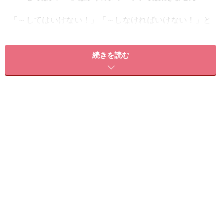
「～してはいけない！」「～しなければいけない！」と
いう決め事ばかりを作ってしまうと、それが出来なかっ
た時に起こる罪悪感・苛立ち・自己嫌悪から諦めモード
続きを読む
に突入してしまい、最終的にはダイエット挫折となって
しまうケースが多いものです。
また、例えストイックなダイエット目標を達成できたと
しても、達成したと同時に気が緩んでしまい、徐々にリ
バウンドしてしまったのでは、本当のダイエット成功と
は言えませんよね。
そこでオススメしたいのが、「～してはダメ」というNG
項目を作るのではなく、健康的で続けられそうな「～で
きる」という項目を作り、その項目を少しずつ増やして
いくという方法です。