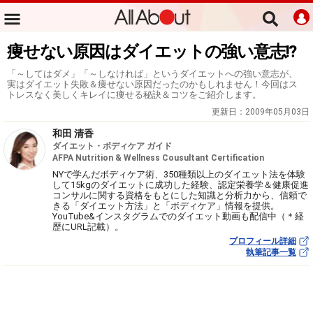
痩せない原因はダイエットの強い意志!?
「～してはダメ」「～しなければ」というダイエットへの強い意志が、
実はダイエット失敗＆痩せない原因だったのかもしれません！今回はス
トレスなく美しくキレイに痩せる秘訣＆コツをご紹介します。
更新日：
2009年05月03日
和田 清香
ダイエット・ボディケア ガイド
AFPA Nutrition & Wellness Cousultant Certification
NYで学んだボディケア術、350種類以上のダイエット法を体験
して15kgのダイエットに成功した経験、認定栄養学＆健康促進
コンサルに関する資格をもとにした知識と分析力から、信頼で
きる「ダイエット方法」と「ボディケア」情報を提供。
YouTube&インスタグラムでのダイエット動画も配信中（＊経
歴にURL記載）。
プロフィール詳細
執筆記事一覧