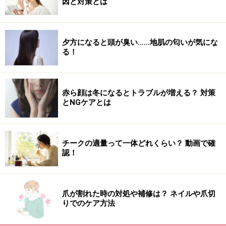
因と対策とは
夕方になると頭が臭い……地肌の匂いが気にな
る！
赤ら顔は冬になるとトラブルが増える？ 対策
とNGケアとは
チークの適量って一体どれくらい？ 動画で確
認！
爪が割れた時の対処や補修は？ ネイルや爪切
りでのケア方法