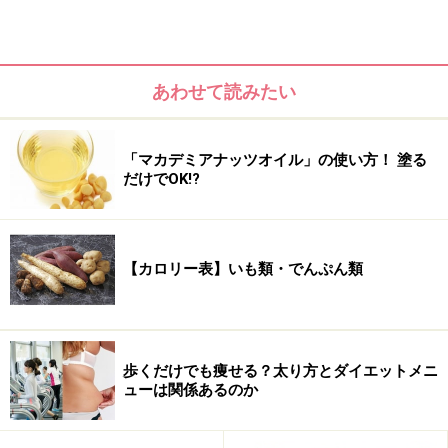
大切なのは、「できた」「実践した」というポジティブ
な行動を起こすこと。それを毎日繰り返し続けること
あわせて読みたい
が、結果、ダイエット成功となるのです！
さっそく
次ページ
からは、すぐにでもスタートできそう
「マカデミアナッツオイル」の使い方！ 塗る
だけでOK!?
な「～できるダイエット」の参考例をいくつかご紹介し
ていきます！
※記事内容は執筆時点のものです。最新の内容をご確認くださ
【カロリー表】いも類・でんぷん類
い。
※ダイエットは個人の体質、また、誤った方法による実践に起因
して体調不良を引き起こす場合があります。実践の際には、必ず
自身の体質及び健康状態を十分に考慮したうえで、正しい方法で
おこなってください。また、全ての方への有効性を保証するもの
ではありません。
歩くだけでも痩せる？太り方とダイエットメニ
ューは関係あるのか
次のページへ
1
/
3