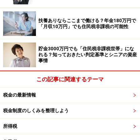
を103万円以内に抑えるようにバイト時間を調整する、
ご自身で国民年金の支払いをしているのであれば社会保
扶養ありならここまで働ける？年金180万円で
険料控除を受ける、生命保険に加入しているのであれば
「月収10万円」でも住民税非課税の可能性
生命保険料控除を受けるなどが考えられます。
貯金3000万円でも「住民税非課税世帯」にな
＊「給与所得者の扶養控除等申告書」の提出がない場合
れる？知っておきたい判定基準とシニアの資産
8万8000円未満でも源泉徴収されていることがありま
事情
す。
この記事に関連するテーマ
※専門家に質問がある人は
こちらから
応募するか、コメ
ント欄への書き込みをお願いします。
税金の最新情報
税金制度のしくみを整理しよう
【関連記事をチェック！】
特定口座って何？ わかりやすく教えてください
所得税
高額療養費制度ってなに？10万円は払わなきゃいけな
い？