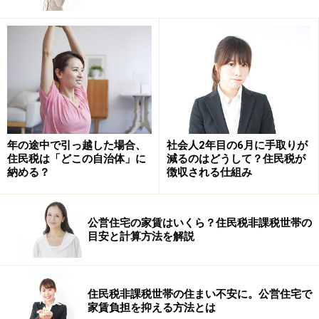
のではないでしょうか（学生のため扶養家族なしと想
定）（＊）。
しかしながら徴収される源泉所得税はあくまでも暫定額
です。相談者のおっしゃるように給与所得者で給与以外
に所得がない場合は年収103万円までは所得税はかかり
ません。しかし1年が終わってみないと103万円を超える
年の途中で引っ越した場合、
社会人2年目の6月に手取りが
かどうかは分からないため、あらかじめ暫定額として源
住民税は「どこの自治体」に
減るのはどうして？住民税が
納める？
徴収される仕組み
泉所得税を徴収しているのです。
なお年収103万円を超えなかった場合、徴収されていた
公営住宅の家賃はいくら？住民税非課税世帯の
源泉所得税は年末調整で返ってきます。仮にバイト先が
目安と計算方法を解説
年末調整を行わなかった場合でも確定申告すれば還付を
受けることができます。
住民税非課税世帯の住まい不安に。公営住宅で
家賃負担を抑える方法とは
また所得税を払わなくて済む方法として年間の給与収入