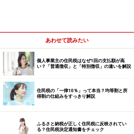
あわせて読みたい
個人事業主の住民税はなぜ1回の支払額が高
い？「普通徴収」と「特別徴収」の違いを解説
住民税の「一律10％」って本当？均等割と所
得割の仕組みをすっきり解説
相談者が採用時にバイト先から「給与所得者の扶養控除
等申告書」の提出を求められており、書類を提出してい
るのであれば給与月額8万8000円未満の月は源泉所得税
ふるさと納税が正しく住民税に反映されてい
る？住民税決定通知書をチェック
が徴収されておらず、それ以上であれば徴収されている