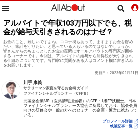
アルバイトで年収103万円以下でも、税
金が給与天引きされるのはナゼ？
お金のこと、難しいですよね。コロナ禍もあって、ますますお金を貯め
たい、家計を守りたい、と思っている人もいるのではないでしょうか。
皆さんからのちょっとしたお金の疑問にオールアバウトの専門家が回答
するコーナーです。今回は、アルバイトの給与から所得税が天引きされ
る仕組みについてです。専門家に質問がある人はコメント欄に書き込み
をお願いします。
更新日：
2023年02月21日
川手 康義
サラリーマン家庭を守るお金術 ガイド
ファイナンシャルプランナー（CFP®）
元製薬企業MR（医薬情報担当者）のCFP・1級FP技能士。日本
ファイナンシャルプランナーズ協会に所属しており、協会会員
向けの研修会や一般の方へのセミナーの企画・運営に携わって
いる。
プロフィール詳細
執筆記事一覧