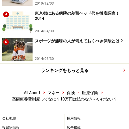
2010/12/03
東京都にある病院の差額ベッド代を徹底調査！
4
2014
2014/04/30
スポーツが趣味の人が備えておくべき保険とは？
5
2014/06/30
ランキングをもっと見る
>
>
>
>
All About
マネー
保険
医療保険
高額療養費制度ってなに？10万円は払わなきゃいけない？
会社概要
採用情報
投資家情報
広告掲載