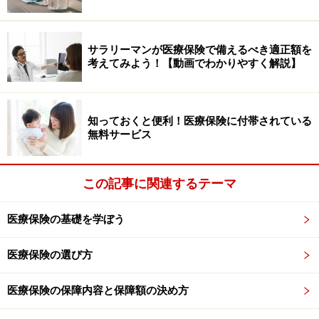
※記事内容は執筆時点のものです。最新の内容をご確認くださ
い。
サラリーマンが医療保険で備えるべき適正額を
本記事の内容は一般的な情報提供を目的としており、特定の金融
考えてみよう！【動画でわかりやすく解説】
商品や投資行動を推奨するものではありません。
投資や資産運用に関する最終的なご判断はご自身の責任において
行ってください。
掲載情報の正確性・完全性については十分に配慮しております
が、その内容を保証するものではなく、これに基づく損失・損害
知っておくと便利！医療保険に付帯されている
などについて当社は一切の責任を負いません。
無料サービス
最新の情報や詳細については、必ず各金融機関やサービス提供者
の公式情報をご確認ください。
この記事に関連するテーマ
【編集部からのお知らせ】
・「家計」について、
アンケート（2026/8/31まで）
を実施
中です！
医療保険の基礎を学ぼう
※抽選で20名にAmazonギフト券1000円分プレゼント
※謝礼付きの限定アンケートやモニター企画に参加が可能に
医療保険の選び方
なります
医療保険の保障内容と保障額の決め方