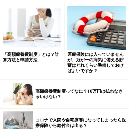
薬局で購入した一般薬なども含まれます。還付される額
は10万円を超えた額にその方の所得に応じた税率をかけ
た額であり、超えた額がそのまま還付されるわけではあ
りません。
まとめると、医療費は月ごとに自己負担上限額の範囲内
で負担しなければならず、月ごとの自己負担の年間合計
「高額療養費制度」とは？計
医療保険には入っていません
算方法と申請方法
が、万が一の病気に備える貯
額が10万円を超えた場合には、確定申告することで税率
蓄はどれくらい準備しておけ
に応じた還付金が受けられるということです。
ばよいですか？
なお新型コロナウイルスに関する入院費、治療費につい
高額療養費制度ってなに？10万円は払わなき
ては公費負担となりますので自己負担はありません（自
ゃいけない？
宅療養含む）。
※専門家に質問したい人は、コメント欄に書き込みをお
コロナで入院や自宅療養になってしまったら医
療保険から給付金は出る？
願いします。