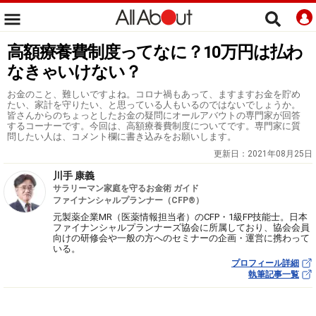
高額療養費制度ってなに？10万円は払わ
なきゃいけない？
お金のこと、難しいですよね。コロナ禍もあって、ますますお金を貯め
たい、家計を守りたい、と思っている人もいるのではないでしょうか。
皆さんからのちょっとしたお金の疑問にオールアバウトの専門家が回答
するコーナーです。今回は、高額療養費制度についてです。専門家に質
問したい人は、コメント欄に書き込みをお願いします。
更新日：
2021年08月25日
川手 康義
サラリーマン家庭を守るお金術 ガイド
ファイナンシャルプランナー（CFP®）
元製薬企業MR（医薬情報担当者）のCFP・1級FP技能士。日本
ファイナンシャルプランナーズ協会に所属しており、協会会員
向けの研修会や一般の方へのセミナーの企画・運営に携わって
いる。
プロフィール詳細
執筆記事一覧