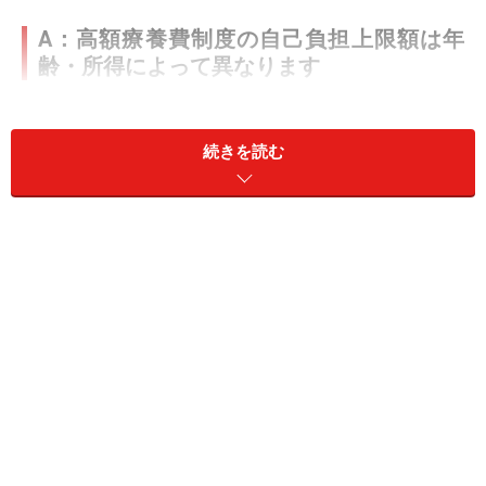
A：高額療養費制度の自己負担上限額は年
齢・所得によって異なります
高額療養費とは、ひと月に医療機関の窓口で支払う自己
負担が一定額（自己負担上限額）を超えた場合、超えた
続きを読む
金額が戻ってくる健康保険の制度です。
自己負担上限額はその方の年齢や所得によって決められ
ており、相談者の年齢（26歳）の場合、報酬月額（4
月、5月、6月の給与額面の平均額）が27万円未満であれ
ば5万7600円（＊）、27万円～51万5000円未満であれば
8万100円＋（医療費が26万7000円を超えた場合は超え
た額の1％）がひと月の窓口負担の上限額となります。