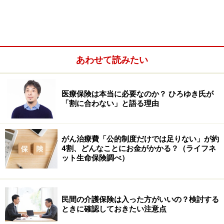
あわせて読みたい
医療保険は本当に必要なのか？ ひろゆき氏が
「割に合わない」と語る理由
＊住民税非課税者は3万5400円
がん治療費「公的制度だけでは足りない」が約
4割、どんなことにお金がかかる？（ライフネ
なお相談者のおっしゃる上限10万円とは、医療費控除を
ット生命保険調べ）
受けられる基準額のことではないでしょうか。
医療費控除とは年間に支払う医療費が10万円を超えた場
民間の介護保険は入った方がいいの？検討する
合、確定申告すれば受けられる税制上の制度です。対象
ときに確認しておきたい注意点
となる医療費には医療機関で支払う自己負担額に加え、