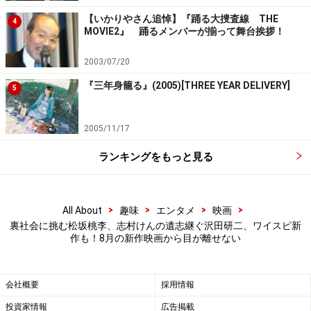
【いかりやさん追悼】『踊る大捜査線 THE
グロい映像も多いのですが、テンポ良し、音楽良し、全
4
MOVIE2』 踊るメンバーが揃って舞台挨拶！
キャラが大活躍するのがいい！ 演出は『ガーディアン
ズ・オブ・ギャラクシー』のジェームズ・ガン監督。さ
2003/07/20
すがです！
『三年身籠る』(2005)[THREE YEAR DELIVERY]
5
2005/11/17
（C）2021 WBEI TM & (C)DC
ランキングをもっと見る
『ザ・スーサイド・スクワッド “極”悪党、集結』公式サ
イト
（
https://wwws.warnerbros.co.jp/thesuicidesquad/
）
>
>
>
>
All About
趣味
エンタメ
映画
裏社会に挑む松坂桃李、志村けんの遺志継ぐ沢田研二、ワイスピ新
作も！8月の新作映画から目が離せない
会社概要
採用情報
投資家情報
広告掲載