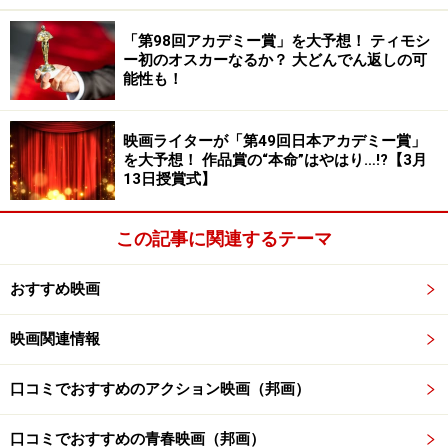
「第98回アカデミー賞」を大予想！ ティモシ
3：『フリー・ガイ』8月13日公開
ー初のオスカーなるか？ 大どんでん返しの可
能性も！
オンラインゲーム「フリー・シティ」の背景キャラのガ
イ（ライアン・レイノルズ）が、ゲームの世界がピンチ
映画ライターが「第49回日本アカデミー賞」
に陥っていることを仲間から知らされ「こんなことして
を大予想！ 作品賞の“本命”はやはり…!?【3月
13日授賞式】
いられない」と、意志を持って動き出すという奇想天外
なSFアクションコメディ。
この記事に関連するテーマ
ゲームのキャラクターが勝手に動き出し、コントロール
おすすめ映画
しているゲーマーはびっくりですよ。明るくてハチャメ
チャで笑えるところがいい。映画館でハッピーになりた
映画関連情報
い人にオススメです。
口コミでおすすめのアクション映画（邦画）
（C）2021 20th Century Studios. All Rights Reserved.
口コミでおすすめの青春映画（邦画）