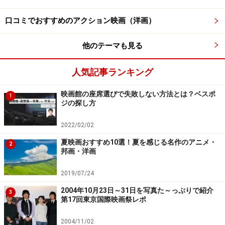
『フリー・ガイ』公式サイト
口コミでおすすめのアクション映画（洋画）
（
https://www.20thcenturystudios.jp/movie/Freeguy.ht
ml
）
他のテーマも見る
人気記事ランキング
4：『ザ・スーサイド・スクワッド “極”悪
党、集結』8月13日公開
映画館の座席選びで失敗しない方法とは？ベスポ
1
ジの探し方
DCコミックス「スーサイド・スクワッド」の実写映画化
2022/02/02
第二弾。極悪受刑者の中から選ばれた特殊部隊「スーサ
夏映画おすすめ10選！夏を感じる名作のアニメ・
イド・スクワッド」が、減刑と引き換えに危険な任務に
2
邦画・洋画
挑みます。人気キャラのハーレイ・クイン（マーゴッ
ト・ロビー）を筆頭に、身の回りの物すべてを武器にす
2019/07/24
る男、水玉陰キャ男、ネズミ使いの女、射撃の名手など
2004年10月23日～31日を写真た～っぷりで紹介
3
個性派キャラが勢揃いして、巨大な化け物に挑んでいく
第17回東京国際映画祭レポ
のです。
2004/11/02