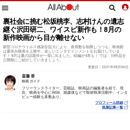
裏社会に挑む松坂桃李、志村けんの遺志
継ぐ沢田研二、ワイスピ新作も！8月の
新作映画から目が離せない
新型コロナウイルス感染症拡大により、座席数を制限しつつも、映画館
は夏休み映画を上映中。楽しいエンタテインメントをお届けしていま
す！ 8月は夏の話題作が一挙に出ました。続編が4本も！ では、10作品を
公開順にご紹介していきましょう。
更新日：
2021年08月06日
斎藤 香
映画 ガイド
フリーランスライター。芸能誌、映画誌の編集者を経て、現
在、映画を中心にWEB、紙媒体などで取材執筆活動中。インタ
ビュー経験も多数あり。
プロフィール詳細
執筆記事一覧