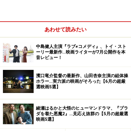
あわせて読みたい
中島健人主演『ラブ≠コメディ』、トイ・スト
ーリー最新作…映画ライターが7月公開作を本
（C）2021「キネマの神様」製作委員会
音レビュー！
『キネマの神様』公式サイト
濱口竜介監督の最新作、山田杏奈主演の組体操
（
https://movies.shochiku.co.jp/kinema-kamisama/
）
ホラー…実力派の映画がそろった【6月の超厳
選映画5選】
2：『ワイルド・スピード ジェットブレイ
綾瀬はるかと大悟のヒューマンドラマ、『プラ
ク』8月6日公開
ダを着た悪魔2』…見応え抜群の【5月の超厳選
映画5選】
熱狂的ファンがいる『ワイスピ』シリーズの最新作が登
場！ このシリーズ、なんと20年も続いており、本作は9