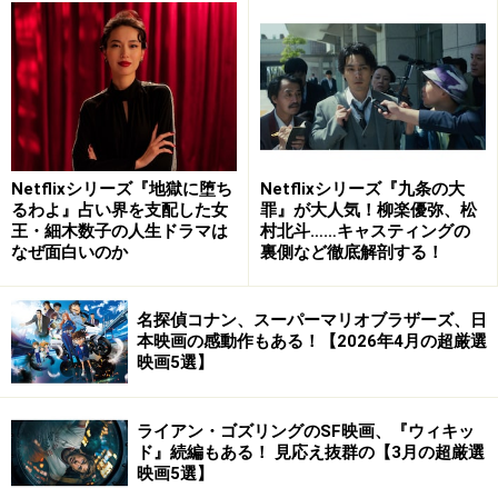
作目。ドミニク（ヴィン・ディーゼル）は、仲間のピン
チを救ったとき、世界のコンピューターを操るシステム
を発見。
しかし、これをめぐってドミニクと弟のジェイコブ（ジ
ョン・シナ）が争い、前作で大活躍した悪役サイファー
Netflixシリーズ『地獄に堕ち
Netflixシリーズ『九条の大
るわよ』占い界を支配した女
罪』が大人気！柳楽優弥、松
のシャーリーズ・セロンも参戦して、コトはどんどん大
王・細木数子の人生ドラマは
村北斗……キャスティングの
きくなっていくのです。もちろん壮絶なカーアクション
なぜ面白いのか
裏側など徹底解剖する！
は健在！ あらゆる乗り物が出てきて楽しいし、何よりス
カッとさせてくれます。
名探偵コナン、スーパーマリオブラザーズ、日
本映画の感動作もある！【2026年4月の超厳選
映画5選】
（C）2021 Universal Studios. All Rights Reserved.
ライアン・ゴズリングのSF映画、『ウィキッ
『ワイルド・スピード ジェットブレイク』公式サイト
ド』続編もある！ 見応え抜群の【3月の超厳選
（
https://wildspeed-official.jp/
）
映画5選】