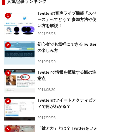
人気記事ランキング
Twitterの音声ライブ機能「スペ
1
ース」ってどう？ 参加方法や使
い方を解説！
2021/05/26
初心者でも気軽にできるTwitter
2
の楽しみ方
2010/01/20
Twitterで情報を拡散する際の注
3
意点
2011/05/30
Twitterのツイートアクティビテ
4
ィで何がわかる？
2017/09/03
「鍵アカ」とは？ Twitterをフォ
5